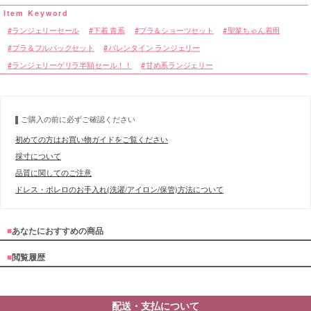
ランジェリーセール
下着 青系
ブラ＆ショーツセット
聖菜ちゃん着用
ブラ＆フルバックセット
バレンタイン ランジェリー
■カラーバリエーション
ランジェリーゲリラ半額セール！！
甘め系ランジェリー
ご購入の前に必ずご確認ください
初めての方はお買い物ガイドをご覧ください
採寸について
品質に関してのご注意
ドレス・ボレロのお手入れ(洗濯/アイロン/保管)方法について
■
あなたにおすすめの商品
■
閲覧履歴
配送・支払について