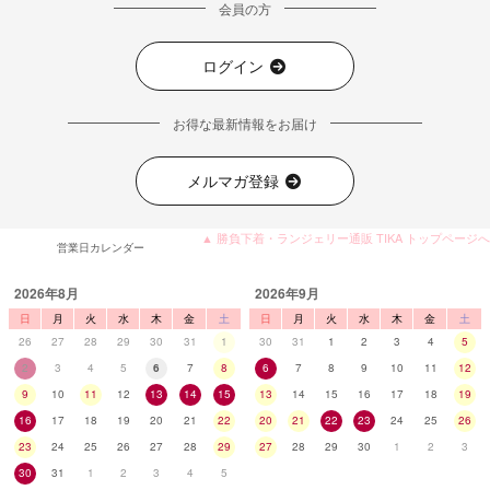
会員の方
ログイン
お得な最新情報をお届け
メルマガ登録
▲ 勝負下着・ランジェリー通販 TIKA トップページへ
営業日カレンダー
2026年8月
2026年9月
日
月
火
水
木
金
土
日
月
火
水
木
金
土
26
27
28
29
30
31
1
30
31
1
2
3
4
5
2
3
4
5
6
7
8
6
7
8
9
10
11
12
9
10
11
12
13
14
15
13
14
15
16
17
18
19
16
17
18
19
20
21
22
20
21
22
23
24
25
26
23
24
25
26
27
28
29
27
28
29
30
1
2
3
30
31
1
2
3
4
5