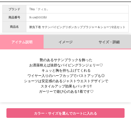
ブランド
Tika「ティカ」
商品番号
tk-uwj0003lbl
商品名
勝負下着 サテンパイピングリボンカップブラジャー＆ショーツ2点セット
アイテム説明
イメージ
サイズ・詳細
艶のあるサテンブラックを飾った
お洒落映えば抜群なパイピングランジェリー♡
キュッと胸を持ち上げてくれる
ワイヤー入りのハーフカップでバストアップも◎
ショーツは安定感のあるジャストウエストデザインで
スタイルアップ効果もバッチリ!!
ガーリーで遊び心のある1着です♡
■モデル
カラー・サイズを選んでカートに入れる
■サイズ