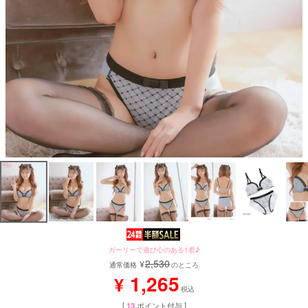
ガーリーで遊び心のある1着♪
2,530
¥
通常価格
のところ
1,265
¥
税込
[
13
ポイント付与 ]