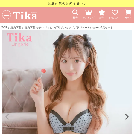
お盆休業のお知らせ >>
検索
ランキング
新作
お気に入り
カート
TOP
勝負下着
勝負下着 サテンパイピングリボンカップブラジャー＆ショーツ2点セット