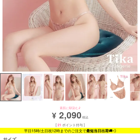
素肌に馴染む♪
2,090
¥
税込
[
21
ポイント付与 ]
平日15時/土日祝12時までのご注文で
最短当日出荷
🚚💨
サイズ