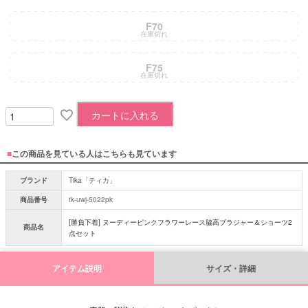
F70
在庫切れ
F75
在庫切れ
カートに入れる
■
この商品を見ている人はこちらも見ています
ブランド
Tika「ティカ」
商品番号
tk-uwj-5022pk
[勝負下着] ヌーディーピンクフラワーレース脇高ブラジャー＆ショーツ2
商品名
点セット
アイテム説明
サイズ・詳細