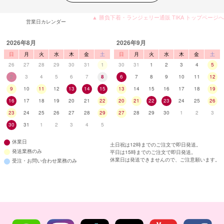
▲ 勝負下着・ランジェリー通販 TIKA トップページへ
営業日カレンダー
2026年8月
2026年9月
日
月
火
水
木
金
土
日
月
火
水
木
金
土
26
27
28
29
30
31
1
30
31
1
2
3
4
5
2
3
4
5
6
7
8
6
7
8
9
10
11
12
9
10
11
12
13
14
15
13
14
15
16
17
18
19
16
17
18
19
20
21
22
20
21
22
23
24
25
26
23
24
25
26
27
28
29
27
28
29
30
1
2
3
30
31
1
2
3
4
5
休業日
土日祝は12時までのご注文で即日発送。
発送業務のみ
平日は15時までのご注文で即日発送。
休業日は発送できませんので、ご注意願います。
受注・お問い合わせ業務のみ