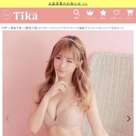
お盆休業のお知らせ >>
検索
ランキング
新作
お気に入り
カート
TOP
勝負下着
[勝負下着] ヌーディーピンクフラワーレース脇高ブラジャー＆ショーツ2点セット