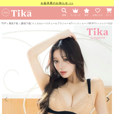
お盆休業のお知らせ >>
検索
ランキング
新作
お気に入り
カート
TOP
勝負下着
[勝負下着] ケミカルレースチュールブラジャー＆TバックショーツSEXYランジェリー2点