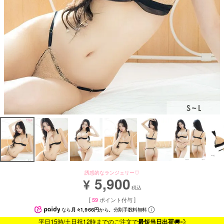
誘惑的なランジェリー♡
5,900
¥
税込
[
59
ポイント付与 ]
なら
月々1,966円
から。分割手数料無料
平日15時/土日祝12時までのご注文で
最短当日出荷
🚚💨