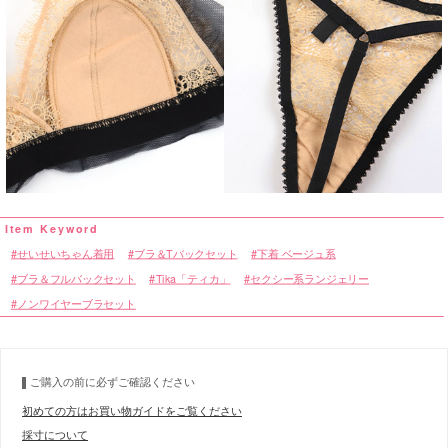
せいせいちゃん着用
ブラ＆Tバックセット
下着 ベージュ系
ブラ＆フルバックセット
Tika「ティカ」
セクシー系ランジェリー
ノンワイヤーブラセット
ご購入の前に必ずご確認ください
初めての方はお買い物ガイドをご覧ください
採寸について