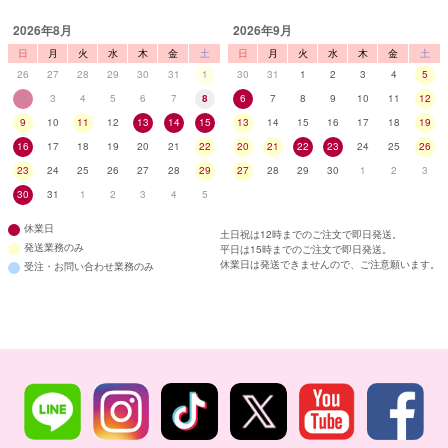
2026年8月
2026年9月
日
月
火
水
木
金
土
日
月
火
水
木
金
土
26
27
28
29
30
31
1
30
31
1
2
3
4
5
2
3
4
5
6
7
8
6
7
8
9
10
11
12
9
10
11
12
13
14
15
13
14
15
16
17
18
19
16
17
18
19
20
21
22
20
21
22
23
24
25
26
23
24
25
26
27
28
29
27
28
29
30
1
2
3
30
31
1
2
3
4
5
休業日
土日祝は12時までのご注文で即日発送。
発送業務のみ
平日は15時までのご注文で即日発送。
休業日は発送できませんので、ご注意願います。
受注・お問い合わせ業務のみ