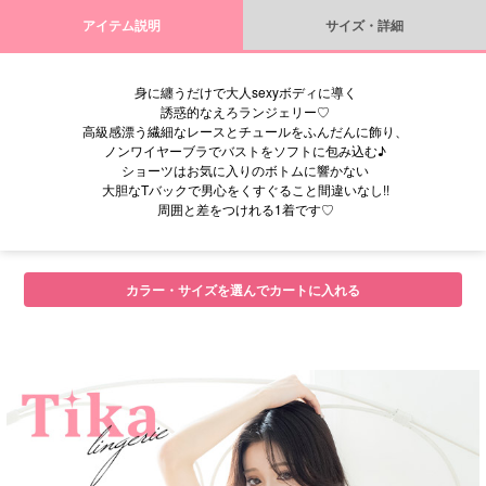
アイテム説明
サイズ・詳細
身に纏うだけで大人sexyボディに導く
誘惑的なえろランジェリー♡
高級感漂う繊細なレースとチュールをふんだんに飾り、
ノンワイヤーブラでバストをソフトに包み込む♪
ショーツはお気に入りのボトムに響かない
大胆なTバックで男心をくすぐること間違いなし!!
周囲と差をつけれる1着です♡
カラー・サイズを選んでカートに入れる