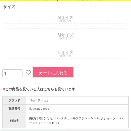
サイズ
Sサイズ
在庫切れ
Mサイズ
在庫切れ
Lサイズ
在庫切れ
カートに入れる
■
この商品を見ている人はこちらも見ています
ブランド
Tika「ティカ」
商品番号
tk-uwat3046be
[勝負下着] ケミカルレースチュールブラジャー＆TバックショーツSEXY
商品名
ランジェリー2点セット