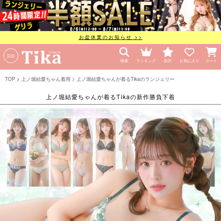
お盆休業のお知らせ >>
検索
ランキング
新作
お気に入り
カート
TOP
上ノ堀結愛ちゃん着用
上ノ堀結愛ちゃんが着るTikaのランジェリー
上ノ堀結愛ちゃんが着るTikaの新作勝負下着