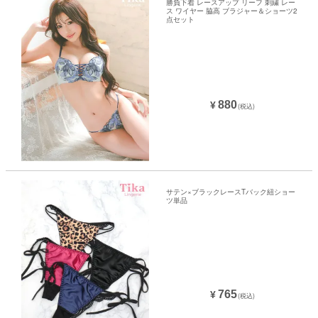
勝負下着 レースアップ リーフ 刺繍 レー
ス ワイヤー 脇高 ブラジャー＆ショーツ2
点セット
880
¥
(税込)
サテン×ブラックレースTバック紐ショー
ツ単品
765
¥
(税込)