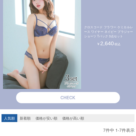
クロスコード フラワー ケミカルレ
ース ワイヤー ネイビー ブラジャー
ショーツ Tバック 3点セット
2,640
CHECK
人気順
新着順
価格が安い順
価格が高い順
7
件中
1
-
7
件表示