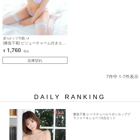
柔らかくて可愛い♪
[勝負下着] ビジューチャーム付きエレ
ガントレースチュール脇高カップブラ
1,760
¥
ジャー＆ショーツ2点セット
税込
在庫切れ
7
件中
1
-
7
件表示
DAILY RANKING
勝負下着 レースチュールリボンカップブ
ラジャー＆ショーツ2点セット