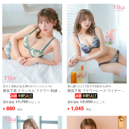
甘さと色気のある華やかランジェリー♪
身に纏うだけで女子力&気分もUP♪
勝負下着 クラシカル フラワー 刺繍 レ
勝負下着 フラワーレース ワイヤー ネ
ース ワイヤーカップ ブラジャー ショ
イビ ビジューチャーム ブラジャー＆
ーツ 2点セット
ショーツ2点セット
1,760
2,090
¥
¥
通常価格
のところ
通常価格
のところ
880
1,045
¥
¥
税込
税込