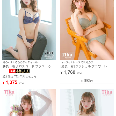
男心くすぐる攻めディティール♪
ゴージャスレースで高見え◎
勝負下着 クロスコード フラワー ケミ
[勝負下着] クラシカル フラワーレース
カルレース ワイヤー ネイビー ブラジ
ギャザー 脇高 ワイヤー ブラジャー シ
1,760
¥
ャー ショーツ Tバック 3点セット
ョーツ 2点セット
税込
2,750
¥
通常価格
のところ
在庫切れ
1,375
¥
税込