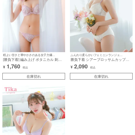
程よい甘さと華やかさのある女子力爆上げランジェリー♪
ふんわり柔らかいフェミニンランジェリー♡
[勝負下着] 編み上げ ボタニカル 刺繍
勝負下着 シアーブロッサムカップブ
レース ワイヤー 脇高 ブラジャー＆シ
ラジャー＆ショーツ2点セット
1,760
2,090
¥
¥
ョーツ2点セット
税込
税込
在庫切れ
在庫切れ