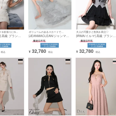
可愛いと色っぽさを欲張りにGET♡
ボリュームのあるスカートで華やかに♡
大人の可愛さと色気を両立♡
マ] 高級 ブランド
[JEANMACLEAN/ジャンマク
[IRMA/イルマ] 高級 ブランド
レス 谷間 セット
レーン] 高級 ブランド Aライ
Aラインミニドレス 谷間 セ
スリーブ ジップ
ンロングドレス キャミソール
トアップ 2way ホルターネ
ド リボンモチー
セットアップ ツイード ハート
ク ベア リボン ツイード シ
32,780
32,780
カット フロントボタン シフォ
ォン
¥
¥
税込
税込
税込
ンスカート (らむ着用)