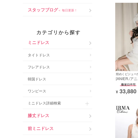
スタッフブログ
＜ 毎日更新！
カラー
カテゴリから探す
ミニドレス
ワ
タイトドレス
フレアドレス
サイズ
XSサ
[ANIER./ア
韓国ドレス
ンド タイト
季節
春
リーブ 背中魅
33,880
ワンピース
ックリボン 
¥
ファー サン
その他
[ドレス/帽子
殿堂入
ミニドレス詳細検索
在庫あ
膝丈ドレス
並び順
前ミニドレス