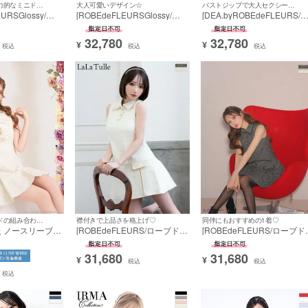
ワンカラーが魅力的なミニドレス☆
大人可愛いデザイン☆
バストジップで大人セクシーに☆
URSGlossy/ロ
[ROBEdeFLEURSGlossy/ロ
[DEA.byROBEdeFLEURS/
ルグロッシー] 高
ーブドフルールグロッシー] 高
ィアバイローブドフルール] 
りジャケット風ツ
級長袖 袖ありジャケット風ツ
級 キャミソール ツイード ジ
32,780
32,780
アップジップゴ
イードセットアップジップゴ
ップ チャック柄 レース バス
¥
¥
税込
税込
税込
ンフレアミニド
ールドデザインフレアミニド
トカット 谷間魅せ Aライン
レス
ングドレス
フリルとツイードの組み合わせが上品で可愛い♡
襟付きで上品さを格上げ♡
同伴にもおすすめの1着♡
高級 ノースリーブ
[ROBEdeFLEURS/ローブドフ
[ROBEdeFLEURS/ローブド
レス バストカッ
ルール] 高級 ブランド ワンピ
ルール] 高級 ブランド ワン
リル ツイード
ース Aラインミニドレス ノー
ース Aラインミニドレス ノ
31,680
31,680
スリーブ ツイード 襟付き 胸
スリーブ ツイード 襟付き 胸
¥
¥
税込
税込
元カバー フロントボタン (せ
元カバー フロントボタン
税込
な着用)