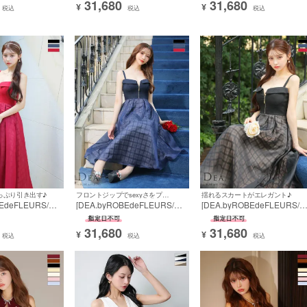
31,680
31,680
トシースルー 谷間
コール バストシースルー 谷間
コール バストシースルー 谷
¥
¥
税込
税込
税込
ミニドレス
魅せ フレアミニドレス
魅せ フレアミニドレス
っぷり引き出す♪
フロントジップでsexyさをプラス♪
揺れるスカートがエレガント♪
BEdeFLEURS/デ
[DEA.byROBEdeFLEURS/デ
[DEA.byROBEdeFLEURS/
ブドフルール] 高
ィアバイローブドフルール] 高
ィアバイローブドフルール] 
ルジップツイー
級 バースデーキャミソールジ
級 バースデーキャミソール
31,680
31,680
ク柄Aラインロ
ップツイード切替チェック柄
ップツイード切替チェック
¥
¥
税込
税込
税込
Aラインロングドレス
Aラインロングドレス