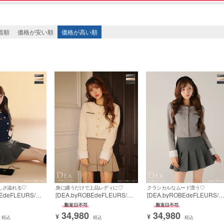
着順
価格が安い順
価格が高い順
BRAND
しさ溢れる♡
身に纏うだけで上品レディに♡
クラシカルなムード漂う♡
BEdeFLEURS/デ
[DEA.byROBEdeFLEURS/デ
[DEA.byROBEdeFLEURS/
を選ぶ
ブドフルール] 高
ィアバイローブドフルール] 高
ィアバイローブドフルール] 
 Aラインミニドレ
級 ブランド Aラインミニドレ
級 ブランド Aラインミニド
34,980
34,980
トアップ ツイー
ス 長袖 セットアップ ツイー
ス 長袖 セットアップ ツイー
¥
¥
税込
税込
税込
ボタン プリーツ
ド フロントボタン プリーツ
ド フロントボタン プリーツ
〜