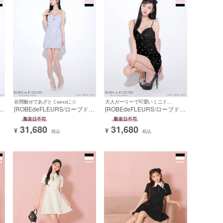
谷間魅せであざとくsexyに☆
大人ガーリーで可愛いミニドレス☆
フ
[ROBEdeFLEURS/ローブドフ
[ROBEdeFLEURS/ローブドフ
ス
ルール] 高級 キャミソール ス
ルール] 高級 キャミソール ス
リ
パンコール ツイード ビッグリ
パンコール ツイード ビッグリ
31,680
31,680
ス
ボン 刺繍チュールレース バス
ボン 刺繍チュールレース バス
¥
¥
税込
税込
ト
トシースルー 谷間魅せ タイト
トシースルー 谷間魅せ タイト
ミニドレス
ミニドレス