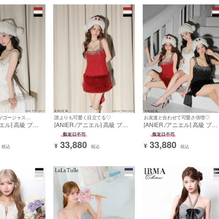
ALL
モノトーン
ホワイト
ネイビー
ピンク
ベージュ
インレッド
ブルー
イエロー
グリーン
グレー
イズ
Sサイズ
Mサイズ
Lサイズ
XLサイズ
XXLサイ
煌めくビジューがゴージャス感溢れる♡
誰よりも可愛く目立てる♡
お友達と合わせて可愛さ倍増♡
ニエル] 高級 ブラ
[ANIER./アニエル] 高級 ブラ
[ANIER./アニエル] 高級 ブラ
ミニドレス ノース
ンド タイトミニドレス ノース
ンド タイトミニドレス ノー
夏
秋
冬
年中
せ ツイード バ
リーブ 背中魅せ ツイード バ
リーブ 背中魅せ ツイード バ
33,880
33,880
キラキラビジュー
ックリボン キラキラビジュー
ックリボン キラキラビジュ
¥
¥
税込
税込
税込
タコスプレドレス
ファー サンタコスプレドレス
ファー サンタコスプレドレ
/後ろリボン]
[ドレス/帽子/後ろリボン]
[ドレス/帽子/後ろリボン]
り
新作
再入荷
セール
予約商品
りのみ
在庫なし商品も表示
この条件で探す