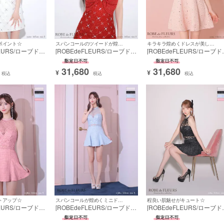
ポイント☆
スパンコールのツイードが煌めく☆
キラキラ煌めくドレスが美しい☆
LEURS/ローブドフ
[ROBEdeFLEURS/ローブドフ
[ROBEdeFLEURS/ローブド
 キャミソール ス
ルール] 高級 キャミソール ス
ルール] 高級 ツイード 襟付
ツイード ビッグリ
パンコール ツイード ビッグリ
半袖 スパンコール ビジュー
31,680
31,680
ュールレース バス
ボン 刺繍チュールレース バス
バストカット 谷間魅せ フレ
¥
¥
税込
税込
税込
 谷間魅せ タイト
トシースルー 谷間魅せ タイト
ミニドレス
ミニドレス
トアップ☆
スパンコールが煌めくミニドレス☆
程良い肌魅せがキュート☆
LEURS/ローブドフ
[ROBEdeFLEURS/ローブドフ
[ROBEdeFLEURS/ローブド
 ホルターネック
ルール] 高級 ホルターネック
ルール] 高級 ホルターネック
 ツイード スパン
セットアップ ツイード スパン
セットアップ ツイード スパ