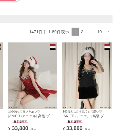
1
2
…
19
1471
件中
1
-
80
件表示
圧倒的な可愛さを放つ♡
360度どこから見ても可愛い♡
デ
[ANIER./アニエル] 高級 ブラ
[ANIER./アニエル] 高級 ブラ
高
ンド タイトミニドレス ノース
ンド タイトミニドレス ノース
レ
リーブ 背中魅せ ツイード バ
リーブ 背中魅せ ツイード バ
33,880
33,880
ックリボン キラキラビジュー
ックリボン キラキラビジュー
¥
¥
税込
税込
ファー サンタコスプレドレス
ファー サンタコスプレドレス