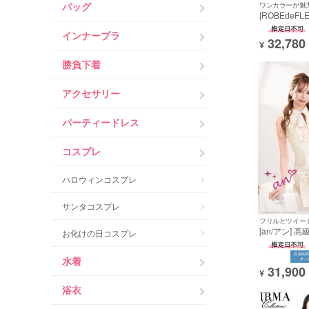
バッグ
[ROBEdeFLE
ーブドフルー
級長袖 袖あ
インナーブラ
32,780
イードセット
¥
ールドデザイ
レス
勝負下着
アクセサリー
パーティードレス
コスプレ
ハロウィンコスプレ
サンタコスプレ
[an/アン] 
お化けの日コスプレ
フレアミニド
ト ジップ フ
水着
31,900
¥
浴衣