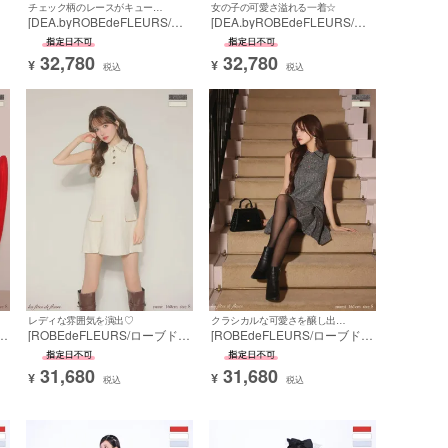
チェック柄のレースがキュート☆
女の子の可愛さ溢れる一着☆
デ
[DEA.byROBEdeFLEURS/デ
[DEA.byROBEdeFLEURS/デ
高
ィアバイローブドフルール] 高
ィアバイローブドフルール] 高
級 キャミソール ツイード ジ
級 キャミソール ツイード ジ
32,780
32,780
ップ チャック柄 レース バス
ップ チャック柄 レース バス
¥
¥
税込
税込
ロ
トカット 谷間魅せ Aラインロ
トカット 谷間魅せ Aラインロ
ングドレス
ングドレス
レディな雰囲気を演出♡
クラシカルな可愛さを醸し出す♡
フ
[ROBEdeFLEURS/ローブドフ
[ROBEdeFLEURS/ローブドフ
ピ
ルール] 高級 ブランド ワンピ
ルール] 高級 ブランド ワンピ
ー
ース Aラインミニドレス ノー
ース Aラインミニドレス ノー
31,680
31,680
スリーブ 胸元カバー ツイード
スリーブ 胸元カバー ツイード
¥
¥
税込
税込
襟付き フロントボタン
襟付き フロントボタン