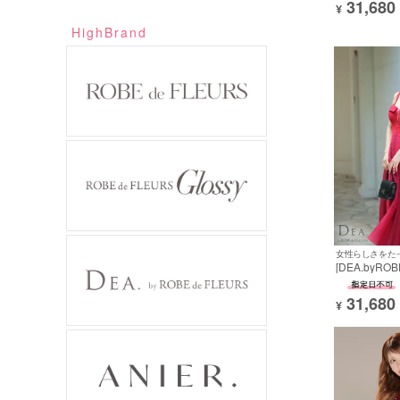
31,680
コール バス
¥
魅せ フレア
HighBrand
女性らしさをた
[DEA.byRO
ィアバイロー
級キャミソー
31,680
ド切替チェッ
¥
ングドレス