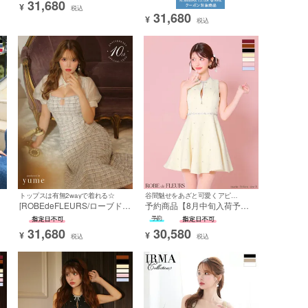
31,680
間
コール バストシースルー 谷間
カットタイトミニドレス
¥
税込
31,680
魅せ フレアミニドレス
¥
税込
トップスは有無2wayで着れる☆
谷間魅せをあざと可愛くアピール☆
デ
[ROBEdeFLEURS/ローブドフ
予約商品【8月中旬入荷予
高
ルール] 高級 ツイード 襟付き
定】[ROBEdeFLEURS/ローブ
ジ
シースルー 半袖 2Way トップ
ドフルール] 高級 ブランド A
31,680
30,580
柄
ス 膝丈ドレス
ラインミニドレス 谷間 ノース
¥
¥
税込
税込
リーブ ツイード ジップ キラ
キラビジュー