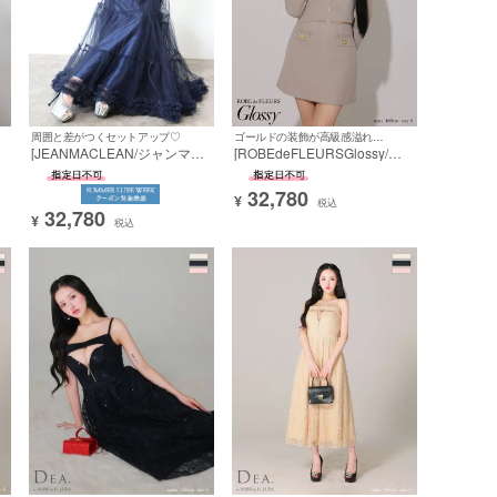
周囲と差がつくセットアップ♡
ゴールドの装飾が高級感溢れる☆
[JEANMACLEAN/ジャンマク
[ROBEdeFLEURSGlossy/ロ
ッ
レーン] 高級 ブランド Aライ
ーブドフルールグロッシー] 高
ッ
ンロングドレス キャミソール
級長袖 袖ありジャケット風ツ
32,780
フ
セットアップ ツイード ハート
イードセットアップジップゴ
¥
税込
32,780
カット フロントボタン シフォ
ールドデザインフレアミニド
¥
税込
ンスカート
レス