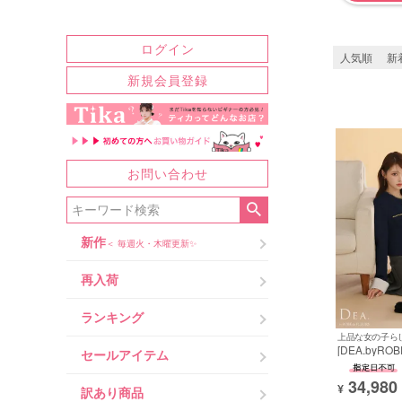
ツイード
柄
ログイン
人気順
新
新規会員登録
カテゴリ
シルエット
デザイン
お問い合わせ
柄
新作
＜ 毎週火・木曜更新✨
再入荷
ランキング
上品な女の子ら
[DEA.byRO
他のブランド
セールアイテム
ィアバイロー
級 ブランド
34,980
ス 長袖 セッ
¥
訳あり商品
ド フロント
価格帯