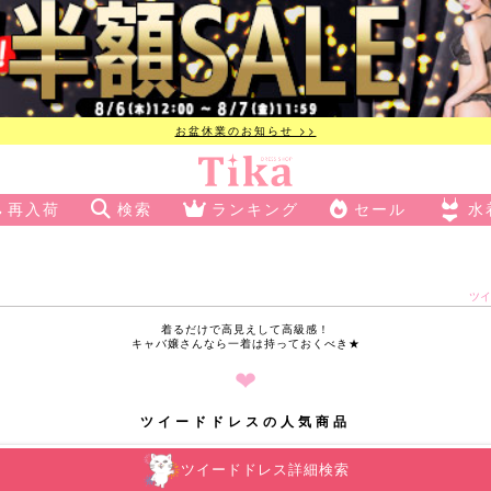
お盆休業のお知らせ >>
再入荷
検索
ランキング
セール
水
ツイ
着るだけで高見えして高級感！
キャバ嬢さんなら一着は持っておくべき★
❤︎
ツイードドレスの人気商品
ツイードドレス詳細検索