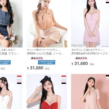
しを楽しめる♡
チェック柄のツイードがキュートな一着☆
女の子らしさ溢れるデザインが魅力的☆
マ] 高級 ブランド
[IRMA/イルマ] 高級 ノースリ
[ROBEdeFLEURS/ローブド
レス セットアッ
ーブ シフォン リボン パール
ルール] 高級 キャミソール 
ーブ キャミソール
ボタン チェック柄 サマーツイ
パンコール ツイード ビッグ
31,680
ン ツイード ジッ
ード スリット タイトミニドレ
ボン 刺繍チュールレース バ
¥
税込
31,680
ス
トシースルー 谷間魅せ タイ
¥
税込
税込
ミニドレス