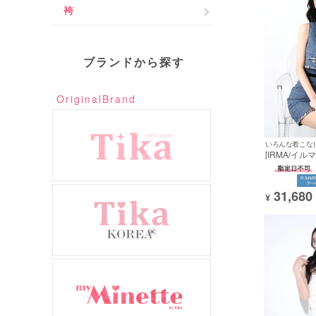
袴
ブランドから探す
OriginalBrand
いろんな着こな
[IRMA/イル
タイトミニド
プ ノースリ
ウエストリボ
31,680
プトップス
¥