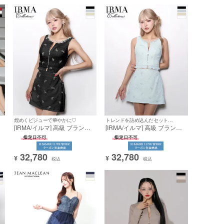
[ドレス/帽子/後ろリボン]
[ドレス/帽子/後ろリボン]
ブラック
レッド
パープル
ズ以上
煌めくビジューで華やかに♡
トレンドを詰め込んだセットアップ♡
[IRMA/イルマ] 高級 ブランド
[IRMA/イルマ] 高級 ブランド
ス
タイトミニドレス 谷間 セット
タイトミニドレス 谷間 セット
アップ ノースリーブ ジップ
アップ ノースリーブ ジップ
ー
サマーツイード リボンモチー
サマーツイード リボンモチー
32,780
32,780
ス
フ フリル
フ フリル
¥
¥
税込
税込