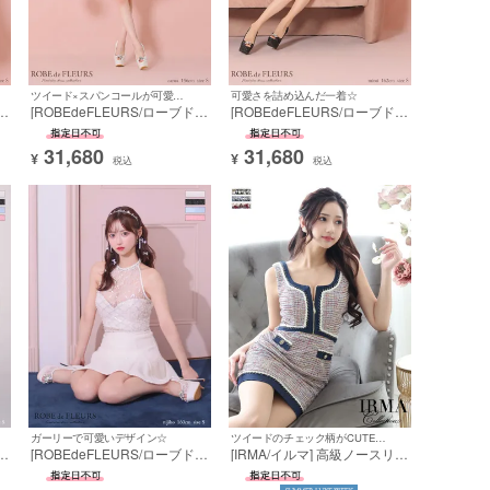
ツイード×スパンコールが可愛すぎる☆
可愛さを詰め込んだ一着☆
フ
[ROBEdeFLEURS/ローブドフ
[ROBEdeFLEURS/ローブドフ
き
ルール] 高級 ツイード 襟付き
ルール] 高級 ツイード 襟付き
半袖 スパンコール ビジュー
半袖 スパンコール ビジュー
31,680
31,680
ア
バストカット 谷間魅せ フレア
バストカット 谷間魅せ フレア
¥
¥
税込
税込
ミニドレス
ミニドレス
ガーリーで可愛いデザイン☆
ツイードのチェック柄がCUTEな一着☆
フ
[ROBEdeFLEURS/ローブドフ
[IRMA/イルマ] 高級ノースリー
ルール] 高級 ホルターネック
ブパイピングチェック柄ツイ
ン
セットアップ ツイード スパン
ードフロントジップウエスト