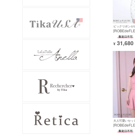
ビックリボンが
[ROBEdeF
ルール] 高級
パンコール 
31,680
ボン 刺繍チ
¥
トシースルー
ミニドレス
大人可愛いセッ
[ROBEdeF
ルール] 高級
セットアップ