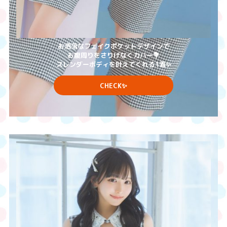
お洒落なフェイクポケットデザインで
お腹周りをさりげなくカバー💐
スレンダーボディを叶えてくれる1着✨
CHECK✨