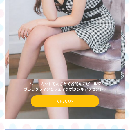
ハートカットであざとく谷間をアピール💡
ブラックラインとフェイクボタンがアクセント
✨
CHECK✨