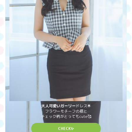
大人可愛いガーリー
ドレス🌟
フラワーモチーフの襟と
チェック柄がとってもcute🥰
CHECK✨