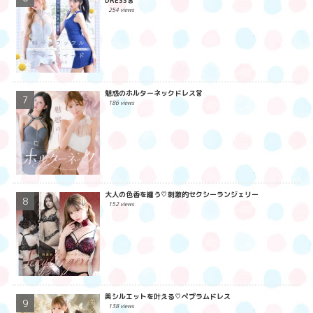
DRESS👗
254 views
魅惑のホルターネックドレス👗
186 views
大人の色香を纏う♡刺激的セクシーランジェリー
152 views
美シルエットを叶える♡ペプラムドレス
138 views