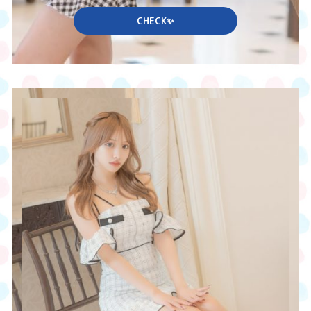
CHECK✨