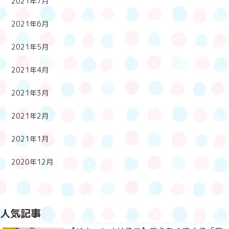
2021年7月
2021年6月
2021年5月
2021年4月
2021年3月
2021年2月
2021年1月
2020年12月
人気記事