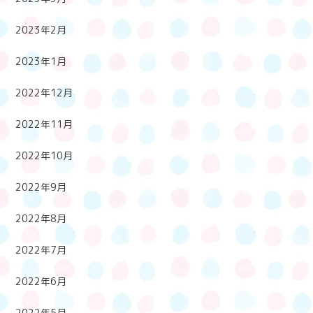
2023年2月
2023年1月
2022年12月
2022年11月
2022年10月
2022年9月
2022年8月
2022年7月
2022年6月
2022年5月