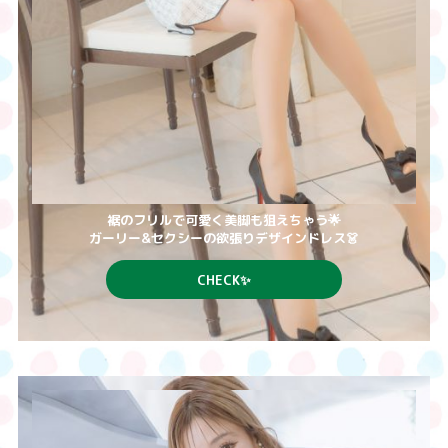
裾のフリルで可愛く美脚も狙えちゃう🌟
ガーリー&セクシーの欲張りデザインドレス👗
CHECK✨