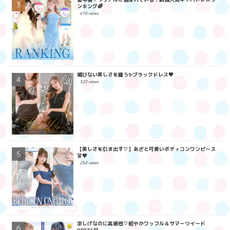
ンキング🌈
410 views
媚びない美しさを纏う✨ブラックドレス🖤
320 views
【美しさを引き出す♡】あざと可愛いボディコンワンピース
👗💖
254 views
涼しげなのに高級感♡軽やかワッフル＆サマーツイード