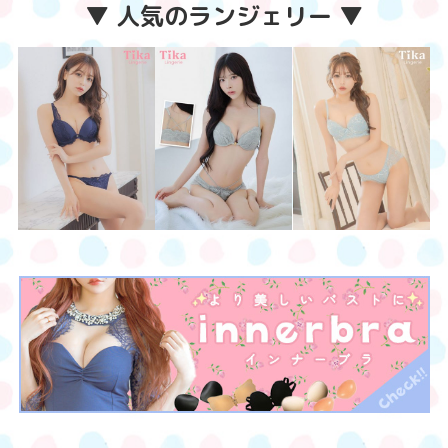
▼ 人気のランジェリー ▼