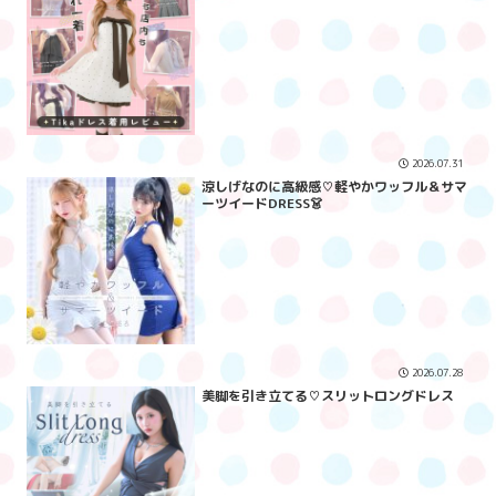
2026.07.31
涼しげなのに高級感♡軽やかワッフル＆サマ
ーツイードDRESS👗
2026.07.28
美脚を引き立てる♡スリットロングドレス