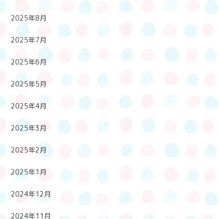
2025年8月
2025年7月
2025年6月
2025年5月
2025年4月
2025年3月
2025年2月
2025年1月
2024年12月
2024年11月