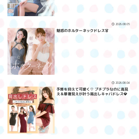
2026.08.05
魅惑のホルターネックドレス👗
2026.08.04
予算を抑えて可愛く♡ プチプラなのに高見
え＆華奢見えが叶う肩出しキャバドレス💎