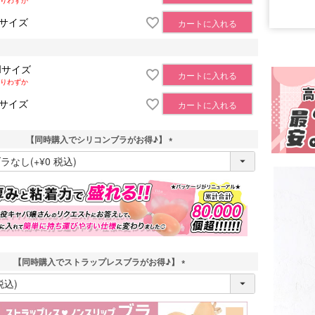
りわずか
Lサイズ
カートに入れる
Mサイズ
カートに入れる
りわずか
Lサイズ
カートに入れる
【同時購入でシリコンブラがお得♪】
(
必
須
)
【同時購入でストラップレスブラがお得♪】
(
必
須