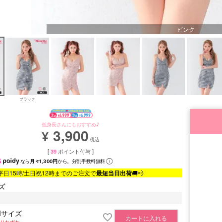
ピンク
ブラック
低身長さんにもおすすめ♪
3,900
¥
税込
[
39
ポイント付与 ]
なら
月々1,300円
から。分割手数料無料
平日15時/土日祝12時までのご注文で
最短当日出荷
🚚💨
ズ
Mサイズ
カートに入れる