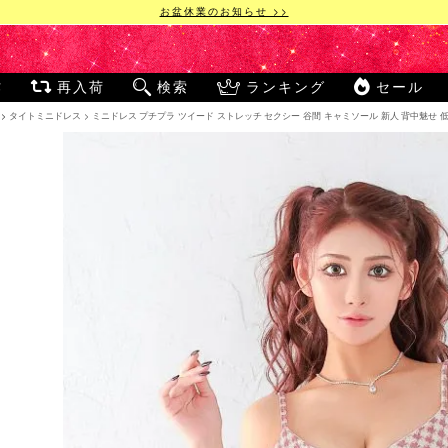
お盆休業のお知らせ >>
作
再入荷
検索
ランキング
セール
タイトミニドレス
ミニドレス プチプラ ツイード ストレッチ セクシー 谷間 キャミソール 新人 背中魅せ 低身長 