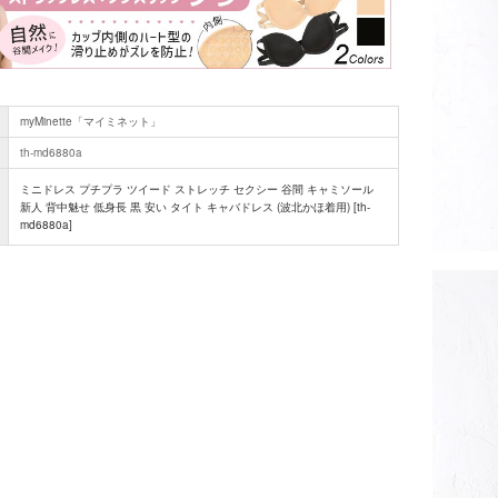
)
myMinette「マイミネット」
th-md6880a
ミニドレス プチプラ ツイード ストレッチ セクシー 谷間 キャミソール
新人 背中魅せ 低身長 黒 安い タイト キャバドレス (波北かほ着用) [th-
md6880a]