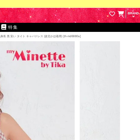
BRAND
特集
黒 安い タイト キャバドレス (波北かほ着用) [th-md6880a]