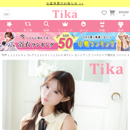
お盆休業のお知らせ >>
BRAND
新作
再入荷
検索
ランキング
セール
水着
浴衣
TOP
ミニドレス
フレアミニドレス
ミニドレス Aライン セットアップ ノースリーブ 襟付き ツイード ネックリ