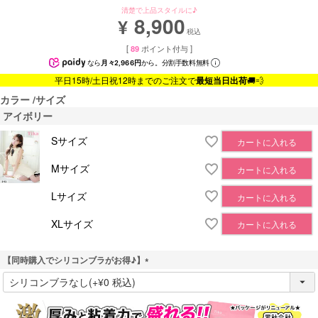
清楚で上品スタイルに♪
8,900
¥
税込
[
89
ポイント付与 ]
なら
月々2,966円
から。分割手数料無料
平日15時/土日祝12時までのご注文で
最短当日出荷
🚚💨
カラー
サイズ
アイボリー
Sサイズ
カートに入れる
Mサイズ
カートに入れる
Lサイズ
カートに入れる
XLサイズ
カートに入れる
【同時購入でシリコンブラがお得♪】
(
必
須
)