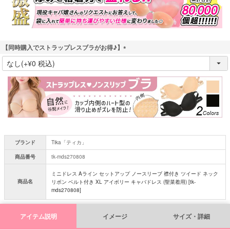
【同時購入でストラップレスブラがお得♪】
(
必
須
)
ブランド
Tika「ティカ」
商品番号
tk-mds270808
ミニドレス Aライン セットアップ ノースリーブ 襟付き ツイード ネック
商品名
リボン ベルト付き XL アイボリー キャバドレス (聖菜着用) [tk-
mds270808]
アイテム説明
イメージ
サイズ・詳細