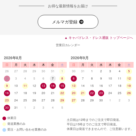
お得な最新情報をお届け
メルマガ登録
▲ キャバドレス・ドレス通販 トップページへ
営業日カレンダー
2026年8月
2026年9月
日
月
火
水
木
金
土
日
月
火
水
木
金
土
26
27
28
29
30
31
1
30
31
1
2
3
4
5
2
3
4
5
6
7
8
6
7
8
9
10
11
12
9
10
11
12
13
14
15
13
14
15
16
17
18
19
16
17
18
19
20
21
22
20
21
22
23
24
25
26
23
24
25
26
27
28
29
27
28
29
30
1
2
3
30
31
1
2
3
4
5
休業日
土日祝は12時までのご注文で即日発送。
発送業務のみ
平日は15時までのご注文で即日発送。
休業日は発送できませんので、ご注意願います。
受注・お問い合わせ業務のみ