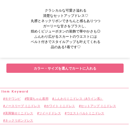
クラシカルな可愛さ溢れる
清楚なセットアップドレス♡
丸襟とネックリボンできちんと感もありつつ
ガーリーな甘さをプラスし、
煌めくビジューボタンの装飾で華やかさも◎
ふんわり広がるスカートのウエストには
ベルト付きでスタイルアップも叶えてくれる
品のある1着です♡
■サイズ表
カラー・サイズを選んでカートに入れる
モテワンピ
聖菜ちゃん着用
ふんわりミニドレス（Aライン系）
ノースリーブ ミニドレス
ホワイト ミニドレス
セットアップ ミニドレス
美脚魅せミニドレス
ツイードドレス
ウエストベルトミニドレス
ネックリボンドレス