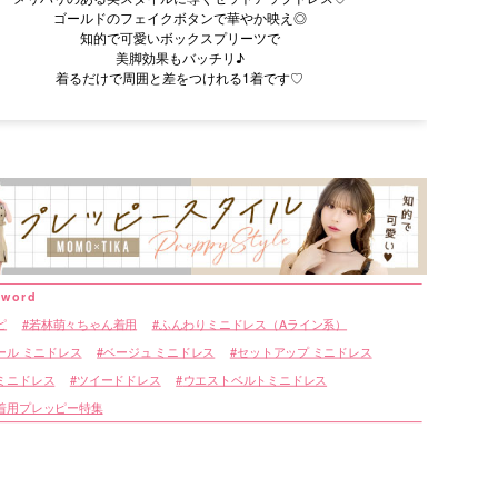
ゴールドのフェイクボタンで華やか映え◎
知的で可愛いボックスプリーツで
美脚効果もバッチリ♪
着るだけで周囲と差をつけれる1着です♡
ピ
若林萌々ちゃん着用
ふんわりミニドレス（Aライン系）
ール ミニドレス
ベージュ ミニドレス
セットアップ ミニドレス
ミニドレス
ツイードドレス
ウエストベルトミニドレス
着用プレッピー特集