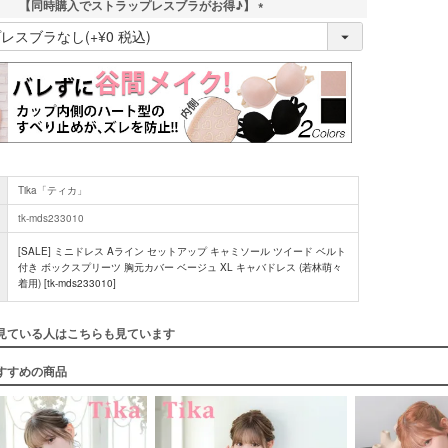
【同時購入でストラップレスブラがお得♪】
(
必
須
)
Tika「ティカ」
tk-mds233010
[SALE] ミニドレス Aライン セットアップ キャミソール ツイード ベルト
付き ボックスプリーツ 胸元カバー ベージュ XL キャバドレス (若林萌々
着用) [tk-mds233010]
見ている人はこちらも見ています
すすめの商品