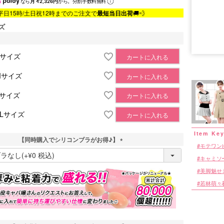
なら
月々2,326円
から。分割手数料無料
平日15時/土日祝12時までのご注文で
最短当日出荷
🚚💨
ズ
■サイズ表
Sサイズ
カートに入れる
Mサイズ
カートに入れる
Lサイズ
カートに入れる
XLサイズ
カートに入れる
【同時購入でシリコンブラがお得♪】
モテワン
(
キャミソ
必
須
美脚魅せ
)
若林萌々