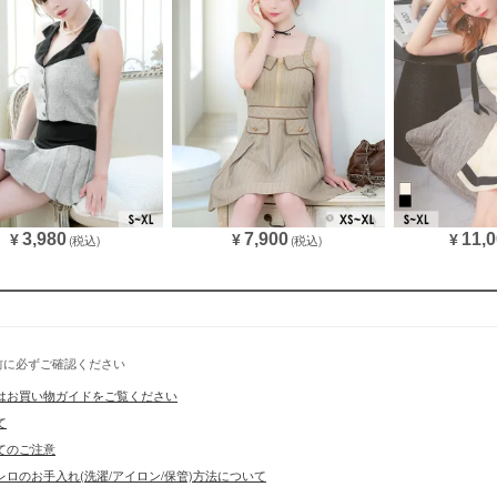
■スペック
3,980
7,900
11,
¥
(税込)
¥
(税込)
¥
前に必ずご確認ください
はお買い物ガイドをご覧ください
て
てのご注意
ロのお手入れ(洗濯/アイロン/保管)方法について