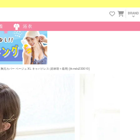
BRAND
着
浴衣
ー ベージュ XL キャバドレス (若林萌々着用) [tk-mds233010]