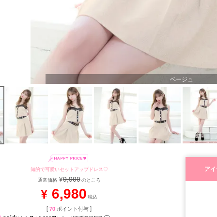
ベージュ
アイ
知的で可愛いセットアップドレス♡
9,900
¥
通常価格
のところ
6,980
¥
税込
[
70
ポイント付与 ]