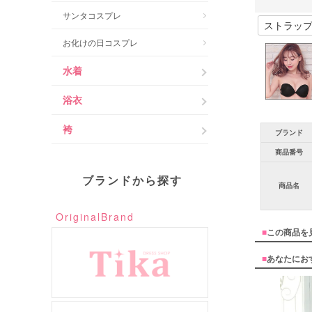
サンタコスプレ
お化けの日コスプレ
水着
浴衣
袴
ブランド
商品番号
ブランドから探す
商品名
OriginalBrand
■
この商品を
■
あなたにお