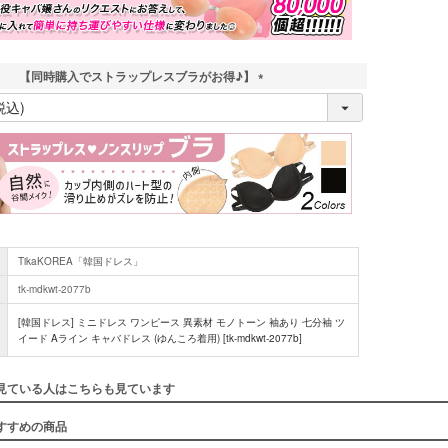
【同時購入でストラップレスブラがお得♪】
(
必
須
)
■スペック
TikaKOREA「韓国ドレス」
tk-mdkwt-2077b
[韓国ドレス] ミニドレス ワンピース 異素材 モノトーン 袖あり 七分袖 ツ
イード Aライン キャバドレス (ゆんころ着用) [tk-mdkwt-2077b]
見ている人はこちらも見ています
すすめの商品