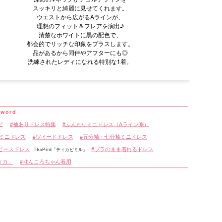
スッキリと綺麗に見せてくれます。
ウエストから広がるAラインが、
理想のフィット＆フレアを演出♪
清楚なホワイトに黒の配色で、
都会的でリッチな印象をプラスします。
品があるから同伴やアフターにも◎
洗練されたレディになれる特別な1着。
ピ
袖ありドレス特集
ふんわりミニドレス（Aライン系）
 ミニドレス
ツイードドレス
五分袖・七分袖ミニドレス
ピースドレス
ブラのまま着れるドレス
TikaPimil「ティカピミル」
ティカ」
ゆんころちゃん着用