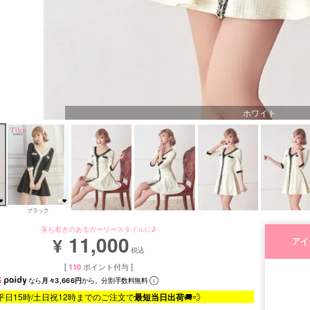
ホワイト
ブラック
落ち着きのあるガーリースタイルに♪
11,000
¥
アイ
税込
[
110
ポイント付与 ]
なら
月々3,666円
から。分割手数料無料
平日15時/土日祝12時までのご注文で
最短当日出荷
🚚💨