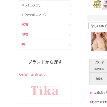
サンタコスプレ
お化けの日コスプレ
水着
浴衣
袴
ブランドから探す
ブランド
商品番号
OriginalBrand
商品名
■
この商品を
■
あなたにお