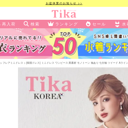
お盆休業のお知らせ >>
再入荷
検索
ランキング
セール
水
フレアミニドレス
[韓国ドレス] ミニドレス ワンピース 異素材 モノトーン 袖あり 七分袖 ツイード Aライン キャバ