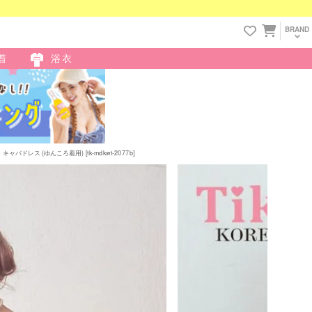
BRAND
着
浴衣
ドレス (ゆんころ着用) [tk-mdkwt-2077b]