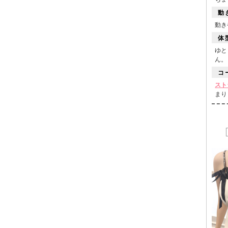
動
動き
体
ゆと
ん。
コ
スト
まり