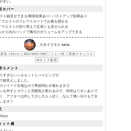
やすい。
型カバー
スト細見せできる/脚長効果あり / バストアップ効果あり
イウエストのフレアスカートでお腹を隠せる
イウエストの切り替えで足長にも見せられる
っかりめのパッドで胸元のボリュームをアップできる
スタイリスト sana
身長:165cm
B83/W65/H88
イエベ秋
骨格ナチュラル
Mサイズ着用
用コメント
りすぎないシルエットとパイピングが
で細見えしました。
のツイード生地なので季節問わず着れます◎
リエーション
ンを外すとガラッと雰囲気が変わるので、同伴はリボンありで
く、アフターは外して少し大人っぽく…なんて使い分けもでき
います♡
丈
16cm
ィット感
うどいい