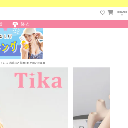
BRAND
着
浴衣
黒崎みさ着用) [tk-mdjj94456a]