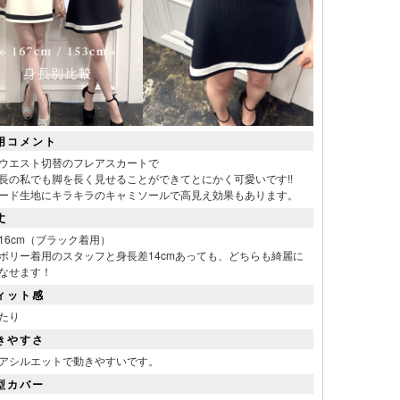
用コメント
ウエスト切替のフレアスカートで
長の私でも脚を長く見せることができてとにかく可愛いです!!
ード生地にキラキラのキャミソールで高見え効果もあります。
丈
16cm（ブラック着用）
ボリー着用のスタッフと身長差14cmあっても、どちらも綺麗に
なせます！
ィット感
たり
きやすさ
アシルエットで動きやすいです。
型カバー