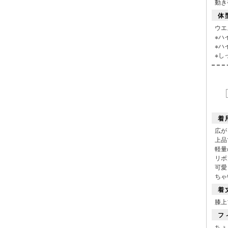
動き
体
ウエ
※ハ
※ハ
※し
着
広が
上品
軽量
■カラーバ
リボ
可愛
ちゃ
着
膝上
フ
ちょ