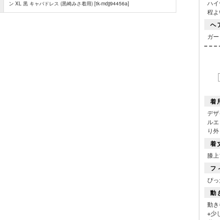
ハイ
ン XL 黒 キャバドレス (黒崎みさ着用) [tk-mdjj94456a]
■スペック
程よ
ヘ
ガー
着
デザ
ルエ
り外
着
膝上
フ
ぴっ
動
動き
※少