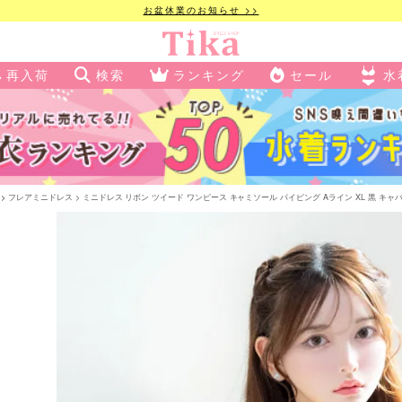
お盆休業のお知らせ >>
再入荷
検索
ランキング
セール
水
フレアミニドレス
ミニドレス リボン ツイード ワンピース キャミソール パイピング Aライン XL 黒 キャバドレス (