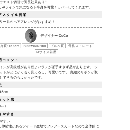
ウエスト切替で脚長効果あり!!
表
いAラインで気になる下半身を可愛くカバーしてくれます。
アスタイル提案
リー系のヘアアレンジがおすすめ！
デザイナー CoCo
身長:157cm
B90/W65/H89
ブルベ夏
骨格ストレート
Mサイズ着用
用コメント
インが高級感があり程よいラメが派手すぎず品があります。 シ
ットがとにかく若く見えるし、可愛いです。 肩紐のリボンが取
しできるのもよかったです。
丈
15cm
ィット感
たり
きやすさ
やすい
し伸縮性があるツイード生地でフレアースカートなので全体的に