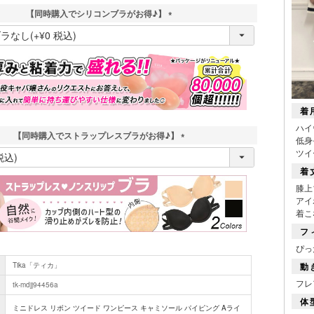
【同時購入でシリコンブラがお得♪】
(
必
須
)
着
ハイ
【同時購入でストラップレスブラがお得♪】
低身
(
ツイ
必
着
須
膝上
)
アイ
着こ
フ
ぴっ
Tika「ティカ」
動
フレ
tk-mdjj94456a
体
ミニドレス リボン ツイード ワンピース キャミソール パイピング Aライ