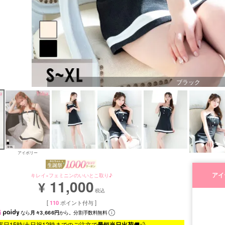
ブラック
アイボリー
アイ
キレイ×フェミニンのいいとこ取り♪
11,000
¥
税込
[
110
ポイント付与 ]
なら
月々3,666円
から。分割手数料無料
平日15時/土日祝12時までのご注文で
最短当日出荷
🚚💨