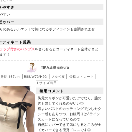
きやすさ
やすい
型カバー
りのあるシルエットで気になるボディラインも強調されませ
ーディネート提案
ラップ付きのパンプス
を合わせるとコーディネート全体がまと
ます！
TIKA店長 sakura
身長:167cm
B88/W72/H92
ブルベ夏
骨格ストレート
Lサイズ着用
着用コメント
胸元のリボンが可愛いだけでなく、脇の
肉も隠してくれるのがいい◎
程よいバストのカッティングで少しセク
シー感もありつつ、お腹周りはAライン
スカートになっているので
自然にカバーできて気になるところが全
てカバーできる優秀ドレスです◎