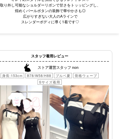
取り外し可能なショルダーリボンで甘さをトッッピングし、
煌めくパールボタンの装飾で華やかさも◎
広がりすぎない大人のAラインで
スレンダーボディに導く1着です♡
スタッフ着用レビュー
ストア運営スタッフ non
身長:153cm
B78/W58/H88
ブルベ夏
骨格ウェーブ
Sサイズ着用