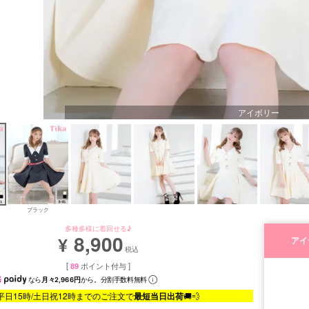
アイボリー
ブラック
多種多様に着回せる♪
8,900
¥
アイ
税込
[
89
ポイント付与 ]
なら
月々2,966円
から。分割手数料無料
平日15時/土日祝12時までのご注文で
最短当日出荷
🚚💨