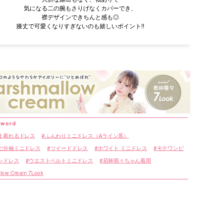
気になる二の腕もさりげなくカバーでき、
襟デザインできちんと感も◎
膝丈で可愛くなりすぎないのも嬉しいポイント!!
ま着れるドレス
ふんわりミニドレス（Aライン系）
七分袖ミニドレス
ツイードドレス
ホワイト ミニドレス
モテワンピ
ンドレス
ウエストベルトミニドレス
若林萌々ちゃん着用
low Cream 7Look