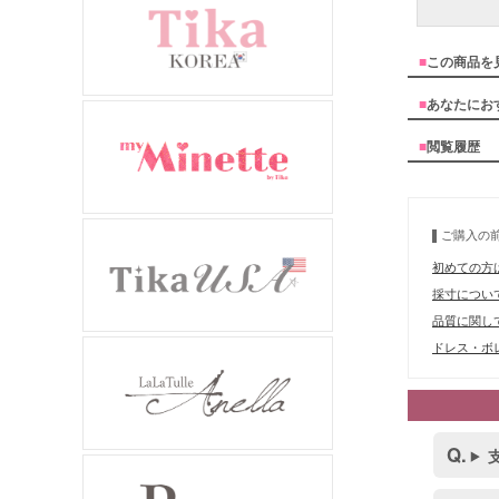
■
この商品を
■
あなたにお
■
閲覧履歴
ご購入の
初めての方
採寸につい
品質に関し
ドレス・ボレ