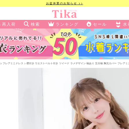
お盆休業のお知らせ >>
再入荷
検索
ランキング
セール
水
フレアミニドレス
襟付き ウエストベルト付き ツイード ラメデザイン 袖あり 五分袖 胸元カバー フレアミニド