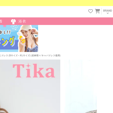
BRAND
着
浴衣
レス (Sサイズ～XLサイズ) (若林萌々/キャバドレス着用)