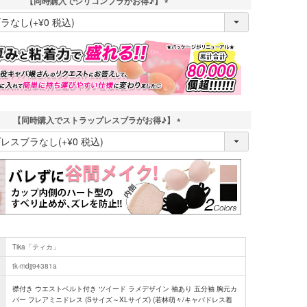
【同時購入でシリコンブラがお得♪】
(
必
須
)
【同時購入でストラップレスブラがお得♪】
(
必
須
)
Tika「ティカ」
tk-mdjj94381a
襟付き ウエストベルト付き ツイード ラメデザイン 袖あり 五分袖 胸元カ
バー フレアミニドレス (Sサイズ～XLサイズ) (若林萌々/キャバドレス着