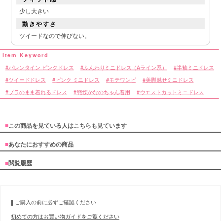
少し大きい
動きやすさ
ツイードなので伸びない。
■カラーバリエーション
バレンタイン ピンクドレス
ふんわりミニドレス（Aライン系）
半袖ミニドレス
ツイードドレス
ピンク ミニドレス
モテワンピ
美脚魅せミニドレス
ブラのまま着れるドレス
戦慄かなのちゃん着用
ウエストカットミニドレス
■
この商品を見ている人はこちらも見ています
■
あなたにおすすめの商品
■
閲覧履歴
ご購入の前に必ずご確認ください
初めての方はお買い物ガイドをご覧ください