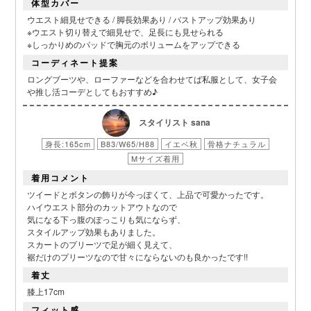
体型カバー
ウエスト細見せできる / 脚長効果あり / バストアップ効果あり
※ウエスト切り替えで細見せで、足長にも見せられる
※しっかりめのパッドで胸元のボリュームをアップできる
コーディネート提案
ロングブーツや、ローファーなどを合わせてば私服として、女子会
や推し活コーデとしてもおすすめ♪
スタイリスト sana
身長:165cm
B83/W65/H88
イエベ秋
骨格ナチュラル
Mサイズ着用
着用コメント
ツイードとボタンの飾りが今っぽくて、上品で可愛かったです。
ハイウエスト部分のカットアウトなので
気になる下っ腹のぽっこりも気にならず、
スタイルアップ効果もありました。
スカートのプリーツで足が細く見えて、
裾だけのプリーツなので甘々にならないのも良かったです!!
着丈
膝上17cm
フィット感