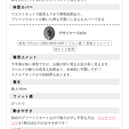
体型カバー
ウエストカットで細見えできて脚長効果あり。
プリーツスカートが動いた時も可愛いし太ももカバーできる
デザイナー CoCo
身長:157cm
B90/W65/H89
ブルベ夏
骨格ストレート
Mサイズ着用
着用コメント
下半身が短い体型ですが、お腹の切り替えが足が長く見えます。
ゴールドの飾りが高見え効果あり、全体的に可愛いです♡
スクエアネックが小顔効果もあります。
着丈
膝上16cm
フィット感
ぴったり
■スペック表
動きやすさ
短めのプリーツスカートなので後ろが少し不安な方は、
インナーパ
ンツ
を1枚仕込むのがおすすめです！