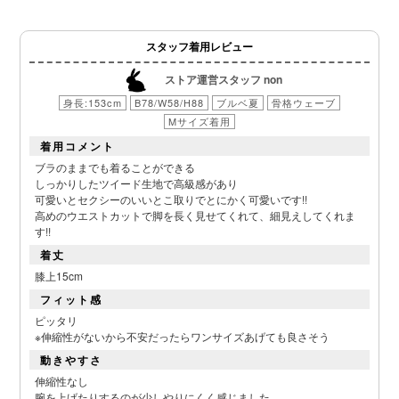
スタッフ着用レビュー
ストア運営スタッフ non
身長:153cm
B78/W58/H88
ブルベ夏
骨格ウェーブ
Mサイズ着用
着用コメント
ブラのままでも着ることができる
しっかりしたツイード生地で高級感があり
可愛いとセクシーのいいとこ取りでとにかく可愛いです!!
高めのウエストカットで脚を長く見せてくれて、細見えしてくれま
す!!
着丈
膝上15cm
フィット感
ピッタリ
※伸縮性がないから不安だったらワンサイズあげても良さそう
動きやすさ
伸縮性なし
腕を上げたりするのが少しやりにくく感じました