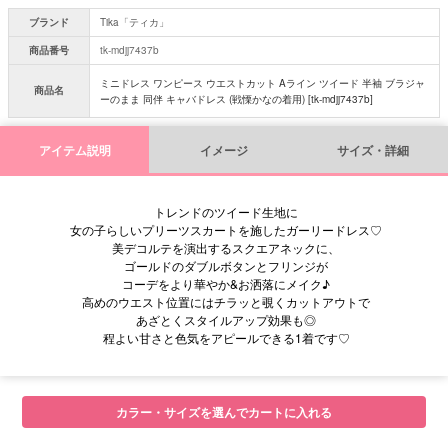
ブランド
Tika「ティカ」
商品番号
tk-mdjj7437b
ミニドレス ワンピース ウエストカット Aライン ツイード 半袖 ブラジャ
商品名
ーのまま 同伴 キャバドレス (戦慄かなの着用) [tk-mdjj7437b]
アイテム説明
イメージ
サイズ・詳細
トレンドのツイード生地に
女の子らしいプリーツスカートを施したガーリードレス♡
美デコルテを演出するスクエアネックに、
ゴールドのダブルボタンとフリンジが
コーデをより華やか&お洒落にメイク♪
高めのウエスト位置にはチラッと覗くカットアウトで
あざとくスタイルアップ効果も◎
程よい甘さと色気をアピールできる1着です♡
■サイズ表
カラー・サイズを選んでカートに入れる