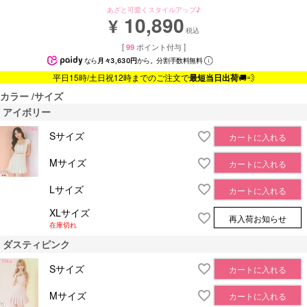
あざと可愛くスタイルアップ♪
10,890
¥
税込
[
99
ポイント付与 ]
なら
月々3,630円
から。分割手数料無料
平日15時/土日祝12時までのご注文で
最短当日出荷
🚚💨
カラー
サイズ
アイボリー
Sサイズ
カートに入れる
Mサイズ
カートに入れる
Lサイズ
カートに入れる
XLサイズ
再入荷お知らせ
在庫切れ
ダスティピンク
Sサイズ
カートに入れる
Mサイズ
カートに入れる