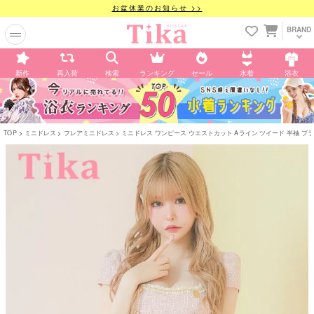
お盆休業のお知らせ >>
BRAND
新作
再入荷
検索
ランキング
セール
水着
浴衣
TOP
ミニドレス
フレアミニドレス
ミニドレス ワンピース ウエストカット Aライン ツイード 半袖 ブラジャー