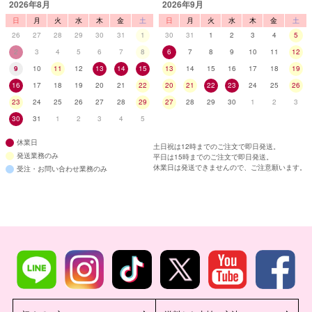
2026年8月
2026年9月
日
月
火
水
木
金
土
日
月
火
水
木
金
土
26
27
28
29
30
31
1
30
31
1
2
3
4
5
2
3
4
5
6
7
8
6
7
8
9
10
11
12
9
10
11
12
13
14
15
13
14
15
16
17
18
19
16
17
18
19
20
21
22
20
21
22
23
24
25
26
23
24
25
26
27
28
29
27
28
29
30
1
2
3
30
31
1
2
3
4
5
休業日
土日祝は12時までのご注文で即日発送。
発送業務のみ
平日は15時までのご注文で即日発送。
休業日は発送できませんので、ご注意願います。
受注・お問い合わせ業務のみ