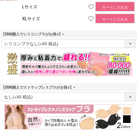
Lサイズ
カートに入れる
XLサイズ
カートに入れる
【同時購入でシリコンブラがお得♪】
(
必
須
)
【同時購入でストラップレスブラがお得♪】
(
必
須
)