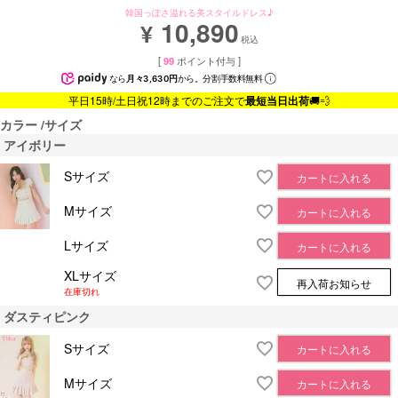
韓国っぽさ溢れる美スタイルドレス♪
10,890
¥
税込
[
99
ポイント付与 ]
なら
月々3,630円
から。分割手数料無料
平日15時/土日祝12時までのご注文で
最短当日出荷
🚚💨
カラー
サイズ
アイボリー
Sサイズ
カートに入れる
Mサイズ
カートに入れる
Lサイズ
カートに入れる
XLサイズ
再入荷お知らせ
在庫切れ
ダスティピンク
Sサイズ
カートに入れる
Mサイズ
カートに入れる