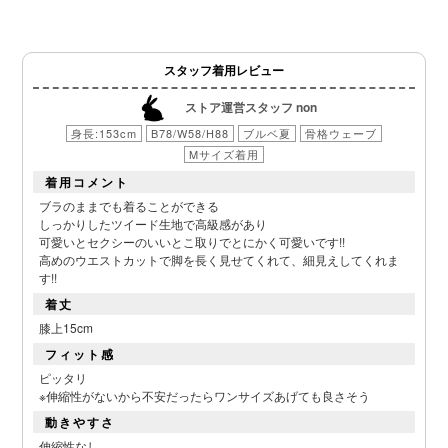
スタッフ着用レビュー
ストア運営スタッフ non
身長:153cm
B78/W58/H88
ブルベ夏
骨格ウェーブ
Mサイズ着用
着用コメント
ブラのままでも着ることができる
しっかりしたツイード生地で高級感があり
可愛いとセクシーのいいとこ取りでとにかく可愛いです!!
高めのウエストカットで脚を長く見せてくれて、細見えしてくれま
す!!
着丈
膝上15cm
フィット感
ピッタリ
※伸縮性がないから不安だったらワンサイズあげても良さそう
動きやすさ
伸縮性なし