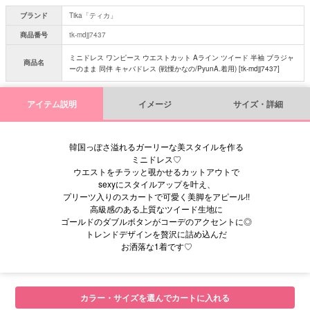
ブランド
Tika「ティカ」
商品番号
tk-mdjj7437
ミニドレス ワンピース ウエストカット Aライン ツイード 半袖 ブラジャ
商品名
ーのまま 同伴 キャバドレス (戦慄かなの/PyunA.着用) [tk-mdjj7437]
アイテム説明
イメージ
サイズ・詳細
韓国っぽさ溢れるガーリーな美スタイルを作る
ミニドレス♡
ウエストをチラッと覗かせるカットアウトで
sexyにスタイルアップを叶え、
プリーツ入りのスカートで可愛く美脚をアピール!!
高級感のある上質なツイード生地に
ゴールドのダブルボタンがコーデのアクセントに◎
トレンドデザインを贅沢に詰め込んだ
お洒落な1着です♡
■サイズ表
カラー・サイズを選んでカートに入れる