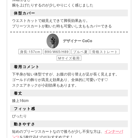
腕を上げたりするのが少しやりにくく感じました
体型カバー
ウエストカットで細見えできて脚長効果あり。
プリーツスカートが動いた時も可愛いし太ももカバーできる
デザイナー CoCo
身長:157cm
B90/W65/H89
ブルベ夏
骨格ストレート
Mサイズ着用
着用コメント
下半身が短い体型ですが、お腹の切り替えが足が長く見えます。
ゴールドの飾りが高見え効果あり、全体的に可愛いです♡
スクエアネックが小顔効果もあります。
着丈
膝上16cm
フィット感
ぴったり
■スペック表
動きやすさ
短めのプリーツスカートなので後ろが少し不安な方は、
インナーパ
ンツ
を1枚仕込むのがおすすめです！