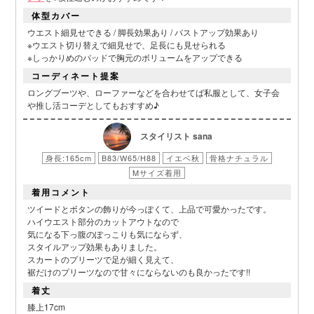
体型カバー
ウエスト細見せできる / 脚長効果あり / バストアップ効果あり
※ウエスト切り替えで細見せで、足長にも見せられる
※しっかりめのパッドで胸元のボリュームをアップできる
コーディネート提案
ロングブーツや、ローファーなどを合わせてば私服として、女子会
や推し活コーデとしてもおすすめ♪
スタイリスト sana
身長:165cm
B83/W65/H88
イエベ秋
骨格ナチュラル
Mサイズ着用
着用コメント
ツイードとボタンの飾りが今っぽくて、上品で可愛かったです。
ハイウエスト部分のカットアウトなので
気になる下っ腹のぽっこりも気にならず、
スタイルアップ効果もありました。
スカートのプリーツで足が細く見えて、
裾だけのプリーツなので甘々にならないのも良かったです!!
着丈
膝上17cm