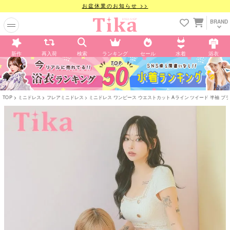
お盆休業のお知らせ >>
BRAND
新作
再入荷
検索
ランキング
セール
水着
浴衣
TOP
ミニドレス
フレアミニドレス
ミニドレス ワンピース ウエストカット Aライン ツイード 半袖 ブラジャーの