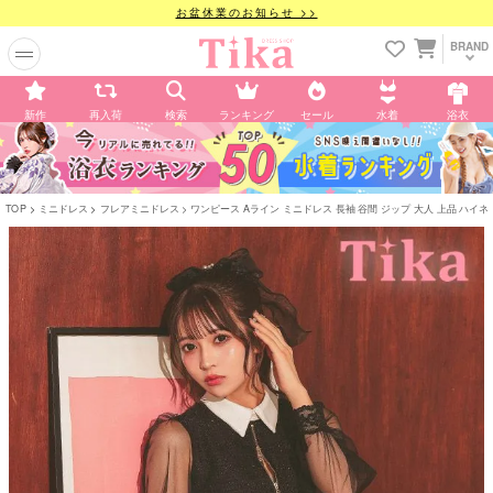
お盆休業のお知らせ >>
BRAND
新作
再入荷
検索
ランキング
セール
水着
浴衣
TOP
ミニドレス
フレアミニドレス
ワンピース Aライン ミニドレス 長袖 谷間 ジップ 大人 上品 ハイ