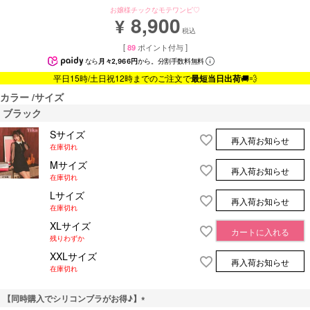
お嬢様チックなモテワンピ♡
8,900
¥
税込
[
89
ポイント付与 ]
なら
月々2,966円
から。分割手数料無料
平日15時/土日祝12時までのご注文で
最短当日出荷
🚚💨
カラー
サイズ
ブラック
Sサイズ
再入荷お知らせ
在庫切れ
Mサイズ
再入荷お知らせ
在庫切れ
Lサイズ
再入荷お知らせ
在庫切れ
XLサイズ
カートに入れる
残りわずか
XXLサイズ
再入荷お知らせ
在庫切れ
【同時購入でシリコンブラがお得♪】