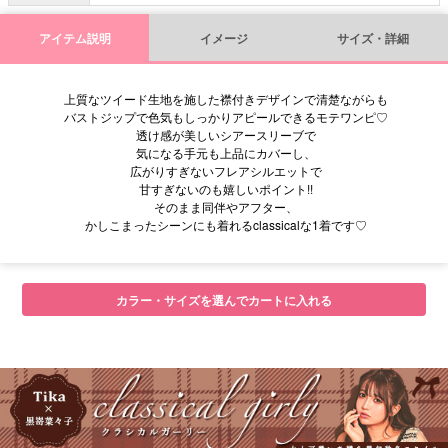
アイテム説明
イメージ
サイズ・詳細
上質なツイード生地を施した襟付きデザインで清楚ながらも
バストジップで色気もしっかりアピールできるモテワンピ♡
透け感が美しいシアースリーブで
気になる手元も上品にカバーし、
広がりすぎないフレアシルエットで
甘すぎないのも嬉しいポイント!!
そのまま同伴やアフター、
かしこまったシーンにも着れるclassicalな1着です♡
■サイズ表
カラー・サイズを選んでカートに入れる