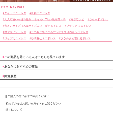
タイトミニドレス
長袖ミニドレス
大人可愛いを纏う最旬スタイル｜Tika×黒嵜菜々子
モテワンピ
ツイードドレス
大きいサイズ（XXLサイズ以上）があるドレス
ブラック ミニドレス
襟デザインドレス
二の腕が気になる方へオススメのキャバドレス
ジップミニドレス
谷間魅せミニドレス
ブラのまま着れるドレス
■
この商品を見ている人はこちらも見ています
■
あなたにおすすめの商品
■
閲覧履歴
ご購入の前に必ずご確認ください
初めての方はお買い物ガイドをご覧ください
採寸について