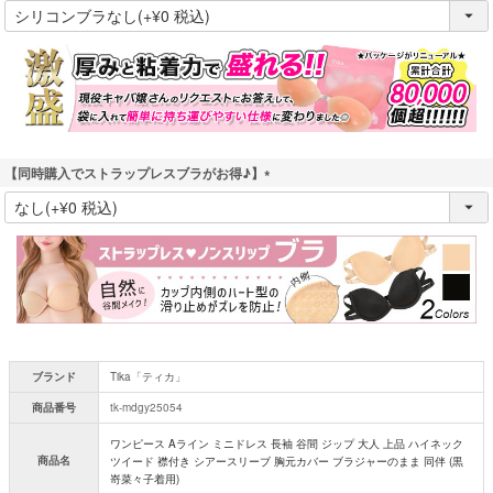
(
必
須
)
【同時購入でストラップレスブラがお得♪】
(
必
須
)
ブランド
Tika「ティカ」
商品番号
tk-mdgy25054
ワンピース Aライン ミニドレス 長袖 谷間 ジップ 大人 上品 ハイネック
商品名
ツイード 襟付き シアースリーブ 胸元カバー ブラジャーのまま 同伴 (黒
嵜菜々子着用)