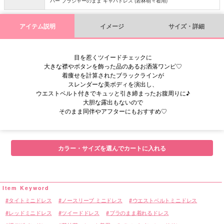
バー ブラジャーのまま キャバドレス (若林萌々着用)
アイテム説明
イメージ
サイズ・詳細
目を惹くツイードチェックに
大きな襟やボタンを飾った品のあるお洒落ワンピ♡
着痩せを計算されたブラックラインが
スレンダーな美ボディを演出し、
ウエストベルト付きでキュッと引き締まったお腹周りに♪
大胆な露出もないので
そのまま同伴やアフターにもおすすめ♡
■サイズ表
カラー・サイズを選んでカートに入れる
タイトミニドレス
ノースリーブ ミニドレス
ウエストベルトミニドレス
レッドミニドレス
ツイードドレス
ブラのまま着れるドレス