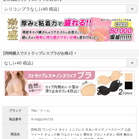
(
必
須
)
【同時購入でストラップレスブラがお得♪】
(
必
須
)
ブランド
Tika「ティカ」
商品番号
tk-mdgy240725
[SALE] ワンピース タイト ミニドレス 大きいサイズ ノースリーブ 上品
商品名
ツイード チェック柄 ウエストベルト 襟付き フロントボタン 同伴 胸元カ