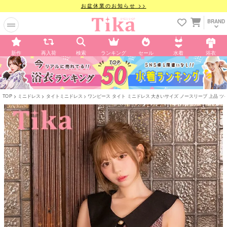
お盆休業のお知らせ >>
BRAND
新作
再入荷
検索
ランキング
セール
水着
浴衣
TOP
ミニドレス
タイトミニドレス
ワンピース タイト ミニドレス 大きいサイズ ノースリーブ 上品 ツ