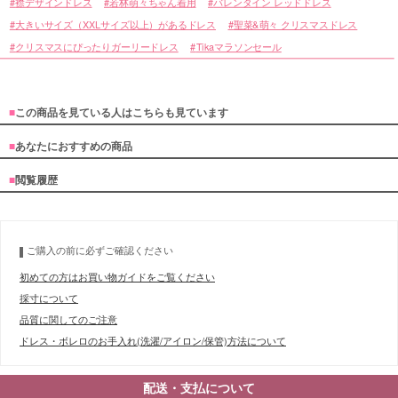
襟デザインドレス
若林萌々ちゃん着用
バレンタイン レッドドレス
大きいサイズ（XXLサイズ以上）があるドレス
聖菜&萌々 クリスマスドレス
クリスマスにぴったりガーリードレス
Tikaマラソンセール
■
この商品を見ている人はこちらも見ています
■
あなたにおすすめの商品
■
閲覧履歴
ご購入の前に必ずご確認ください
初めての方はお買い物ガイドをご覧ください
採寸について
品質に関してのご注意
ドレス・ボレロのお手入れ(洗濯/アイロン/保管)方法について
配送・支払について