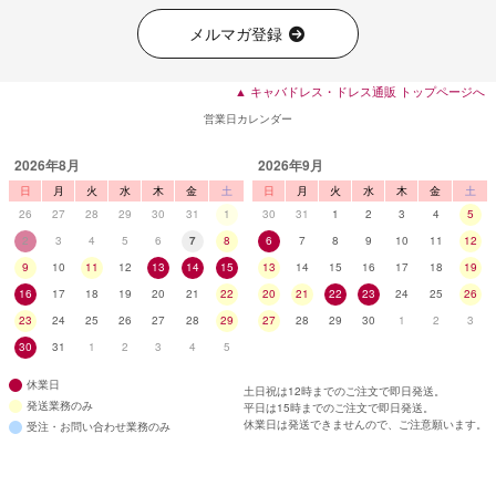
メルマガ登録
■ディティール
▲ キャバドレス・ドレス通販 トップページへ
営業日カレンダー
2026年8月
2026年9月
日
月
火
水
木
金
土
日
月
火
水
木
金
土
26
27
28
29
30
31
1
30
31
1
2
3
4
5
2
3
4
5
6
7
8
6
7
8
9
10
11
12
9
10
11
12
13
14
15
13
14
15
16
17
18
19
16
17
18
19
20
21
22
20
21
22
23
24
25
26
23
24
25
26
27
28
29
27
28
29
30
1
2
3
30
31
1
2
3
4
5
休業日
土日祝は12時までのご注文で即日発送。
発送業務のみ
平日は15時までのご注文で即日発送。
休業日は発送できませんので、ご注意願います。
受注・お問い合わせ業務のみ