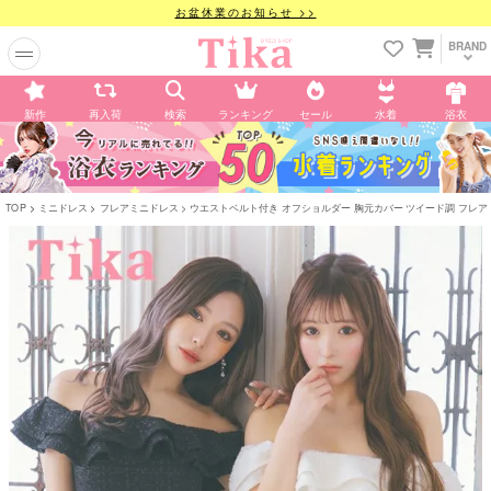
お盆休業のお知らせ >>
BRAND
新作
再入荷
検索
ランキング
セール
水着
浴衣
TOP
ミニドレス
フレアミニドレス
ウエストベルト付き オフショルダー 胸元カバー ツイード調 フレアミニ