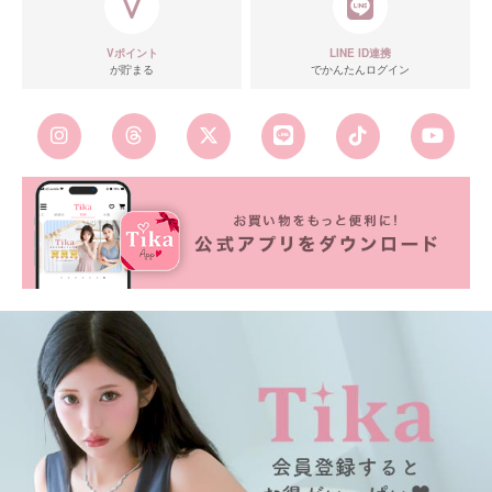
Vポイント
LINE ID連携
が貯まる
でかんたんログイン
■カラーバリエーション