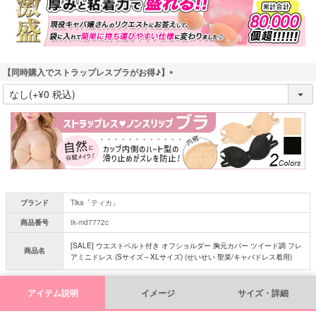
)
【同時購入でストラップレスブラがお得♪】
(
必
須
)
ブランド
Tika「ティカ」
商品番号
tk-md7772c
[SALE] ウエストベルト付き オフショルダー 胸元カバー ツイード調 フレ
商品名
アミニドレス (Sサイズ～XLサイズ) (せいせい 聖菜/キャバドレス着用)
アイテム説明
イメージ
サイズ・詳細