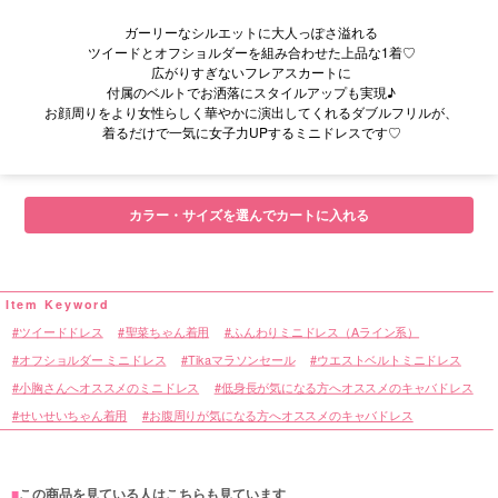
ガーリーなシルエットに大人っぽさ溢れる
ツイードとオフショルダーを組み合わせた上品な1着♡
広がりすぎないフレアスカートに
付属のベルトでお洒落にスタイルアップも実現♪
お顔周りをより女性らしく華やかに演出してくれるダブルフリルが、
着るだけで一気に女子力UPするミニドレスです♡
■サイズ表
カラー・サイズを選んでカートに入れる
ツイードドレス
聖菜ちゃん着用
ふんわりミニドレス（Aライン系）
オフショルダー ミニドレス
Tikaマラソンセール
ウエストベルトミニドレス
小胸さんへオススメのミニドレス
低身長が気になる方へオススメのキャバドレス
せいせいちゃん着用
お腹周りが気になる方へオススメのキャバドレス
■
この商品を見ている人はこちらも見ています