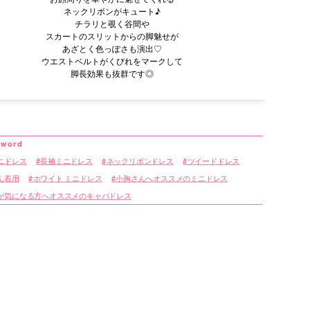
ネックリボンがキュート♪
チラリと覗く谷間や
スカートのスリットからの脚魅せが
あざとく色っぽさも演出♡
ウエストベルトがくびれをマークして
脚長効果も抜群です◎
ニドレス
長袖ミニドレス
ネックリボンドレス
ツイードドレス
ん着用
ホワイト ミニドレス
小胸さんへオススメのミニドレス
が気になる方へオススメのキャバドレス