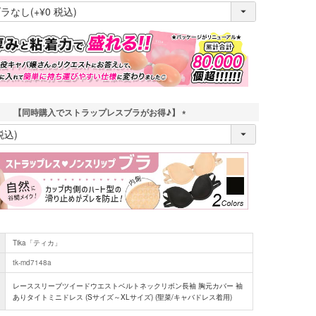
(
必
須
)
【同時購入でストラップレスブラがお得♪】
(
必
須
)
Tika「ティカ」
tk-md7148a
レーススリーブツイードウエストベルトネックリボン長袖 胸元カバー 袖
ありタイトミニドレス (Sサイズ～XLサイズ) (聖菜/キャバドレス着用)