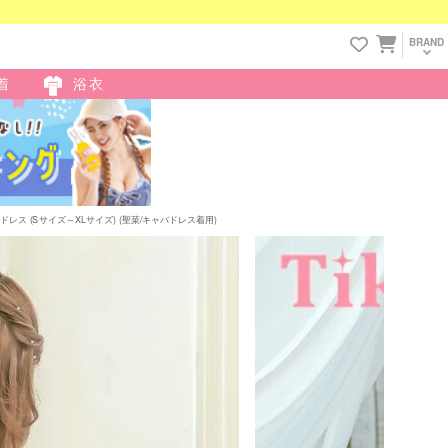
BRAND
着
浴衣
 (Sサイズ～XLサイズ) (聖菜/キャバドレス着用)