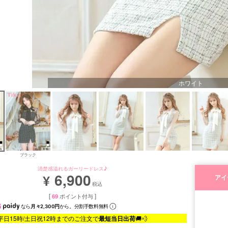
ホワイト
ブラック
清楚感溢れるガーリードレス♪
6,900
¥
アイ
税込
[
69
ポイント付与 ]
なら
月々2,300円
から。分割手数料無料
平日15時/土日祝12時までのご注文で
最短当日出荷
🚚💨