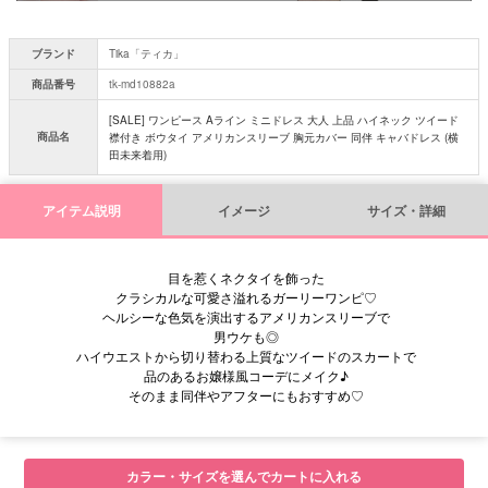
ブランド
Tika「ティカ」
商品番号
tk-md10882a
[SALE] ワンピース Aライン ミニドレス 大人 上品 ハイネック ツイード
商品名
襟付き ボウタイ アメリカンスリーブ 胸元カバー 同伴 キャバドレス (横
田未来着用)
アイテム説明
イメージ
サイズ・詳細
目を惹くネクタイを飾った
クラシカルな可愛さ溢れるガーリーワンピ♡
ヘルシーな色気を演出するアメリカンスリーブで
男ウケも◎
ハイウエストから切り替わる上質なツイードのスカートで
品のあるお嬢様風コーデにメイク♪
そのまま同伴やアフターにもおすすめ♡
■サイズ表
カラー・サイズを選んでカートに入れる