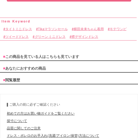
タイトミニドレス
Tikaマラソンセール
横田未来ちゃん着用
モテワンピ
ツイードドレス
グリーン ミニドレス
襟デザインドレス
■
この商品を見ている人はこちらも見ています
■
あなたにおすすめの商品
■
閲覧履歴
ご購入の前に必ずご確認ください
初めての方はお買い物ガイドをご覧ください
採寸について
品質に関してのご注意
ドレス・ボレロのお手入れ(洗濯/アイロン/保管)方法について