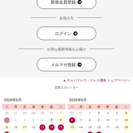
新規会員登録
■ディティール
会員の方
ログイン
お得な最新情報をお届け
メルマガ登録
▲ キャバドレス・ドレス通販 トップページへ
営業日カレンダー
2026年8月
2026年9月
日
月
火
水
木
金
土
日
月
火
水
木
金
土
26
27
28
29
30
31
1
30
31
1
2
3
4
5
2
3
4
5
6
7
8
6
7
8
9
10
11
12
9
10
11
12
13
14
15
13
14
15
16
17
18
19