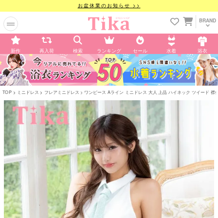
お盆休業のお知らせ >>
BRAND
新作
再入荷
検索
ランキング
セール
水着
浴衣
TOP
ミニドレス
フレアミニドレス
ワンピース Aライン ミニドレス 大人 上品 ハイネック ツイード 襟