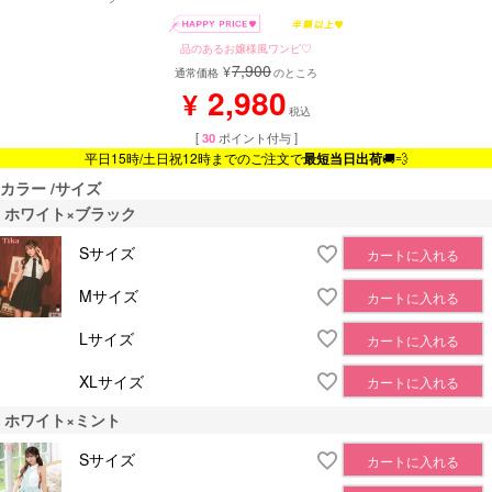
品のあるお嬢様風ワンピ♡
7,900
¥
通常価格
のところ
2,980
¥
税込
[
30
ポイント付与 ]
平日15時/土日祝12時までのご注文で
最短当日出荷
🚚💨
カラー
サイズ
ホワイト×ブラック
Sサイズ
カートに入れる
Mサイズ
カートに入れる
Lサイズ
カートに入れる
XLサイズ
カートに入れる
ホワイト×ミント
Sサイズ
カートに入れる