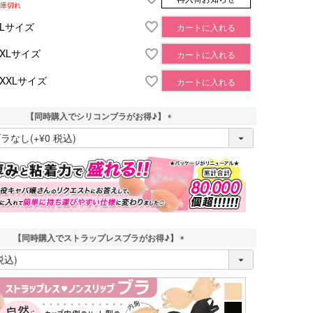
庫切れ
XLサイズ
カートに入れる
XXLサイズ
カートに入れる
XXXLサイズ
カートに入れる
【同時購入でシリコンブラがお得♪】
(
必
須
)
【同時購入でストラップレスブラがお得♪】
(
必
須
)