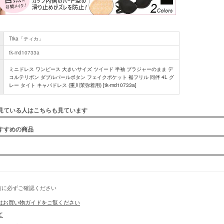
Tika「ティカ」
tk-md10733a
ミニドレス ワンピース 大きいサイズ ツイード 半袖 ブラジャーのまま デ
コルテリボン ダブルパールボタン フェイクポケット 裾フリル 同伴 4L グ
レー タイト キャバドレス (重川茉弥着用) [tk-md10733a]
見ている人はこちらも見ています
すすめの商品
■スペック
前に必ずご確認ください
はお買い物ガイドをご覧ください
て