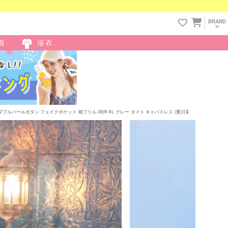
BRAND
着
浴衣
ールボタン フェイクポケット 裾フリル 同伴 4L グレー タイト キャバドレス (重川茉弥着用) [tk-md1073