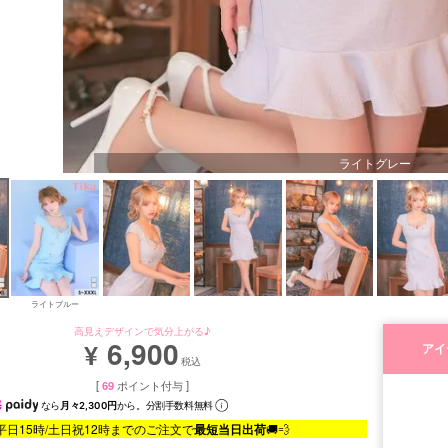
ライトグレー
ライトブルー
高見えデザインで気分上がる♪
6,900
¥
アイ
税込
[
69
ポイント付与 ]
なら
月々2,300円
から。分割手数料無料
平日15時/土日祝12時までのご注文で
最短当日出荷
🚚💨