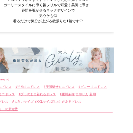
ガーリースタイルに導く裾フリルで可愛く美脚に導き、
谷間を覗かせるネックデザインで
男ウケも◎
着るだけで気分が上がる欲張りな1着です♡
ニドレス
半袖ミニドレス
美脚魅せミニドレス
グレー ミニドレス
ミニドレス
ブラのまま着れるドレス
重川茉弥(まやりん)着用
ドレス
大きいサイズ（XXLサイズ以上）があるドレス
リーの新定番