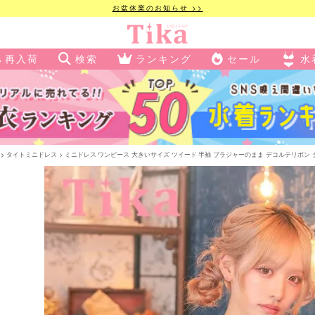
お盆休業のお知らせ >>
再入荷
検索
ランキング
セール
水
タイトミニドレス
ミニドレス ワンピース 大きいサイズ ツイード 半袖 ブラジャーのまま デコルテリボン ダブルパ