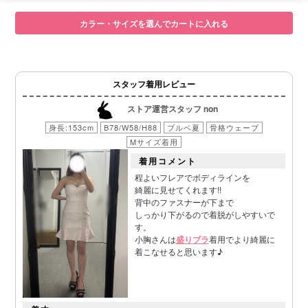
カラー・サイズを選んでカートに入れる
スタッフ着用レビュー
ストア運営スタッフ non
身長:153cm
B78/W58/H88
ブルベ夏
骨格ウェーブ
Mサイズ着用
着用コメント
程よいフレアでボディラインを
綺麗に見せてくれます!!
背中のファスナーが下まで
しっかり下がるので着脱がしやすいで
す。
小胸さんは
盛りブラ
着用でより綺麗に
着こなせると思います♪