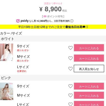
清楚かつ華やか♪
8,900
¥
税込
[
89
ポイント付与 ]
なら
月々2,966円
から。分割手数料無料
平日15時/土日祝12時までのご注文で
最短当日出荷
🚚💨
カラー
サイズ
ホワイト
Sサイズ
カートに入れる
残りわずか
Mサイズ
カートに入れる
残りわずか
Lサイズ
再入荷お知らせ
在庫切れ
ピンク
Sサイズ
カートに入れる
Mサイズ
カートに入れる
Lサイズ
カートに入れる