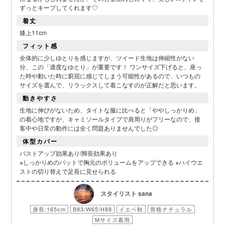
ずっとキープしてくれます♡
着丈
膝上11cm
フィット感
全体的に少しゆとりを感じますが、ツイード生地は伸縮性がない
分、この「適度なゆとり」が重要です！ ワンサイズ下げると、座っ
た時や動いた時に窮屈に感じてしまう可能性があるので、いつもの
サイズを選んで、リラックスして着こなすのが正解だと思います。
動きやすさ
生地に伸びがないため、タイトな服に比べると「ややしっかりめ」
の着心地ですが、キャミソールタイプで肩周りがフリーなので、接
客中や日常の動作には全く問題ありませんでした◎
体型カバー
バストアップ効果あり/脚長効果あり
※しっかりめのパットで胸元のボリュームをアップできる ※ハイウエ
ストの切り替えで足長に見せられる
スタイリスト sana
身長:165cm
B83/W65/H88
イエベ秋
骨格ナチュラル
Mサイズ着用