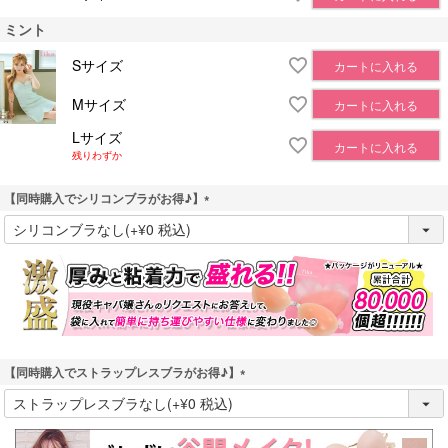
ミント
Sサイズ
カートに入れる
Mサイズ
カートに入れる
Lサイズ
カートに入れる
残りわずか
【同時購入でシリコンブラがお得♪】
(
必
須
)
【同時購入でストラップレスブラがお得♪】
(
必
須