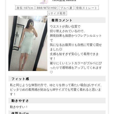
身長:167cm
B88/W72/H92
ブルベ夏
骨格ストレート
Lサイズ着用
着用コメント
ウエストが高い位置で
切り替えされているので、
脚長効果も抜群かつフレアシルエット
で
気になるお腹周りも自然に可愛く隠せ
ました◎
丈感も短すぎず安心して着用できま
す！
被りにくいミントカラーがブルベにぴ
ったりで透明感をアップしてくれます
♡
フィット感
私と同じような体型の方で、ゆとりを持って着たい場合はLサイズ、
ピッタリめの着用感が好みならMサイズでも可愛く着れると思いま
す！
動きやすさ
動きやすい！
体型カバー