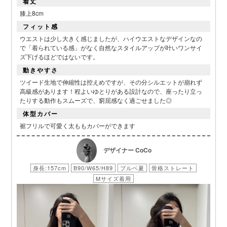
着丈
膝上8cm
フィット感
ウエストは少し大きく感じましたが、ハイウエストなデザインなの
で「着られている感」がなく自然なスタイルアップが叶いワンサイ
ズ下げるほどではないです。
動きやすさ
ツイード生地で伸縮性は控えめですが、その分シルエットが崩れず
■スペック表
高級感があります！程よいゆとりがある設計なので、座ったり立っ
たりする動作もスムーズで、窮屈感なく過ごせました◎
体型カバー
裾フリルで可愛く太ももカバーができます
デザイナー CoCo
身長:157cm
B90/W65/H89
ブルベ夏
骨格ストレート
Mサイズ着用