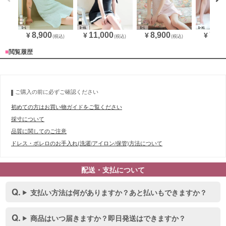
8,900
11,000
8,900
7,98
¥
¥
¥
¥
(税込)
(税込)
(税込)
■
閲覧履歴
ご購入の前に必ずご確認ください
初めての方はお買い物ガイドをご覧ください
採寸について
品質に関してのご注意
ドレス・ボレロのお手入れ(洗濯/アイロン/保管)方法について
配送・支払について
支払い方法は何がありますか？あと払いもできますか？
商品はいつ届きますか？即日発送はできますか？