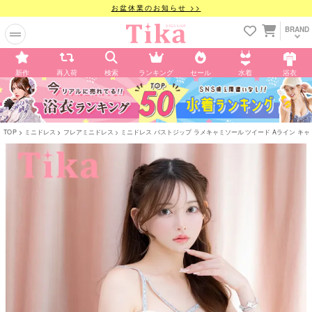
お盆休業のお知らせ >>
BRAND
新作
再入荷
検索
ランキング
セール
水着
浴衣
TOP
ミニドレス
フレアミニドレス
ミニドレス バストジップ ラメキャミソール ツイード Aライン キャバドレス