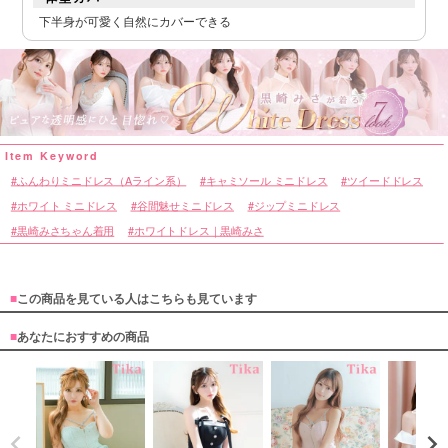
下半身が可愛く自然にカバーできる
ふんわりミニドレス（Aライン系）
キャミソール ミニドレス
ツイードドレス
ホワイト ミニドレス
谷間魅せミニドレス
ジップミニドレス
黒崎みさちゃん着用
ホワイトドレス｜黒崎みさ
■
この商品を見ている人はこちらも見ています
■
あなたにおすすめの商品