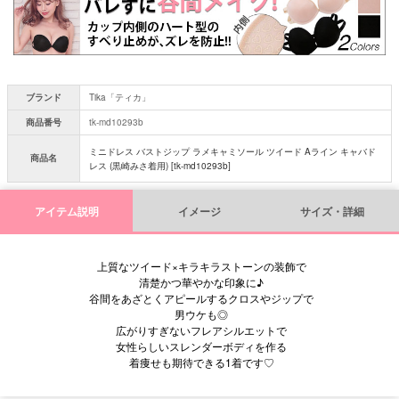
)
ブランド
Tika「ティカ」
商品番号
tk-md10293b
ミニドレス バストジップ ラメキャミソール ツイード Aライン キャバド
商品名
レス (黒崎みさ着用) [tk-md10293b]
アイテム説明
イメージ
サイズ・詳細
上質なツイード×キラキラストーンの装飾で
清楚かつ華やかな印象に♪
谷間をあざとくアピールするクロスやジップで
男ウケも◎
広がりすぎないフレアシルエットで
女性らしいスレンダーボディを作る
着痩せも期待できる1着です♡
■サイズ表