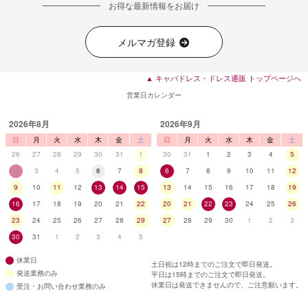
お得な最新情報をお届け
メルマガ登録
▲ キャバドレス・ドレス通販 トップページへ
営業日カレンダー
2026年8月
2026年9月
日
月
火
水
木
金
土
日
月
火
水
木
金
土
26
27
28
29
30
31
1
30
31
1
2
3
4
5
2
3
4
5
6
7
8
6
7
8
9
10
11
12
9
10
11
12
13
14
15
13
14
15
16
17
18
19
16
17
18
19
20
21
22
20
21
22
23
24
25
26
23
24
25
26
27
28
29
27
28
29
30
1
2
3
30
31
1
2
3
4
5
休業日
土日祝は12時までのご注文で即日発送。
発送業務のみ
平日は15時までのご注文で即日発送。
休業日は発送できませんので、ご注意願います。
受注・お問い合わせ業務のみ