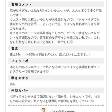
着用コメント
広がりすぎない上品なAラインシルエットが、大人っぽくて凄く可愛
いです！
ウエスト周りは程よいゆとりがある設計なので、「タイトすぎてお
■デティール表
腹が目立つのは苦手…」という方でも、ラインを拾わずスッキリ着
こなせます。
キラキラのストーンが高級感を出しつつ、ガーリーすぎないエレガ
ントな雰囲気なので、普段甘めなデザインを選ばない私でも、これ
なら抵抗なく着られる！と感じた一着でした◎
着丈
膝上14cm （※165cmで短すぎない、ほどよいミニ丈です。）
フィット感
ゆとりのあるシルエットで気になるボディラインも強調されずスト
レスフリーで着用できます◎
動きやすさ
あり
体型カバー
ボディラインをあえて強調しない「隠せる」シルエットです。 ゆと
りのある設計が、気になるお腹周りや腰回りを優しくカバー◎
TIKA店長 sakura