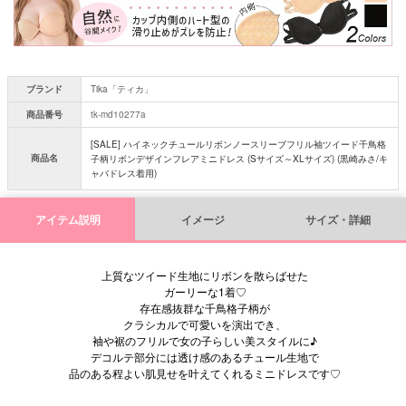
ブランド
Tika「ティカ」
商品番号
tk-md10277a
[SALE] ハイネックチュールリボンノースリーブフリル袖ツイード千鳥格
商品名
子柄リボンデザインフレアミニドレス (Sサイズ～XLサイズ) (黒崎みさ/キ
ャバドレス着用)
アイテム説明
イメージ
サイズ・詳細
上質なツイード生地にリボンを散らばせた
ガーリーな1着♡
存在感抜群な千鳥格子柄が
クラシカルで可愛いを演出でき、
袖や裾のフリルで女の子らしい美スタイルに♪
デコルテ部分には透け感のあるチュール生地で
品のある程よい肌見せを叶えてくれるミニドレスです♡
■サイズ表