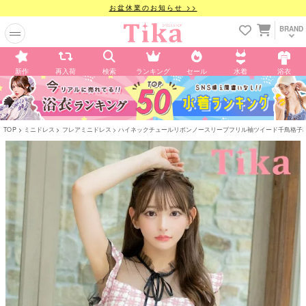
お盆休業のお知らせ >>
BRAND
新作
再入荷
検索
ランキング
セール
水着
浴衣
TOP
ミニドレス
フレアミニドレス
ハイネックチュールリボンノースリーブフリル袖ツイード千鳥格子柄リボ