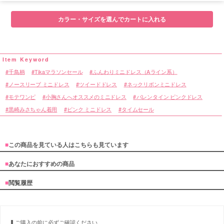
カラー・サイズを選んでカートに入れる
千鳥柄
Tikaマラソンセール
ふんわりミニドレス（Aライン系）
ノースリーブ ミニドレス
ツイードドレス
ネックリボンミニドレス
モテワンピ
小胸さんへオススメのミニドレス
バレンタイン ピンクドレス
黒崎みさちゃん着用
ピンク ミニドレス
タイムセール
■
この商品を見ている人はこちらも見ています
■
あなたにおすすめの商品
■
閲覧履歴
ご購入の前に必ずご確認ください