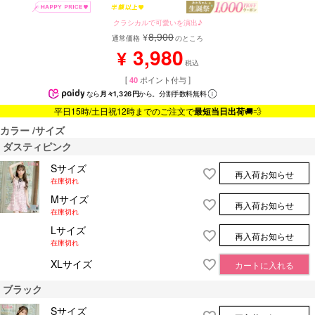
クラシカルで可愛いを演出♪
8,900
¥
通常価格
のところ
3,980
¥
税込
[
40
ポイント付与 ]
なら
月々1,326円
から。分割手数料無料
平日15時/土日祝12時までのご注文で
最短当日出荷
🚚💨
カラー
サイズ
ダスティピンク
Sサイズ
再入荷お知らせ
在庫切れ
Mサイズ
再入荷お知らせ
在庫切れ
Lサイズ
再入荷お知らせ
在庫切れ
XLサイズ
カートに入れる
ブラック
Sサイズ