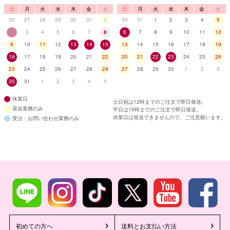
日
月
火
水
木
金
土
日
月
火
水
木
金
土
26
27
28
29
30
31
1
30
31
1
2
3
4
5
2
3
4
5
6
7
8
6
7
8
9
10
11
12
9
10
11
12
13
14
15
13
14
15
16
17
18
19
16
17
18
19
20
21
22
20
21
22
23
24
25
26
23
24
25
26
27
28
29
27
28
29
30
1
2
3
30
31
1
2
3
4
5
休業日
土日祝は12時までのご注文で即日発送。
発送業務のみ
平日は15時までのご注文で即日発送。
休業日は発送できませんので、ご注意願います。
受注・お問い合わせ業務のみ
初めての方へ
送料とお支払い方法