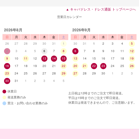
▲ キャバドレス・ドレス通販 トップページへ
営業日カレンダー
2026年8月
2026年9月
日
月
火
水
木
金
土
日
月
火
水
木
金
土
26
27
28
29
30
31
1
30
31
1
2
3
4
5
2
3
4
5
6
7
8
6
7
8
9
10
11
12
9
10
11
12
13
14
15
13
14
15
16
17
18
19
16
17
18
19
20
21
22
20
21
22
23
24
25
26
23
24
25
26
27
28
29
27
28
29
30
1
2
3
30
31
1
2
3
4
5
休業日
土日祝は12時までのご注文で即日発送。
発送業務のみ
平日は15時までのご注文で即日発送。
休業日は発送できませんので、ご注意願います。
受注・お問い合わせ業務のみ