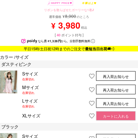
リボンを散らばせたガーリーな1着♪
8,900
¥
通常価格
のところ
3,980
¥
税込
[
40
ポイント付与 ]
なら
月々1,326円
から。分割手数料無料
平日15時/土日祝12時までのご注文で
最短当日出荷
🚚💨
カラー
サイズ
ダスティピンク
Sサイズ
再入荷お知らせ
在庫切れ
Mサイズ
再入荷お知らせ
在庫切れ
Lサイズ
再入荷お知らせ
在庫切れ
XLサイズ
カートに入れる
ブラック
Sサイズ