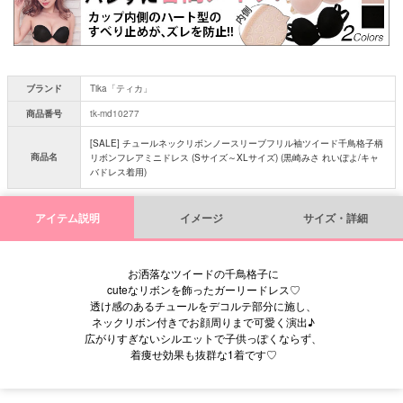
ブランド
Tika「ティカ」
商品番号
tk-md10277
[SALE] チュールネックリボンノースリーブフリル袖ツイード千鳥格子柄
商品名
リボンフレアミニドレス (Sサイズ～XLサイズ) (黒崎みさ れいぽよ/キャ
バドレス着用)
アイテム説明
イメージ
サイズ・詳細
お洒落なツイードの千鳥格子に
cuteなリボンを飾ったガーリードレス♡
透け感のあるチュールをデコルテ部分に施し、
ネックリボン付きでお顔周りまで可愛く演出♪
広がりすぎないシルエットで子供っぽくならず、
着痩せ効果も抜群な1着です♡
■サイズ表