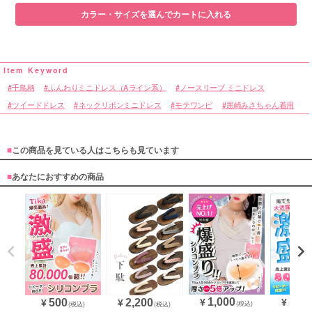
カラー・サイズを選んでカートに入れる
千鳥柄
ふんわりミニドレス（Aライン系）
ノースリーブ ミニドレス
ツイードドレス
ネックリボンミニドレス
モテワンピ
黒崎みさちゃん着用
■
この商品を見ている人はこちらも見ています
■
あなたにおすすめの商品
1,000
1,87
500
2,200
¥
¥
¥
¥
(税込)
(税込)
(税込)