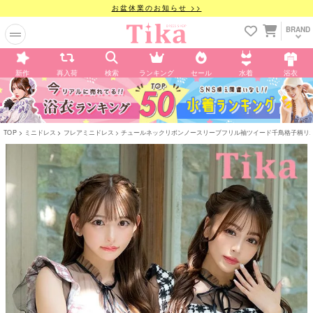
お盆休業のお知らせ >>
BRAND
新作
再入荷
検索
ランキング
セール
水着
浴衣
TOP
ミニドレス
フレアミニドレス
チュールネックリボンノースリーブフリル袖ツイード千鳥格子柄リボンフ