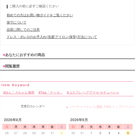
ご購入の前に必ずご確認ください
初めての方はお買い物ガイドをご覧ください
採寸について
品質に関してのご注意
ドレス・ボレロのお手入れ(洗濯/アイロン/保管)方法について
■
あなたにおすすめの商品
■
閲覧履歴
ゆんころちゃん着用
Tika「ティカ」
コスプレ ヘアアクセ カチューシャ
営業日カレンダー
▲ パーティードレス通販 TIKA トップページへ
2026年8月
2026年9月
日
月
火
水
木
金
土
日
月
火
水
木
金
土
26
27
28
29
30
31
1
30
31
1
2
3
4
5