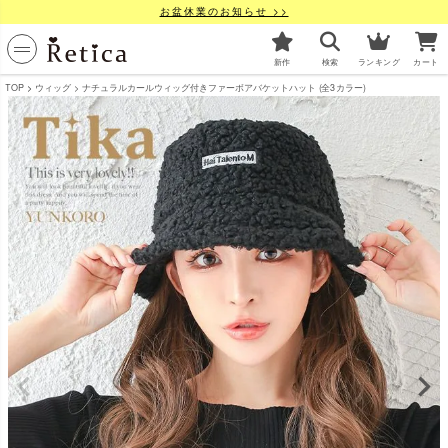
お盆休業のお知らせ >>
新作
検索
ランキング
カート
TOP
ウィッグ
ナチュラルカールウィッグ付きファーボアバケットハット (全3カラー)