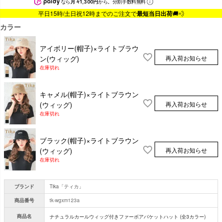
なら
月々1,300円
から。分割手数料無料
平日15時/土日祝12時までのご注文で
最短当日出荷
🚚💨
カラー
アイボリー(帽子)×ライトブラウ
再入荷お知らせ
ン(ウィッグ)
在庫切れ
キャメル(帽子)×ライトブラウン
再入荷お知らせ
(ウィッグ)
在庫切れ
ブラック(帽子)×ライトブラウン
再入荷お知らせ
(ウィッグ)
在庫切れ
ブランド
Tika「ティカ」
商品番号
tk-wgxm123a
商品名
ナチュラルカールウィッグ付きファーボアバケットハット (全3カラー)