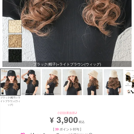
ブラック(帽子)×ライトブラウン(ウィッグ)
ブラック(帽子)×ラ
イトブラウン(ウィ
ッグ)
小顔効果抜群♪
3,900
¥
税込
[
39
ポイント付与 ]