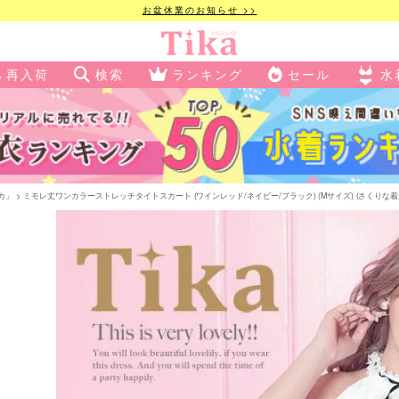
お盆休業のお知らせ >>
再入荷
検索
ランキング
セール
水
ィカ」
ミモレ丈ワンカラーストレッチタイトスカート (ワインレッド/ネイビー/ブラック) (Mサイズ) (さくりな着