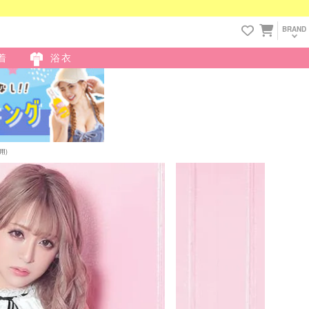
BRAND
着
浴衣
用)