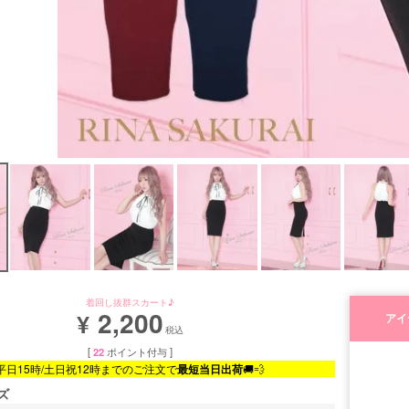
着回し抜群スカート♪
2,200
¥
アイ
税込
[
22
ポイント付与 ]
平日15時/土日祝12時までのご注文で
最短当日出荷
🚚💨
ズ