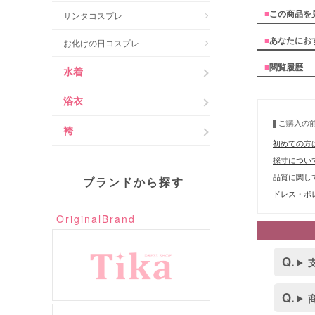
■
この商品を
サンタコスプレ
■
あなたにお
お化けの日コスプレ
■
閲覧履歴
水着
浴衣
ご購入の
袴
初めての方
採寸につい
品質に関し
ブランドから探す
ドレス・ボレ
OriginalBrand