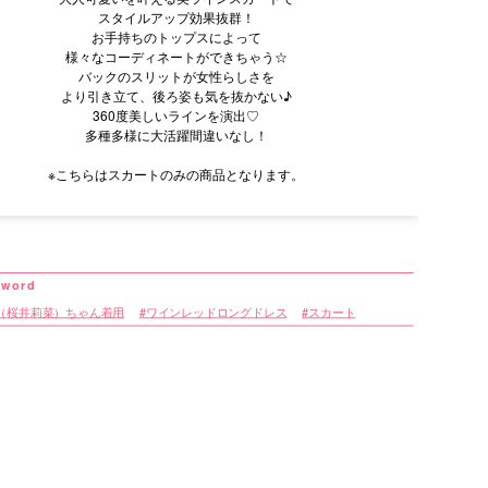
スタイルアップ効果抜群！
お手持ちのトップスによって
様々なコーディネートができちゃう☆
バックのスリットが女性らしさを
より引き立て、後ろ姿も気を抜かない♪
360度美しいラインを演出♡
多種多様に大活躍間違いなし！
※こちらはスカートのみの商品となります。
リエーション
（桜井莉菜）ちゃん着用
ワインレッドロングドレス
スカート