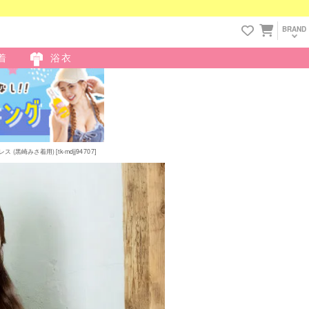
BRAND
着
浴衣
みさ着用) [tk-mdjj94707]