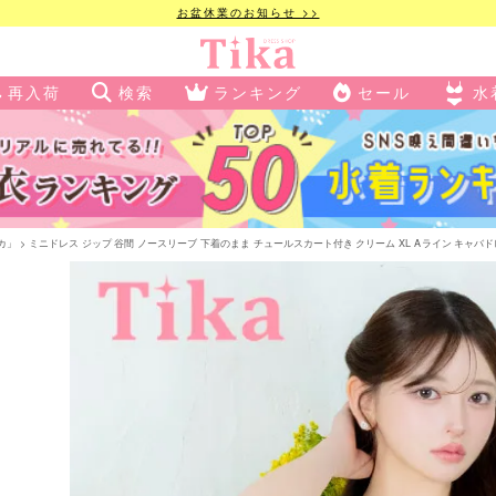
お盆休業のお知らせ >>
再入荷
検索
ランキング
セール
水
ィカ」
ミニドレス ジップ 谷間 ノースリーブ 下着のまま チュールスカート付き クリーム XL Aライン キャバドレス (黒崎