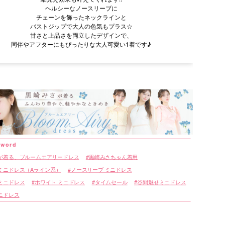
ヘルシーなノースリーブに
チェーンを飾ったネックラインと
バストジップで大人の色気もプラス☆
甘さと上品さを両立したデザインで、
同伴やアフターにもぴったりな大人可愛い1着です♪
が着る、ブルームエアリードレス
黒崎みさちゃん着用
ミニドレス（Aライン系）
ノースリーブ ミニドレス
ミニドレス
ホワイト ミニドレス
タイムセール
谷間魅せミニドレス
ニドレス