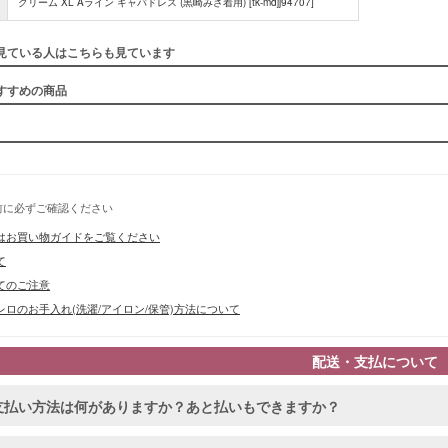
クリーム XL Aライン キャバドレス (黒崎みさ着用) [tk-mdjj94707]
見ている人はこちらも見ています
すすめの商品
■スペック
前に必ずご確認ください
はお買い物ガイドをご覧ください
て
てのご注意
ロのお手入れ(洗濯/アイロン/保管)方法について
配送・支払について
支払い方法は何がありますか？あと払いもできますか？