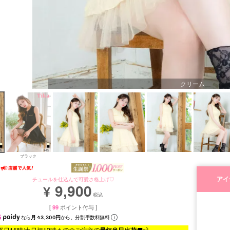
クリーム
ブラック
アイ
チュールを仕込んで可愛さ格上げ♡
9,900
¥
税込
[
99
ポイント付与 ]
なら
月々3,300円
から。分割手数料無料
平日15時/土日祝12時までのご注文で
最短当日出荷
🚚💨