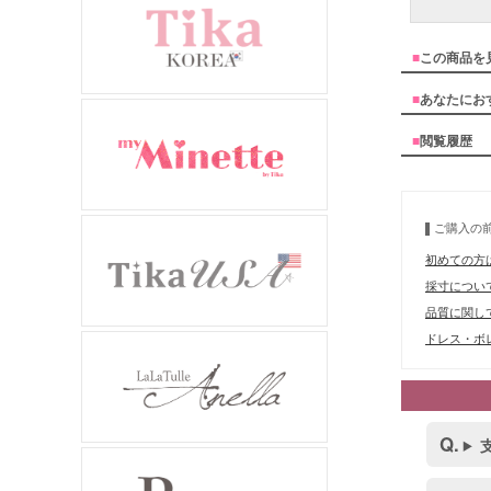
■
この商品を
■
あなたにお
■
閲覧履歴
ご購入の
初めての方
採寸につい
品質に関し
ドレス・ボレ