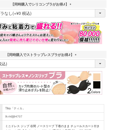
【同時購入でシリコンブラがお得♪】
(
必
須
)
【同時購入でストラップレスブラがお得♪】
(
必
須
)
Tika「ティカ」
tk-mdjj94707
ミニドレス ジップ 谷間 ノースリーブ 下着のまま チュールスカート付き