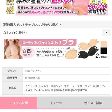
)
【同時購入でストラップレスブラがお得♪】
(
必
須
)
ブランド
Tika「ティカ」
商品番号
tk-mdjj94706
ミニドレス ショルダーリボン バースデー ノースリーブ パール XL ピン
商品名
ク Aライン キャバドレス (黒崎みさ着用) [tk-mdjj94706]
アイテム説明
イメージ
サイズ・詳細