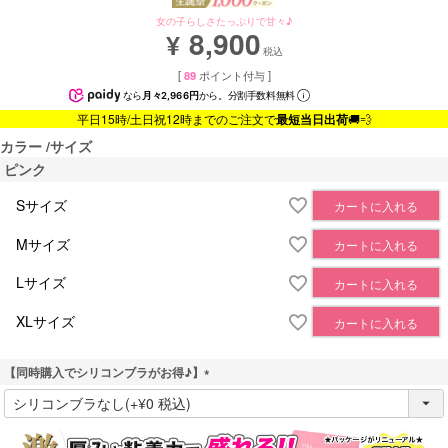
女の子らしさたっぷりで甘々♪
8,900
¥
税込
[
89
ポイント付与 ]
なら
月々2,966円
から。分割手数料無料
平日15時/土日祝12時までのご注文で
最短当日出荷
🚚💨
カラー
サイズ
ピンク
Sサイズ
カートに入れる
Mサイズ
カートに入れる
Lサイズ
カートに入れる
XLサイズ
カートに入れる
【同時購入でシリコンブラがお得♪】
(
必
須