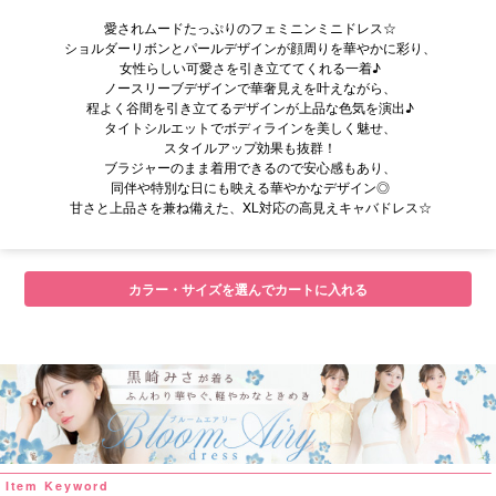
愛されムードたっぷりのフェミニンミニドレス☆
ショルダーリボンとパールデザインが顔周りを華やかに彩り、
女性らしい可愛さを引き立ててくれる一着♪
ノースリーブデザインで華奢見えを叶えながら、
程よく谷間を引き立てるデザインが上品な色気を演出♪
タイトシルエットでボディラインを美しく魅せ、
スタイルアップ効果も抜群！
ブラジャーのまま着用できるので安心感もあり、
同伴や特別な日にも映える華やかなデザイン◎
甘さと上品さを兼ね備えた、XL対応の高見えキャバドレス☆
■サイズ表
カラー・サイズを選んでカートに入れる