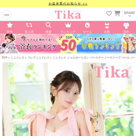
お盆休業のお知らせ >>
BRAND
新作
再入荷
検索
ランキング
セール
水着
浴衣
TOP
ミニドレス
フレアミニドレス
ミニドレス ショルダーリボン バースデー ノースリーブ パール バースデー X