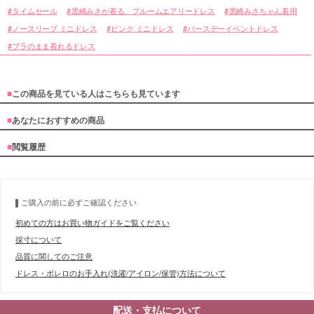
タイムセール
黒崎みさが着る、ブルームエアリードレス
黒崎みさちゃん着用
ノースリーブ ミニドレス
ピンク ミニドレス
バースデーイベントドレス
ブラのまま着れるドレス
■
この商品を見ている人はこちらも見ています
■
あなたにおすすめの商品
■
閲覧履歴
ご購入の前に必ずご確認ください
初めての方はお買い物ガイドをご覧ください
採寸について
品質に関してのご注意
ドレス・ボレロのお手入れ(洗濯/アイロン/保管)方法について
■スペック表
配送・支払について