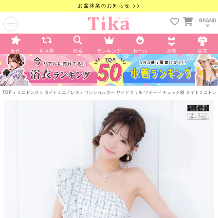
お盆休業のお知らせ >>
BRAND
新作
再入荷
検索
ランキング
セール
水着
浴衣
TOP
ミニドレス
タイトミニドレス
ワンショルダー サイドフリル ツイード チェック柄 タイトミニドレス 