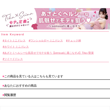
タイトミニドレス
ワンショルダー ミニドレス
チェック柄
ホワイト ミニドレス
あざとくヘルシーな肌見せでモテを狙う【sensualに着こなす♪】Tika×聖菜
ツイードドレス
■
この商品を見ている人はこちらも見ています
■
あなたにおすすめの商品
■
閲覧履歴