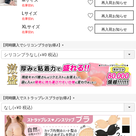
再入荷お知らせ
在庫切れ
Lサイズ
再入荷お知らせ
在庫切れ
XLサイズ
再入荷お知らせ
在庫切れ
【同時購入でシリコンブラがお得♪】
(
必
須
)
【同時購入でストラップレスブラがお得♪】
(
必
須
)