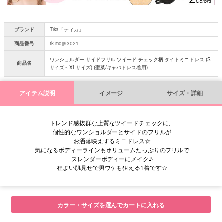
ブランド
Tika「ティカ」
商品番号
tk-mdjj93021
ワンショルダー サイドフリル ツイード チェック柄 タイトミニドレス (S
商品名
サイズ～XLサイズ) (聖菜/キャバドレス着用)
アイテム説明
イメージ
サイズ・詳細
トレンド感抜群な上質なツイードチェックに、
個性的なワンショルダーとサイドのフリルが
お洒落映えするミニドレス☆
気になるボディーラインもボリュームたっぷりのフリルで
スレンダーボディーにメイク♪
程よい肌見せで男ウケも狙える1着です☆
■サイズ表
カラー・サイズを選んでカートに入れる