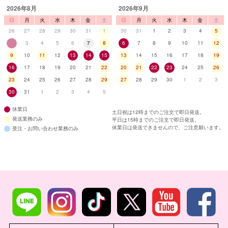
2026年8月
2026年9月
日
月
火
水
木
金
土
日
月
火
水
木
金
土
26
27
28
29
30
31
1
30
31
1
2
3
4
5
2
3
4
5
6
7
8
6
7
8
9
10
11
12
9
10
11
12
13
14
15
13
14
15
16
17
18
19
16
17
18
19
20
21
22
20
21
22
23
24
25
26
23
24
25
26
27
28
29
27
28
29
30
1
2
3
30
31
1
2
3
4
5
休業日
土日祝は12時までのご注文で即日発送。
発送業務のみ
平日は15時までのご注文で即日発送。
休業日は発送できませんので、ご注意願います。
受注・お問い合わせ業務のみ