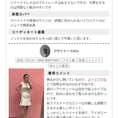
ツイードドレスなのでストレッチはあまりないですが、仕事をする
のは問題なく動きやすいです
体型カバー
マーメイドで身体のラインが、綺麗に見せられるハイウエストのビ
ジューで脚長効果
コーディネート提案
ソックスを合わせたら今っぽい感じで可愛いと思います。
デザイナー CoCo
身長:157cm
B90/W65/H89
ブルベ夏
骨格ストレート
Mサイズ着用
着用コメント
胸元が少し開いているので、
ヌードブラ
な
■スペック表
どで谷間を作るのがおすすめです。
肩のシアーチュールは自分で結ぶタイプな
ので、好みに合わせて着られるのも良かっ
たです。
前ファスナーでセクシーな印象にも調整で
きるのも嬉しいポイント。
しっかりしたツイード生地で、アイボリー
色でも透け感は全くありませんでした。