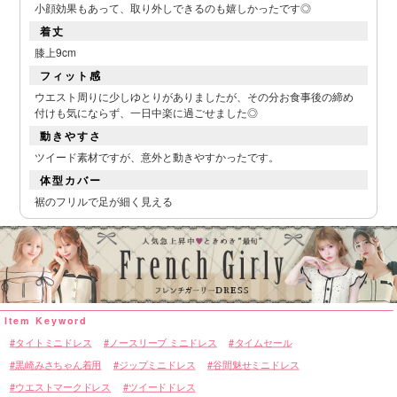
小顔効果もあって、取り外しできるのも嬉しかったです◎
着丈
■カラーバリエーション
膝上9cm
フィット感
ウエスト周りに少しゆとりがありましたが、その分お食事後の締め
付けも気にならず、一日中楽に過ごせました◎
動きやすさ
ツイード素材ですが、意外と動きやすかったです。
体型カバー
裾のフリルで足が細く見える
タイトミニドレス
ノースリーブ ミニドレス
タイムセール
黒崎みさちゃん着用
ジップミニドレス
谷間魅せミニドレス
ウエストマークドレス
ツイードドレス