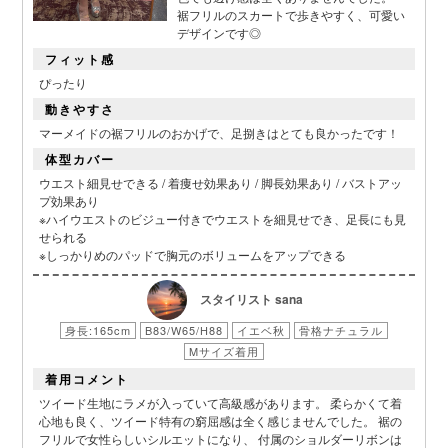
裾フリルのスカートで歩きやすく、可愛い
デザインです◎
フィット感
ぴったり
動きやすさ
マーメイドの裾フリルのおかげで、足捌きはとても良かったです！
体型カバー
ウエスト細見せできる / 着痩せ効果あり / 脚長効果あり / バストアッ
プ効果あり
※ハイウエストのビジュー付きでウエストを細見せでき、足長にも見
せられる
※しっかりめのパッドで胸元のボリュームをアップできる
スタイリスト sana
身長:165cm
B83/W65/H88
イエベ秋
骨格ナチュラル
Mサイズ着用
着用コメント
ツイード生地にラメが入っていて高級感があります。 柔らかくて着
心地も良く、ツイード特有の窮屈感は全く感じませんでした。 裾の
フリルで女性らしいシルエットになり、 付属のショルダーリボンは