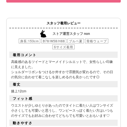
スタッフ着用レビュー
ストア運営スタッフ non
身長:153cm
B78/W58/H88
ブルベ夏
骨格ウェーブ
Sサイズ着用
着用コメント
高級感のあるツイードとマーメイドシルエットで、女性らしい印象
に見えました。
ショルダーリボンをつけるか外すかで雰囲気が変わるので、その日
の気分に合わせて着こなしを楽しめるのも良かったです◎
着丈
膝上12cm
フィット感
ウエストが少しゆとりがあったのでタイトに着たい人はワンサイズ
小さくしても可愛いと思うし、ワンピースっぽく着たい方はいつも
のサイズでもお好みに合わせてどちらでも可愛いとおもいます♡
動きやすさ