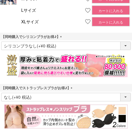
Lサイズ
カートに入れる
XLサイズ
カートに入れる
【同時購入でシリコンブラがお得♪】
(
必
須
)
【同時購入でストラップレスブラがお得♪】
(
必
須
)