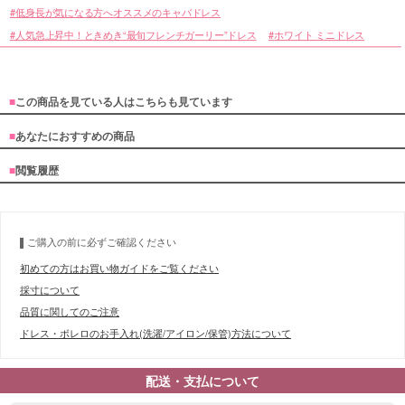
低身長が気になる方へオススメのキャバドレス
人気急上昇中！ときめき“最旬フレンチガーリー”ドレス
ホワイト ミニドレス
■
この商品を見ている人はこちらも見ています
■
あなたにおすすめの商品
■
閲覧履歴
■デティール表
ご購入の前に必ずご確認ください
初めての方はお買い物ガイドをご覧ください
採寸について
品質に関してのご注意
ドレス・ボレロのお手入れ(洗濯/アイロン/保管)方法について
配送・支払について