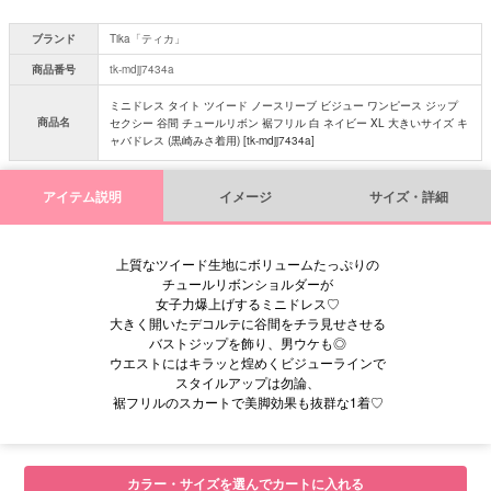
ブランド
Tika「ティカ」
商品番号
tk-mdjj7434a
ミニドレス タイト ツイード ノースリーブ ビジュー ワンピース ジップ
商品名
セクシー 谷間 チュールリボン 裾フリル 白 ネイビー XL 大きいサイズ キ
ャバドレス (黒崎みさ着用) [tk-mdjj7434a]
アイテム説明
イメージ
サイズ・詳細
上質なツイード生地にボリュームたっぷりの
チュールリボンショルダーが
女子力爆上げするミニドレス♡
大きく開いたデコルテに谷間をチラ見せさせる
バストジップを飾り、男ウケも◎
ウエストにはキラッと煌めくビジューラインで
スタイルアップは勿論、
裾フリルのスカートで美脚効果も抜群な1着♡
■サイズ表
カラー・サイズを選んでカートに入れる