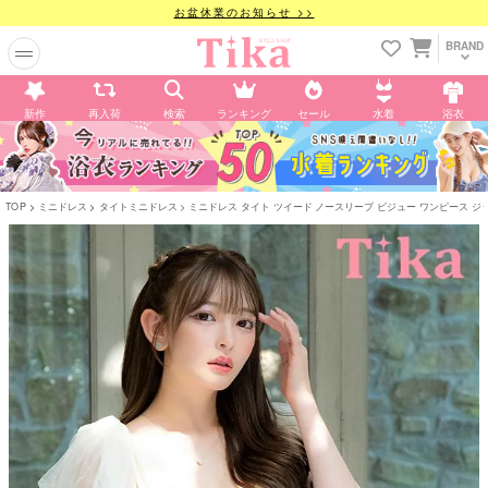
お盆休業のお知らせ >>
BRAND
新作
再入荷
検索
ランキング
セール
水着
浴衣
TOP
ミニドレス
タイトミニドレス
ミニドレス タイト ツイード ノースリーブ ビジュー ワンピース ジップ セ