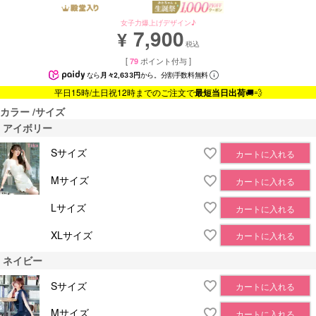
女子力爆上げデザイン♪
7,900
¥
税込
[
79
ポイント付与 ]
なら
月々2,633円
から。分割手数料無料
平日15時/土日祝12時までのご注文で
最短当日出荷
🚚💨
カラー
サイズ
アイボリー
Sサイズ
カートに入れる
Mサイズ
カートに入れる
Lサイズ
カートに入れる
XLサイズ
カートに入れる
ネイビー
Sサイズ
カートに入れる
Mサイズ
カートに入れる