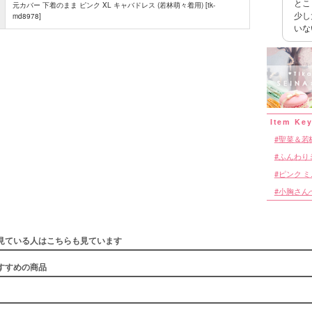
とこ
元カバー 下着のまま ピンク XL キャバドレス (若林萌々着用) [tk-
■スペック
少し
md8978]
いな
聖菜＆若
ふんわり
ピンク 
小胸さん
見ている人はこちらも見ています
すすめの商品