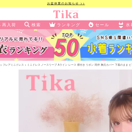
お盆休業のお知らせ >>
再入荷
検索
ランキング
セール
水
フレアミニドレス
ミニドレス ノースリーブ Aライン レース 襟付き リボン 同伴 胸元カバー 下着のまま ピンク X