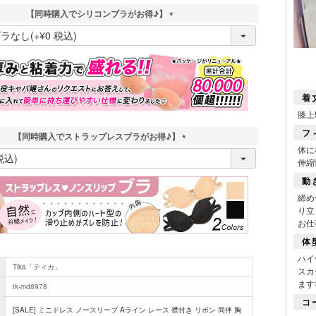
【同時購入でシリコンブラがお得♪】
(
必
須
)
着
膝上
フ
【同時購入でストラップレスブラがお得♪】
体に
(
伸縮
必
須
動
)
締め
り立
お仕
体
ハイ
Tika「ティカ」
スカ
ます
tk-md8978
コ
[SALE] ミニドレス ノースリーブ Aライン レース 襟付き リボン 同伴 胸