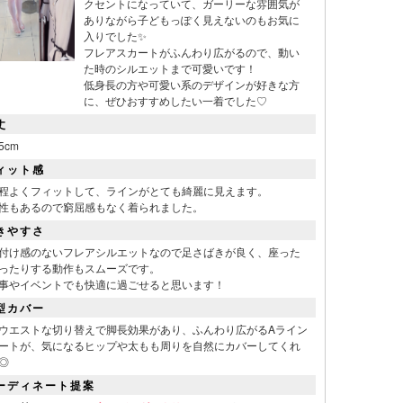
クセントになっていて、ガーリーな雰囲気が
ありながら子どもっぽく見えないのもお気に
入りでした✨
フレアスカートがふんわり広がるので、動い
た時のシルエットまで可愛いです！
低身長の方や可愛い系のデザインが好きな方
に、ぜひおすすめしたい一着でした♡
丈
5cm
ィット感
程よくフィットして、ラインがとても綺麗に見えます。
性もあるので窮屈感もなく着られました。
きやすさ
付け感のないフレアシルエットなので足さばきが良く、座った
ったりする動作もスムーズです。
事やイベントでも快適に過ごせると思います！
型カバー
ウエストな切り替えで脚長効果があり、ふんわり広がるAライン
ートが、気になるヒップや太もも周りを自然にカバーしてくれ
◎
ーディネート提案