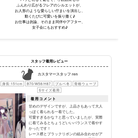
ふんわり広がるフレアのシルエットが、
お人形のような愛らしい佇まいを演出し、
動くたびに可愛いを振り撒く♪
お仕事は勿論、そのまま同伴やアフター、
女子会にもおすすめ♪
スタッフ着用レビュー
カスタマースタッフ ren
身長:151cm
B70/W58/H87
ブルベ冬
骨格ウェーブ
Sサイズ着用
着用コメント
甘めのデザインですが、上品さもあって大人
っぽく着られる一着でした。
可愛すぎるかな？と思っていましたが、実際
に着てみるとちょうどいいバランスで着やす
かったです！
レース襟とブラックリボンの組み合わせがア