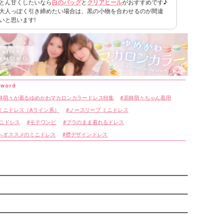
とん甘くしたいなら
白のバッグ
と
クリアヒール
がおすすめです♪
表
大人っぽく引き締めたい場合は、黒の小物を合わせるのが間違
いと思います!
林萌々が着るゆめかわマカロンカラードレス特集
若林萌々ちゃん着用
ミニドレス（Aライン系）
ノースリーブ ミニドレス
ミニドレス
モテワンピ
ブラのまま着れるドレス
へオススメのミニドレス
襟デザインドレス