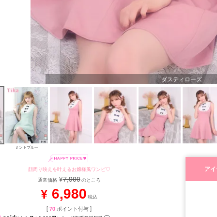
ダスティローズ
ミントブルー
アイ
顔周り映えを叶えるお嬢様風ワンピ♡
7,900
¥
通常価格
のところ
6,980
¥
税込
[
70
ポイント付与 ]