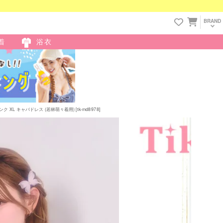
BRAND
着
浴衣
L キャバドレス (若林萌々着用) [tk-md8978]