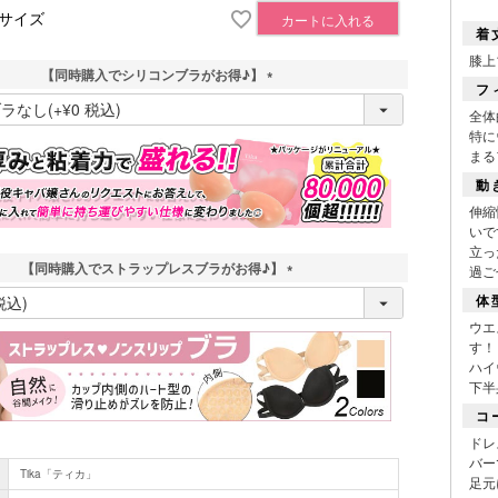
Lサイズ
カートに入れる
着
膝上
【同時購入でシリコンブラがお得♪】
フ
(
全体
必
特に
須
まる
)
動
伸縮
いで
立っ
【同時購入でストラップレスブラがお得♪】
過ご
(
体
必
ウエ
須
す！
)
ハイ
下半
■スペック
コ
ドレ
バー
Tika「ティカ」
足元