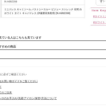
す✨
tk-md82398
ミニドレス キャミソール バストシースルー ビジュー ストレッチ 谷間 白
ホワイト タイト キャバドレス (伊藤愛依海着用) [tk-md82398]
タイトミ
ホワイト
見ている人はこちらも見ています
すすめの商品
前に必ずご確認ください
はお買い物ガイドをご覧ください
て
てのご注意
ロのお手入れ(洗濯/アイロン/保管)方法について