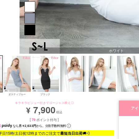
ホワイト
ダスティブルー
ブラック
キラキラビジュー付きでゴージャス映え◎
7,900
¥
アイ
税込
[
79
ポイント付与 ]
なら
月々2,633円
から。分割手数料無料
平日15時/土日祝12時までのご注文で
最短当日出荷
🚚💨