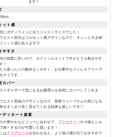
ます！
丈
18cm
ィット感
的にボディラインに沿うジャストサイズでした！
ウエスト部分はコルセット風デザインなので、キュッと引き締
フィット感があります◎
きやすさ
性が抜群に良いので、タイトシルエットですがとても動きやす
す！
たり座ったりの動作もしやすく、お仕事中もストレスフリーで
せそうです。
型カバー
ストギャザーで気になるお腹周りを自然にカバーしてくれま
ウエスト気味のデザインなので、骨格ウェーブさんの気になる
身をすっきり長く見せてくれる効果も嬉しいです♡
表
ーディネート提案
スの華やかなビジューに合わせて、
アクセサリー
や小物もシル
で統一するのが可愛いと思います！
には
クリアヒール
を合わせると、より抜け感が出ておすすめで