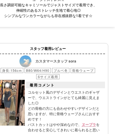
長さ調節可能なキャミソールでジャストサイズで着用でき、
伸縮性のあるストレッチ生地で着心地◎
シンプルなワンカラーながらも存在感抜群な1着です☆
スタッフ着用レビュー
カスタマースタッフ sora
身長:156cm
B80/W64/H90
ブルベ冬
骨格ウェーブ
Sサイズ着用
着用コメント
コルセット風のデザインとウエストのギャザ
ーで、ウエストラインがとても綺麗に見えま
した◎
どの骨格の方にも合わせやすいデザインだと
思いますが、特に骨格ウェーブさんにおすす
めです！
バストカットはやや深めなので、
ヌーブラ
を
合わせると安心してきれいに着られると思い