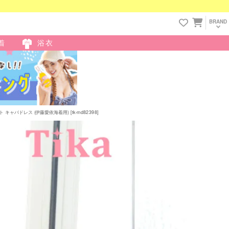
BRAND
着
浴衣
バドレス (伊藤愛依海着用) [tk-md82398]