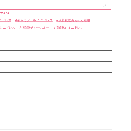
ニドレス
キャミソール ミニドレス
伊藤愛依海ちゃん着用
 ミニドレス
谷間魅せシースルー
谷間魅せミニドレス