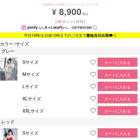
お顔周りも谷間もゴージャスにメイク♪
8,900
¥
税込
[
89
ポイント付与 ]
なら
月々2,966円
から。分割手数料無料
平日15時/土日祝12時までのご注文で
最短当日出荷
🚚💨
カラー
サイズ
グレー
Sサイズ
カートに入れる
Mサイズ
カートに入れる
Lサイズ
カートに入れる
XLサイズ
カートに入れる
XXLサイズ
カートに入れる
レッド
Sサイズ
カートに入れる