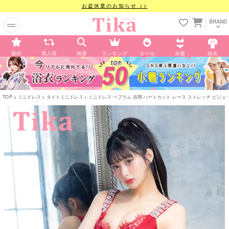
お盆休業のお知らせ >>
BRAND
新作
再入荷
検索
ランキング
セール
水着
浴衣
TOP
ミニドレス
タイトミニドレス
ミニドレス ペプラム 谷間 ハートカット レース ストレッチ ビジュー キャ