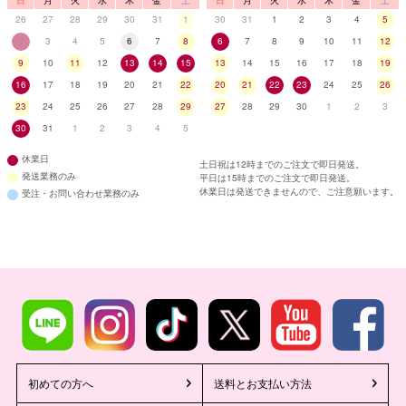
日
月
火
水
木
金
土
日
月
火
水
木
金
土
26
27
28
29
30
31
1
30
31
1
2
3
4
5
2
3
4
5
6
7
8
6
7
8
9
10
11
12
9
10
11
12
13
14
15
13
14
15
16
17
18
19
16
17
18
19
20
21
22
20
21
22
23
24
25
26
23
24
25
26
27
28
29
27
28
29
30
1
2
3
30
31
1
2
3
4
5
休業日
土日祝は12時までのご注文で即日発送。
発送業務のみ
平日は15時までのご注文で即日発送。
休業日は発送できませんので、ご注意願います。
受注・お問い合わせ業務のみ
初めての方へ
送料とお支払い方法