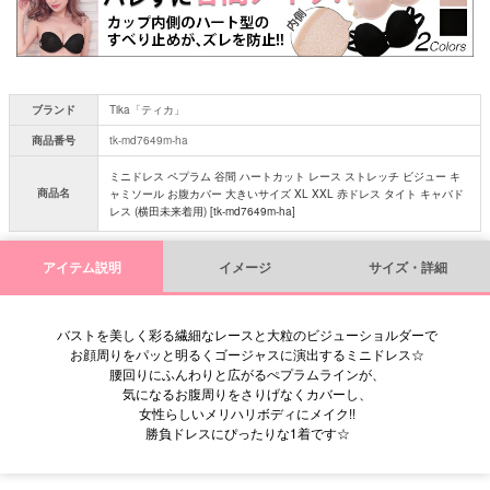
ブランド
Tika「ティカ」
商品番号
tk-md7649m-ha
ミニドレス ペプラム 谷間 ハートカット レース ストレッチ ビジュー キ
商品名
ャミソール お腹カバー 大きいサイズ XL XXL 赤ドレス タイト キャバド
レス (横田未来着用) [tk-md7649m-ha]
アイテム説明
イメージ
サイズ・詳細
バストを美しく彩る繊細なレースと大粒のビジューショルダーで
お顔周りをパッと明るくゴージャスに演出するミニドレス☆
腰回りにふんわりと広がるぺプラムラインが、
気になるお腹周りをさりげなくカバーし、
女性らしいメリハリボディにメイク!!
勝負ドレスにぴったりな1着です☆
■サイズ表