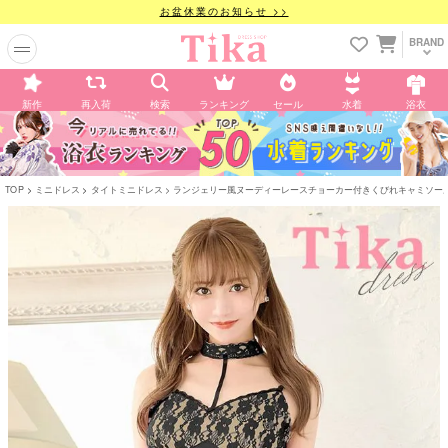
お盆休業のお知らせ >>
BRAND
新作
再入荷
検索
ランキング
セール
水着
浴衣
TOP
ミニドレス
タイトミニドレス
ランジェリー風ヌーディーレースチョーカー付きくびれキャミソールタイ