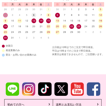
日
月
火
水
木
金
土
日
月
火
水
木
金
土
26
27
28
29
30
31
1
30
31
1
2
3
4
5
2
3
4
5
6
7
8
6
7
8
9
10
11
12
9
10
11
12
13
14
15
13
14
15
16
17
18
19
16
17
18
19
20
21
22
20
21
22
23
24
25
26
23
24
25
26
27
28
29
27
28
29
30
1
2
3
30
31
1
2
3
4
5
休業日
土日祝は12時までのご注文で即日発送。
発送業務のみ
平日は15時までのご注文で即日発送。
休業日は発送できませんので、ご注意願います。
受注・お問い合わせ業務のみ
初めての方へ
送料とお支払い方法