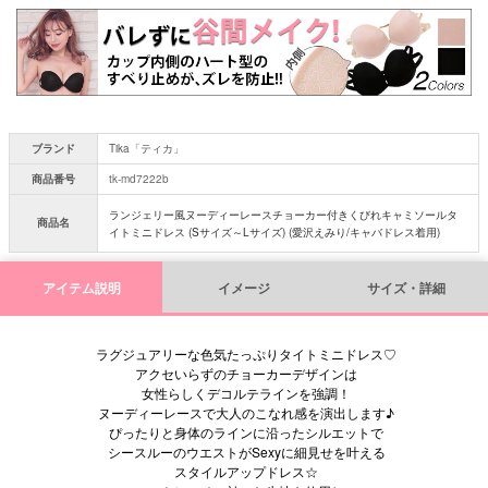
須
)
ブランド
Tika「ティカ」
商品番号
tk-md7222b
ランジェリー風ヌーディーレースチョーカー付きくびれキャミソールタ
商品名
イトミニドレス (Sサイズ～Lサイズ) (愛沢えみり/キャバドレス着用)
アイテム説明
イメージ
サイズ・詳細
ラグジュアリーな色気たっぷりタイトミニドレス♡
アクセいらずのチョーカーデザインは
女性らしくデコルテラインを強調！
ヌーディーレースで大人のこなれ感を演出します♪
ぴったりと身体のラインに沿ったシルエットで
シースルーのウエストがSexyに細見せを叶える
スタイルアップドレス☆