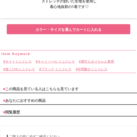
ストレッチの効いた生地を使用し
着心地抜群の1着です♡
■サイズ表
カラー・サイズを選んでカートに入れる
タイトミニドレス
キャミソール ミニドレス
愛沢えみりちゃん着用
鬼くびれミニドレス
ブラック ミニドレス
谷間魅せミニドレス
■
この商品を見ている人はこちらも見ています
■
あなたにおすすめの商品
■
閲覧履歴
ご購入の前に必ずご確認ください