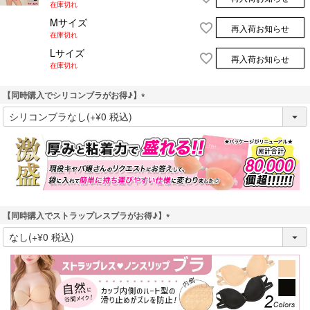
在庫切れ
Mサイズ
再入荷お知らせ
在庫切れ
Lサイズ
再入荷お知らせ
在庫切れ
【同時購入でシリコンブラがお得♪】
(
必
須
)
【同時購入でストラップレスブラがお得♪】
(
必
須
)