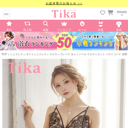
お盆休業のお知らせ >>
BRAND
新作
再入荷
検索
ランキング
セール
水着
浴衣
TOP
ミニドレス
タイトミニドレス
スカラップレース キャミソール ウエストカット バストコード 谷間魅