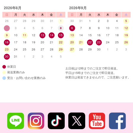
2026年8月
2026年9月
日
月
火
水
木
金
土
日
月
火
水
木
金
土
26
27
28
29
30
31
1
30
31
1
2
3
4
5
2
3
4
5
6
7
8
6
7
8
9
10
11
12
9
10
11
12
13
14
15
13
14
15
16
17
18
19
16
17
18
19
20
21
22
20
21
22
23
24
25
26
23
24
25
26
27
28
29
27
28
29
30
1
2
3
30
31
1
2
3
4
5
休業日
土日祝は12時までのご注文で即日発送。
発送業務のみ
平日は15時までのご注文で即日発送。
休業日は発送できませんので、ご注意願います。
受注・お問い合わせ業務のみ