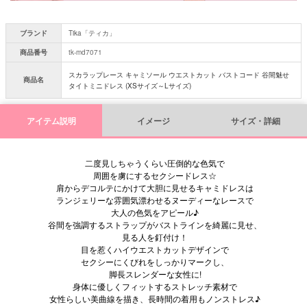
ブランド
Tika「ティカ」
商品番号
tk-md7071
スカラップレース キャミソール ウエストカット バストコード 谷間魅せ
商品名
タイトミニドレス (XSサイズ～Lサイズ)
アイテム説明
イメージ
サイズ・詳細
二度見しちゃうくらい圧倒的な色気で
周囲を虜にするセクシードレス☆
肩からデコルテにかけて大胆に見せるキャミドレスは
ランジェリーな雰囲気漂わせるヌーディーなレースで
大人の色気をアピール♪
谷間を強調するストラップがバストラインを綺麗に見せ、
見る人を釘付け！
目を惹くハイウエストカットデザインで
セクシーにくびれをしっかりマークし、
脚長スレンダーな女性に!
身体に優しくフィットするストレッチ素材で
女性らしい美曲線を描き、長時間の着用もノンストレス♪