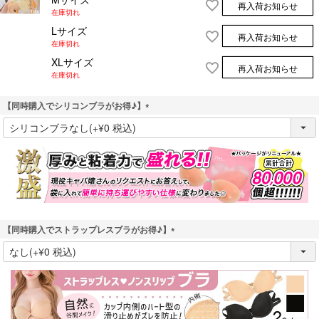
再入荷お知らせ
在庫切れ
Lサイズ
再入荷お知らせ
在庫切れ
XLサイズ
再入荷お知らせ
在庫切れ
【同時購入でシリコンブラがお得♪】
(
必
須
)
【同時購入でストラップレスブラがお得♪】
(
必
須
)