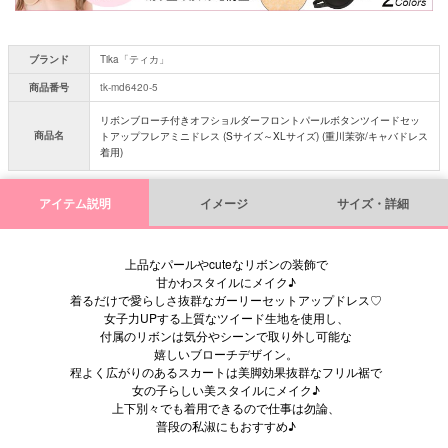
ブランド
Tika「ティカ」
商品番号
tk-md6420-5
リボンブローチ付きオフショルダーフロントパールボタンツイードセッ
商品名
トアップフレアミニドレス (Sサイズ～XLサイズ) (重川茉弥/キャバドレス
着用)
アイテム説明
イメージ
サイズ・詳細
上品なパールやcuteなリボンの装飾で
甘かわスタイルにメイク♪
着るだけで愛らしさ抜群なガーリーセットアップドレス♡
女子力UPする上質なツイード生地を使用し、
付属のリボンは気分やシーンで取り外し可能な
嬉しいブローチデザイン。
程よく広がりのあるスカートは美脚効果抜群なフリル裾で
女の子らしい美スタイルにメイク♪
上下別々でも着用できるので仕事は勿論、
普段の私淑にもおすすめ♪