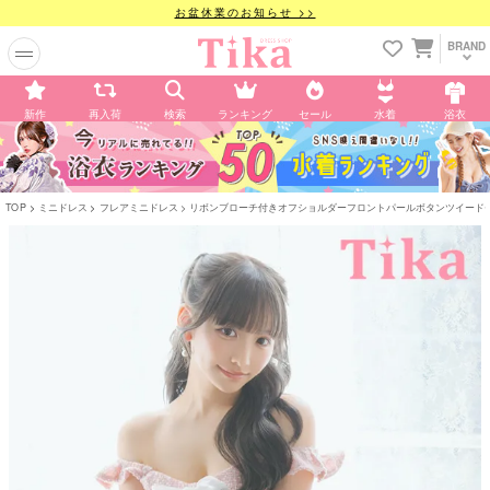
お盆休業のお知らせ >>
BRAND
新作
再入荷
検索
ランキング
セール
水着
浴衣
TOP
ミニドレス
フレアミニドレス
リボンブローチ付きオフショルダーフロントパールボタンツイードセット