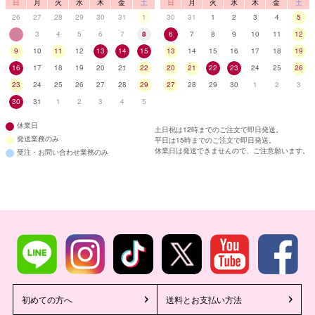
日
月
火
水
木
金
土
日
月
火
水
木
金
土
26
27
28
29
30
31
1
30
31
1
2
3
4
5
2
3
4
5
6
7
8
6
7
8
9
10
11
12
9
10
11
12
13
14
15
13
14
15
16
17
18
19
16
17
18
19
20
21
22
20
21
22
23
24
25
26
23
24
25
26
27
28
29
27
28
29
30
1
2
3
30
31
1
2
3
4
5
休業日
土日祝は12時までのご注文で即日発送。
発送業務のみ
平日は15時までのご注文で即日発送。
休業日は発送できませんので、ご注意願います。
受注・お問い合わせ業務のみ
■ディティール
初めての方へ
送料とお支払い方法