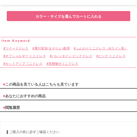
■サイズ表
カラー・サイズを選んでカートに入れる
ツイードドレス
重川茉弥(まやりん)着用
ふんわりミニドレス（Aライン系）
オフショルダー ミニドレス
バレンタイン ピンクドレス
ピンク ミニドレス
セットアップ ミニドレス
美脚魅せミニドレス
■
この商品を見ている人はこちらも見ています
■
あなたにおすすめの商品
■
閲覧履歴
ご購入の前に必ずご確認ください