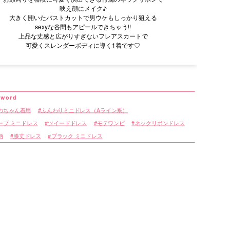
映え顔にメイク♪
大きく開いたバストカットで男ウケもしっかり狙える
sexyな谷間もアピールできちゃう!!
上品な丈感と広がりすぎないフレアスカートで
可愛くスレンダーボディに導く1着です♡
のちゃん着用
ふんわりミニドレス（Aライン系）
ーブ ミニドレス
ツイードドレス
モテワンピ
ネックリボンドレス
柄
膝丈ドレス
ブラック ミニドレス