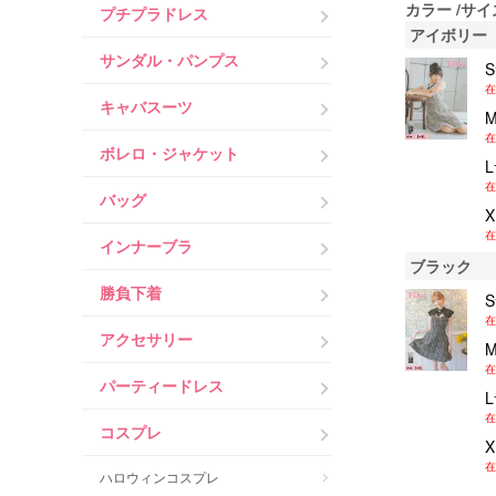
カラー
サイ
プチプラドレス
アイボリー
サンダル・パンプス
在
キャバスーツ
在
ボレロ・ジャケット
在
バッグ
在
インナーブラ
ブラック
勝負下着
在
アクセサリー
在
パーティードレス
在
コスプレ
在
ハロウィンコスプレ