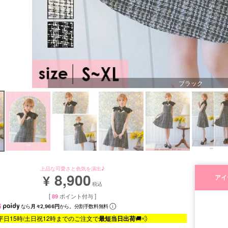
ブラック
上品な可愛さと色気を演出♪
8,900
¥
アイ
税込
[
89
ポイント付与 ]
なら
月々2,966円
から。分割手数料無料
平日15時/土日祝12時までのご注文で
最短当日出荷
🚚💨