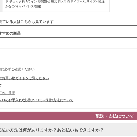
ド チェック柄 Aライン 谷間魅せ 膝丈ドレス (Sサイズ～XLサイズ) (戦慄
かなの/キャバドレス着用)
見ている人はこちらも見ています
すすめの商品
前に必ずご確認ください
はお買い物ガイドをご覧ください
て
■スペック
てのご注意
ロのお手入れ(洗濯/アイロン/保管)方法について
配送・支払について
支払い方法は何がありますか？あと払いもできますか？