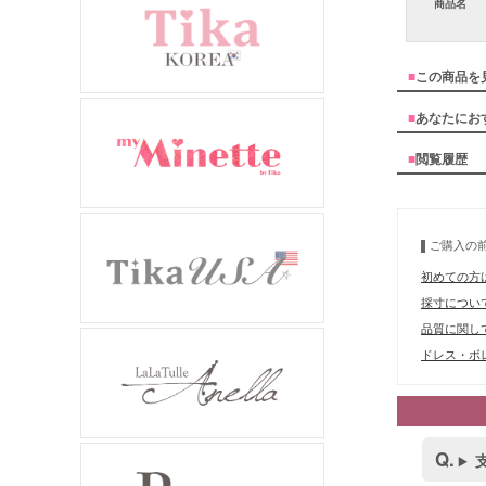
商品名
■
この商品を
■
あなたにお
■
閲覧履歴
ご購入の
初めての方
採寸につい
品質に関し
ドレス・ボレ