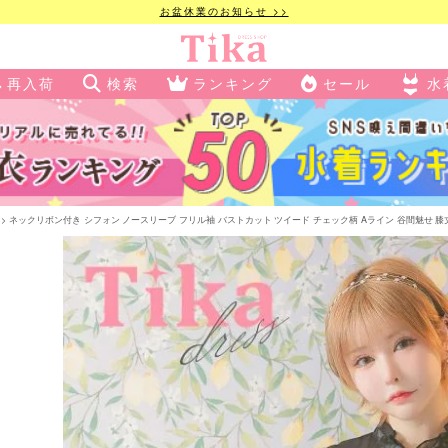
お盆休業のお知らせ >>
再入荷
検索
ランキング
セール
水
ネックリボン付き シフォン ノースリーブ フリル袖 バストカット ツイード チェック柄 Aライン 谷間魅せ 膝丈