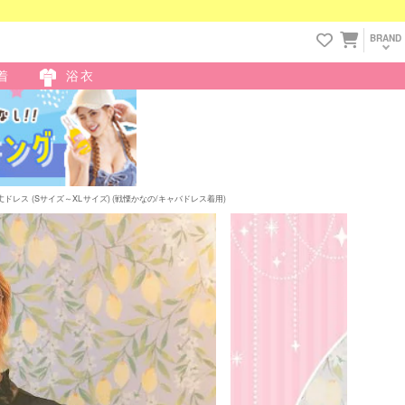
BRAND
着
浴衣
ドレス (Sサイズ～XLサイズ) (戦慄かなの/キャバドレス着用)