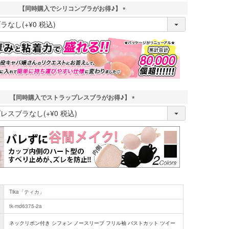
【同時購入でシリコンブラがお得♪】
(
必
須
)
【同時購入でストラップレスブラがお得♪】
(
必
須
)
Tika「ティカ」
tk-md6375-2a
ネックリボン付き シフォン ノースリーブ フリル袖 バストカット ツイー