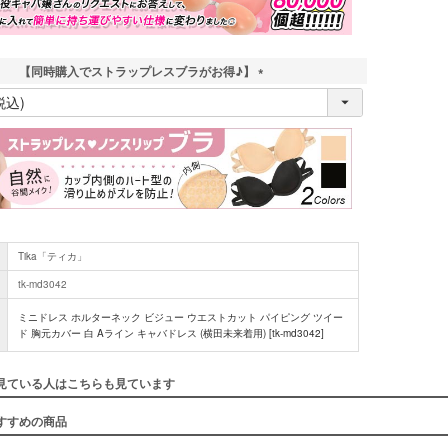
【同時購入でストラップレスブラがお得♪】
(
必
須
)
Tika「ティカ」
tk-md3042
ミニドレス ホルターネック ビジュー ウエストカット パイピング ツイー
ド 胸元カバー 白 Aライン キャバドレス (横田未来着用) [tk-md3042]
見ている人はこちらも見ています
■スペック
すすめの商品