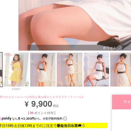
ホワイト
イエロー
華やかさとヘルシーな色気を兼ね備えたキラキラディティール♪
9,900
¥
アイ
税込
[
99
ポイント付与 ]
なら
月々3,300円
から。分割手数料無料
平日15時/土日祝12時までのご注文で
最短当日出荷
🚚💨