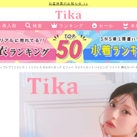
お盆休業のお知らせ >>
再入荷
検索
ランキング
セール
水
フレアミニドレス
ミニドレス ホルターネック ビジュー ウエストカット パイピング ツイード 胸元カバー 白 Aラ