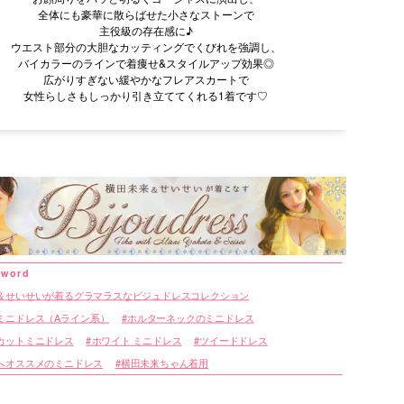
全体にも豪華に散らばせた小さなストーンで
主役級の存在感に♪
ウエスト部分の大胆なカッティングでくびれを強調し、
バイカラーのラインで着痩せ&スタイルアップ効果◎
広がりすぎない緩やかなフレアスカートで
女性らしさもしっかり引き立ててくれる1着です♡
＆せいせいが着るグラマラスなビジュドレスコレクション
ミニドレス（Aライン系）
ホルターネックのミニドレス
カットミニドレス
ホワイト ミニドレス
ツイードドレス
へオススメのミニドレス
横田未来ちゃん着用