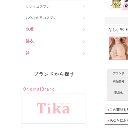
サンタコスプレ
お化けの日コスプレ
水着
浴衣
袴
ブランドから探す
ブランド
商品番号
OriginalBrand
商品名
■
この商品を
■
あなたにお