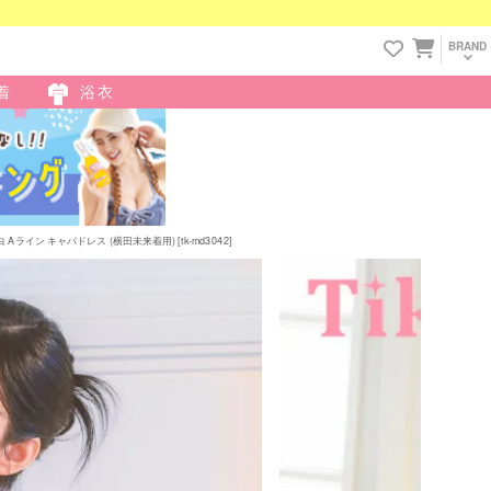
BRAND
着
浴衣
イン キャバドレス (横田未来着用) [tk-md3042]