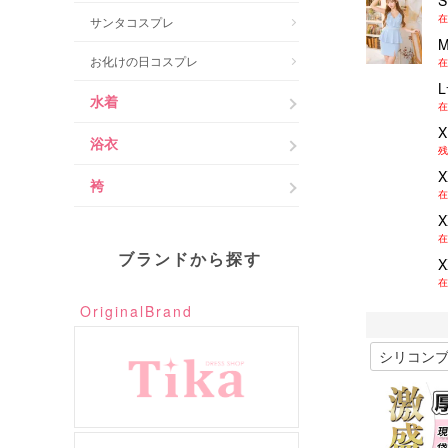
在
サンタコスプレ
お化けの日コスプレ
在
水着
在
浴衣
残
袴
在
在
ブランドから探す
在
OriginalBrand