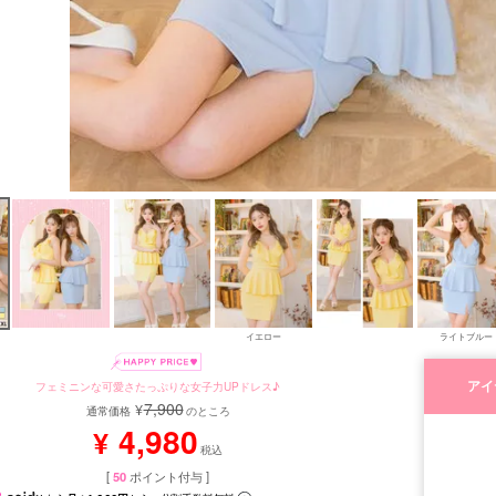
イエロー
ライトブルー
アイ
フェミニンな可愛さたっぷりな女子力UPドレス♪
7,900
¥
通常価格
のところ
4,980
¥
税込
[
50
ポイント付与 ]