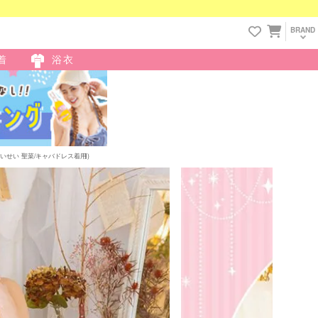
BRAND
着
浴衣
いせい 聖菜/キャバドレス着用)