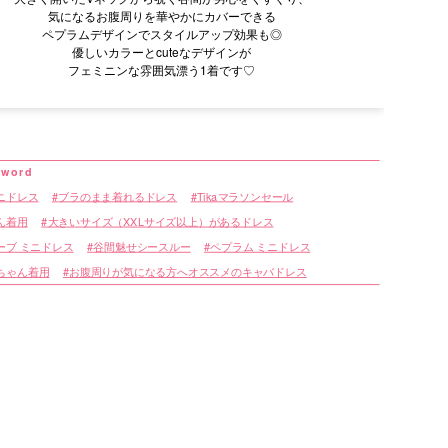
気になるお腹周りを華やかにカバーできる
ペプラムデザインでスタイルアップ効果も◎
優しいカラーとcuteなデザインが
フェミニンな雰囲気漂う1着です♡
ニドレス
ブラのまま着れるドレス
Tikaマラソンセール
ん着用
大きいサイズ（XXLサイズ以上）があるドレス
ーブ ミニドレス
谷間魅せシースルー
ペプラム ミニドレス
ちゃん着用
お腹周りが気になる方へオススメのキャバドレス