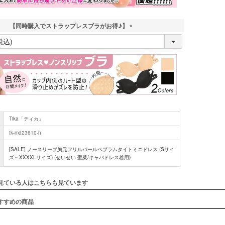
【同時購入でストラップレスブラがお得♪】
(
必
須
)
Tika「ティカ」
tk-md23610-h
[SALE] ノースリーブ胸元フリルパールペプラムタイトミニドレス (Sサイ
ズ～XXXXLサイズ) (せいせい 聖菜/キャバドレス着用)
見ている人はこちらも見ています
すすめの商品