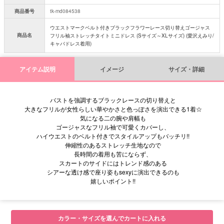
商品番号
tk-md084538
ウエストマークベルト付きブラックフラワーレース切り替えゴージャス
商品名
フリル袖ストレッチタイトミニドレス (Sサイズ～XLサイズ) (愛沢えみり/
キャバドレス着用)
アイテム説明
イメージ
サイズ・詳細
バストを強調するブラックレースの切り替えと
大きなフリルが女性らしい華やかさと色っぽさを演出できる1着☆
気になる二の腕や肩幅も
ゴージャスなフリル袖で可愛くカバーし、
ハイウエストのベルト付きでスタイルアップもバッチリ!!
伸縮性のあるストレッチ生地なので
長時間の着用も苦にならず、
スカートのサイドにはトレンド感のある
シアーな透け感で座り姿もsexyに演出できるのも
嬉しいポイント!!
■サイズ表
カラー・サイズを選んでカートに入れる