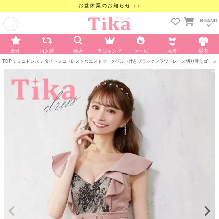
お盆休業のお知らせ >>
BRAND
新作
再入荷
検索
ランキング
セール
水着
浴衣
TOP
ミニドレス
タイトミニドレス
ウエストマークベルト付きブラックフラワーレース切り替えゴージャス