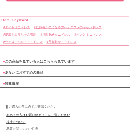
タイトミニドレス
低身長が気になる方へオススメのキャバドレス
愛沢えみりちゃん着用
谷間魅せミニドレス
ピンク ミニドレス
ウエストベルトミニドレス
美脚魅せミニドレス
■
この商品を見ている人はこちらも見ています
■
あなたにおすすめの商品
■
閲覧履歴
ご購入の前に必ずご確認ください
初めての方はお買い物ガイドをご覧ください
採寸について
品質に関してのご注意