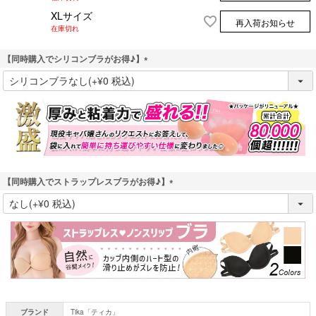
XLサイズ
再入荷お知らせ
在庫切れ
【同時購入でシリコンブラがお得♪】
(
必
須
)
【同時購入でストラップレスブラがお得♪】
(
必
須
)
ブランド
Tika「ティカ」