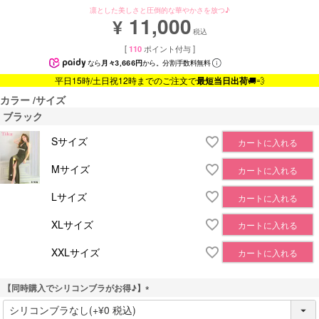
凛とした美しさと圧倒的な華やかさを放つ♪
11,000
¥
税込
[
110
ポイント付与 ]
なら
月々3,666円
から。分割手数料無料
平日15時/土日祝12時までのご注文で
最短当日出荷
🚚💨
カラー
サイズ
ブラック
Sサイズ
カートに入れる
Mサイズ
カートに入れる
Lサイズ
カートに入れる
XLサイズ
カートに入れる
XXLサイズ
カートに入れる
【同時購入でシリコンブラがお得♪】
(
必