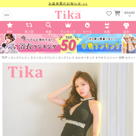
お盆休業のお知らせ >>
BRAND
新作
再入荷
検索
ランキング
セール
水着
浴衣
TOP
ロングドレス
タイトロングドレス
ロングドレス ホルターネック キラキラ ビジュー 谷間 セクシー ウエ