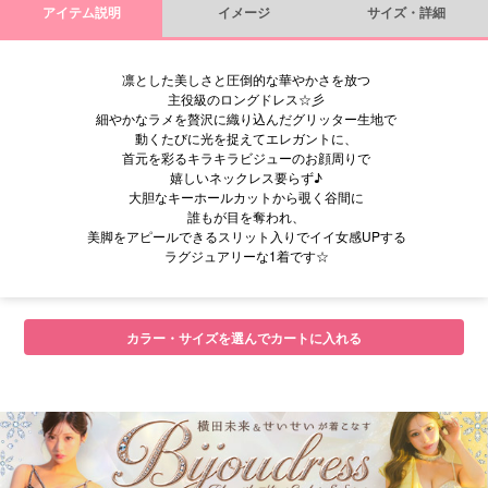
アイテム説明
イメージ
サイズ・詳細
凛とした美しさと圧倒的な華やかさを放つ
主役級のロングドレス☆彡
細やかなラメを贅沢に織り込んだグリッター生地で
動くたびに光を捉えてエレガントに、
首元を彩るキラキラビジューのお顔周りで
嬉しいネックレス要らず♪
大胆なキーホールカットから覗く谷間に
誰もが目を奪われ、
美脚をアピールできるスリット入りでイイ女感UPする
ラグジュアリーな1着です☆
■サイズ表
カラー・サイズを選んでカートに入れる