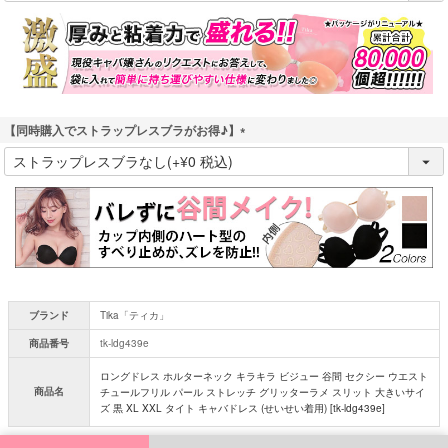
須
)
【同時購入でストラップレスブラがお得♪】
(
必
須
)
ブランド
Tika「ティカ」
商品番号
tk-ldg439e
ロングドレス ホルターネック キラキラ ビジュー 谷間 セクシー ウエスト
商品名
チュールフリル パール ストレッチ グリッターラメ スリット 大きいサイ
ズ 黒 XL XXL タイト キャバドレス (せいせい着用) [tk-ldg439e]