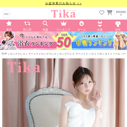
お盆休業のお知らせ >>
BRAND
新作
再入荷
検索
ランキング
セール
水着
浴衣
TOP
ロングドレス
マーメイドロングドレス
ロングドレス マーメイド バストリボン キャミソール バースデー 