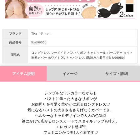
ブランド
Tika「ティカ」
商品番号
tk-ld9605b
ロングドレス マーメイド バストリボン キャミソール バースデー タイト
商品名
胸元カバー ホワイト XL キャバドレス (黒崎みさ着用) [tk-ld9605b]
アイテム説明
イメージ
サイズ・詳細
シンプルなワンカラーながらも
バストに飾った大きなリボンが
お顔周りを可愛く華やかに彩るロングドレス♡
気になるバストの大きさもさりげなくカバーでき、
ヘルシーなキャミデザインで大人の色気◎
裾にかけて広がるロンスカートでスタイルアップも叶え、
エレガント感UP!!
フェミニンかつ美しい1着です♡