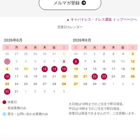
メルマガ登録
▲ キャバドレス・ドレス通販 トップページへ
営業日カレンダー
2026年8月
2026年9月
日
月
火
水
木
金
土
日
月
火
水
木
金
土
26
27
28
29
30
31
1
30
31
1
2
3
4
5
2
3
4
5
6
7
8
6
7
8
9
10
11
12
9
10
11
12
13
14
15
13
14
15
16
17
18
19
16
17
18
19
20
21
22
20
21
22
23
24
25
26
23
24
25
26
27
28
29
27
28
29
30
1
2
3
30
31
1
2
3
4
5
休業日
土日祝は12時までのご注文で即日発送。
発送業務のみ
平日は15時までのご注文で即日発送。
休業日は発送できませんので、ご注意願います。
受注・お問い合わせ業務のみ