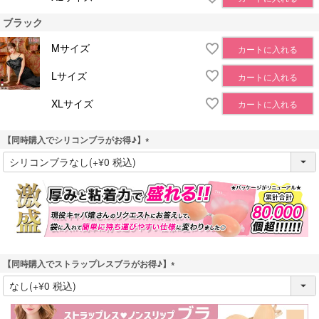
ブラック
Mサイズ
カートに入れる
Lサイズ
カートに入れる
XLサイズ
カートに入れる
【同時購入でシリコンブラがお得♪】
(
必
須
)
【同時購入でストラップレスブラがお得♪】
(
必
須
)