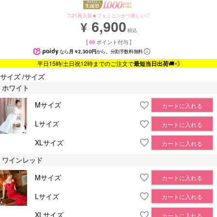
7/21再入荷★フェミニンかつ美しい♡
6,900
¥
税込
[
69
ポイント付与 ]
なら
月々2,300円
から。分割手数料無料
平日15時/土日祝12時までのご注文で
最短当日出荷
🚚💨
サイズ
サイズ
ホワイト
Mサイズ
カートに入れる
Lサイズ
カートに入れる
XLサイズ
カートに入れる
ワインレッド
Mサイズ
カートに入れる
Lサイズ
カートに入れる
XLサイズ
カートに入れる