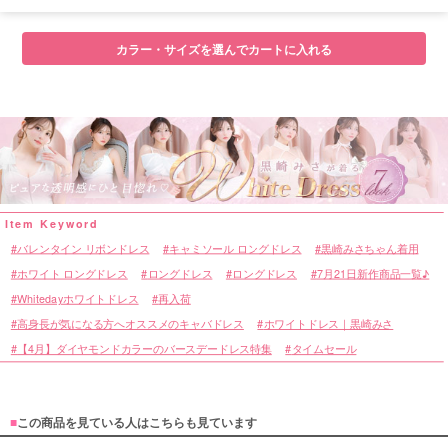
■サイズ表
カラー・サイズを選んでカートに入れる
バレンタイン リボンドレス
キャミソール ロングドレス
黒崎みさちゃん着用
ホワイト ロングドレス
ロングドレス
ロングドレス
7月21日新作商品一覧♪
Whitedayホワイトドレス
再入荷
高身長が気になる方へオススメのキャバドレス
ホワイトドレス｜黒崎みさ
【4月】ダイヤモンドカラーのバースデードレス特集
タイムセール
■
この商品を見ている人はこちらも見ています