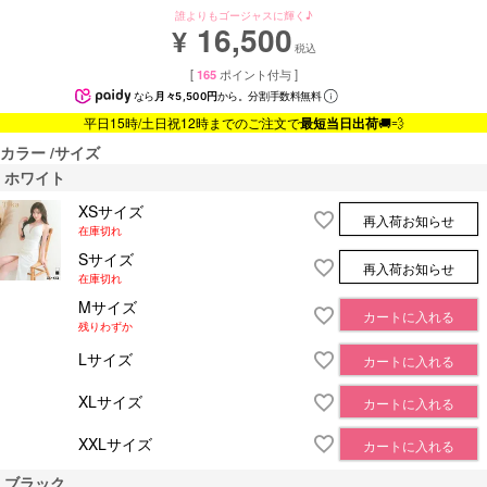
誰よりもゴージャスに輝く♪
16,500
¥
税込
[
165
ポイント付与 ]
なら
月々5,500円
から。分割手数料無料
平日15時/土日祝12時までのご注文で
最短当日出荷
🚚💨
カラー
サイズ
ホワイト
XSサイズ
再入荷お知らせ
在庫切れ
Sサイズ
再入荷お知らせ
在庫切れ
Mサイズ
カートに入れる
残りわずか
Lサイズ
カートに入れる
XLサイズ
カートに入れる
XXLサイズ
カートに入れる
ブラック