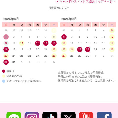
▲ キャバドレス・ドレス通販 トップページへ
営業日カレンダー
2026年8月
2026年9月
日
月
火
水
木
金
土
日
月
火
水
木
金
土
26
27
28
29
30
31
1
30
31
1
2
3
4
5
2
3
4
5
6
7
8
6
7
8
9
10
11
12
9
10
11
12
13
14
15
13
14
15
16
17
18
19
16
17
18
19
20
21
22
20
21
22
23
24
25
26
23
24
25
26
27
28
29
27
28
29
30
1
2
3
30
31
1
2
3
4
5
休業日
土日祝は12時までのご注文で即日発送。
発送業務のみ
平日は15時までのご注文で即日発送。
休業日は発送できませんので、ご注意願います。
受注・お問い合わせ業務のみ