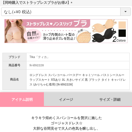
【同時購入でストラップレスブラがお得♪】
(
必
須
)
ブランド
Tika「ティカ」
商品番号
tk-ld92228
ロングドレス スパンコール バースデー キャミソール バストシースルー
商品名
ラップスカート XSあり 3L 大きいサイズ 黒 ブラック タイト キャバドレ
ス (みりちゃむ着用) [tk-ld92228]
アイテム説明
イメージ
サイズ・詳細
キラキラ煌めくスパンコールを贅沢に施した
ゴージャスドレス☆
大胆な谷間見せで大人の色気を醸し出し、