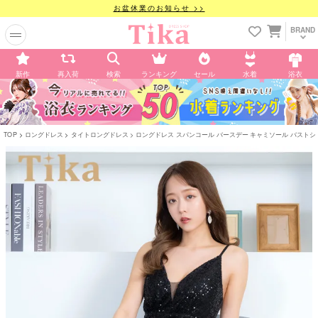
お盆休業のお知らせ >>
BRAND
新作
再入荷
検索
ランキング
セール
水着
浴衣
TOP
ロングドレス
タイトロングドレス
ロングドレス スパンコール バースデー キャミソール バストシースルー