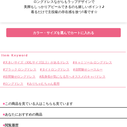
ロングドレスながらもラップデザインで
美脚もしっかりアピールできるのも嬉しいポイント♪
着るだけで主役級の存在感を放つ1着です☆
■サイズ表
カラー・サイズを選んでカートに入れる
大きいサイズ（XXLサイズ以上）があるドレス
キャミソール ロングドレス
ブラック ロングドレス
タイトロングドレス
谷間魅せシースルー
谷間魅せロングドレス
高身長が気になる方へオススメのキャバドレス
ロングドレス
みりちゃむちゃん着用
■
この商品を見ている人はこちらも見ています
■
あなたにおすすめの商品
■
閲覧履歴