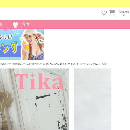
BRAND
着
浴衣
伴 お腹カバー 二の腕カバー 白 黒 XL XXL 大きいサイズ キャバドレス (ゆんころ着用) [tk-ld2237]