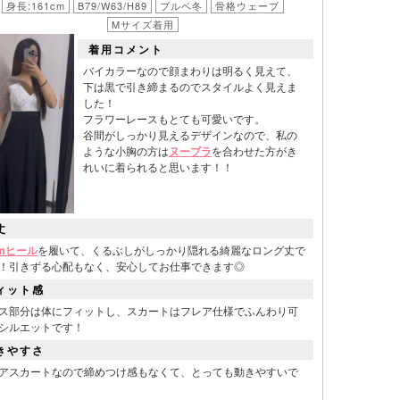
身長:161cm
B79/W63/H89
ブルベ冬
骨格ウェーブ
Mサイズ着用
着用コメント
バイカラーなので顔まわりは明るく見えて、
下は黒で引き締まるのでスタイルよく見えま
した！
フラワーレースもとても可愛いです。
谷間がしっかり見えるデザインなので、私の
ような小胸の方は
ヌーブラ
を合わせた方がき
れいに着られると思います！！
丈
cmヒール
を履いて、くるぶしがしっかり隠れる綺麗なロング丈で
！引きずる心配もなく、安心してお仕事できます◎
ィット感
ス部分は体にフィットし、スカートはフレア仕様でふんわり可
シルエットです！
リエーション
きやすさ
アスカートなので締めつけ感もなくて、とっても動きやすいで