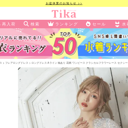
お盆休業のお知らせ >>
再入荷
検索
ランキング
セール
水
ス
フレアロングドレス
ロングドレス Aライン 袖あり 花柄 ワンピース クラシカルフラワーレース セクシー 谷間 同