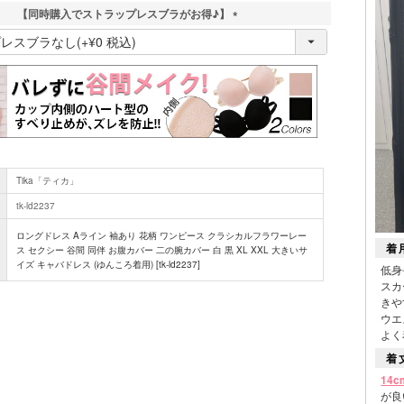
【同時購入でストラップレスブラがお得♪】
(
必
須
)
Tika「ティカ」
tk-ld2237
ロングドレス Aライン 袖あり 花柄 ワンピース クラシカルフラワーレー
着
ス セクシー 谷間 同伴 お腹カバー 二の腕カバー 白 黒 XL XXL 大きいサ
イズ キャバドレス (ゆんころ着用) [tk-ld2237]
低身
スカ
きや
ウエ
よく
着
14
が良