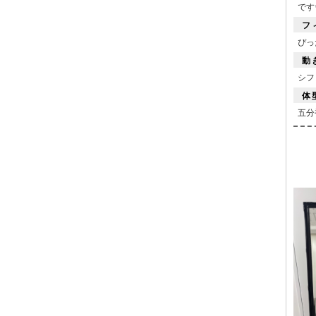
です
フ
ぴっ
動
シフ
体
五分