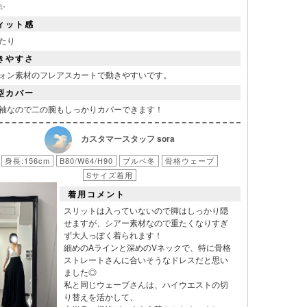
✨
ィット感
たり
きやすさ
ォン素材のフレアスカートで動きやすいです。
型カバー
袖なので二の腕もしっかりカバーできます！
カスタマースタッフ sora
身長:156cm
B80/W64/H90
ブルベ冬
骨格ウェーブ
Sサイズ着用
着用コメント
スリットは入っていないので脚はしっかり隠
せますが、シアー素材なので重たくなりすぎ
ず大人っぽく着られます！
細めのAラインと深めのVネックで、特に骨格
ストレートさんに合いそうなドレスだと思い
ました◎
私と同じウェーブさんは、ハイウエストの切
り替えを活かして、