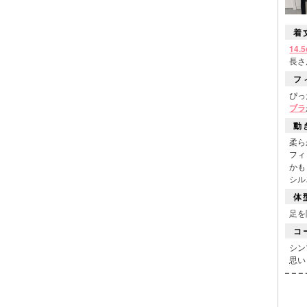
着
14
長さ
■スペック
フ
ぴっ
ブラ
動
柔ら
フィ
かも
シル
体
足を
コ
シン
思い