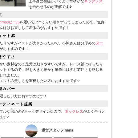
上半身に視線がいくよう華やかな
ネックレス
を合わせるのが正解です♪
丈
.5cmのヒール
を履いて3cmくらい引きずってしまったので、低身
んははお直しして着るのがおすすめです！
表
ィット感
たりですがバストが大きかったので、小胸さんは分厚めの
ヌー
がおすすめです！
きやすさ
かい素材なので足元は動きやすいですが、レース袖はぴったり
ットするので、腕を大きく動かす動作には少し窮屈さを感じる
しれません。
エットの美しさを重視したい方におすすめです✨
型カバー
隠したい方におすすめです！
ーディネート提案
プルな深めのVネックデザインなので、
ネックレス
がよく合うと
ます♪
運営スタッフ hana