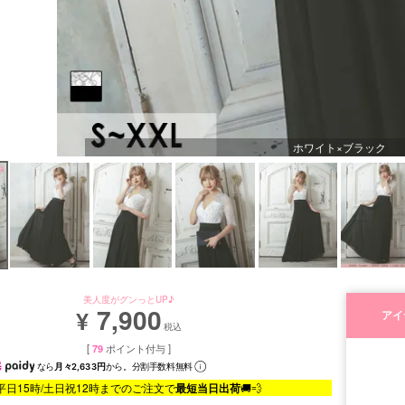
ホワイト×ブラック
美人度がグンっとUP♪
7,900
¥
アイ
税込
[
79
ポイント付与 ]
なら
月々2,633円
から。分割手数料無料
平日15時/土日祝12時までのご注文で
最短当日出荷
🚚💨