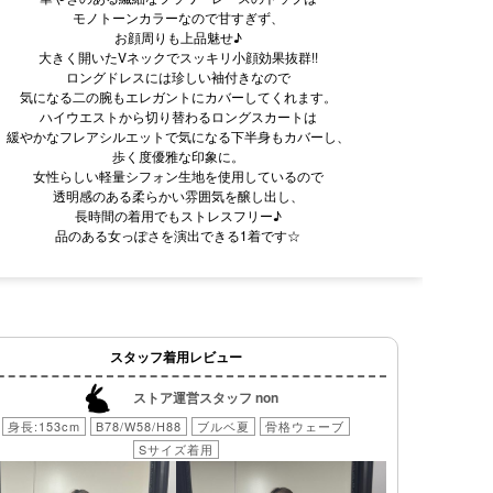
モノトーンカラーなので甘すぎず、
お顔周りも上品魅せ♪
大きく開いたVネックでスッキリ小顔効果抜群!!
ロングドレスには珍しい袖付きなので
気になる二の腕もエレガントにカバーしてくれます。
ハイウエストから切り替わるロングスカートは
緩やかなフレアシルエットで気になる下半身もカバーし、
歩く度優雅な印象に。
女性らしい軽量シフォン生地を使用しているので
透明感のある柔らかい雰囲気を醸し出し、
長時間の着用でもストレスフリー♪
品のある女っぽさを演出できる1着です☆
スタッフ着用レビュー
ストア運営スタッフ non
身長:153cm
B78/W58/H88
ブルベ夏
骨格ウェーブ
Sサイズ着用