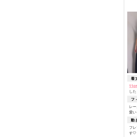
着
11
した
フ
レー
愛い
■カラーバ
動
フレ
す🤍