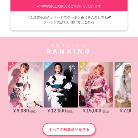
※5,000円以上の購入でご利用いただけます
「ご注文手続き」ページでクーポン番号を入力してね💕
クーポンの詳しい使い方は
こちら
人気ランキング
R
A
N
K
I
N
G
9,980
12,000
15,000
7,900
¥
¥
¥
¥
(税込)
(税込)
(税込)
(
すべての対象商品を見る