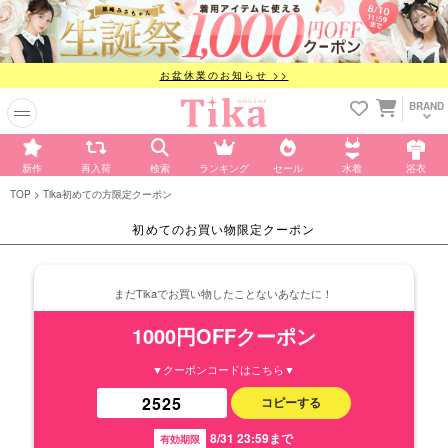
お盆休業のお知らせ >>
BRAND
新作
再入荷
検索
ランキング
セール
水着
浴衣
TOP
Tika初めての方限定クーポン
初めてのお買い物限定クーポン
まだTikaでお買い物したことないあなたに！
1000円OFFクーポン
▼クーポンコードはこちら▼
コピーする
8/31 23:59まで