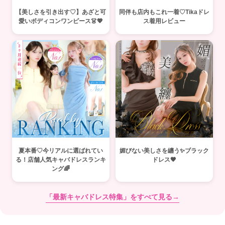
【美しさを引き出す♡】あざと可
同伴も店内もこれ一着♡Tikaドレ
愛いボディコンワンピース👗💖
ス着用レビュー
夏本番♡今リアルに選ばれてい
媚びない美しさを纏う✨ブラック
る！店舗人気キャバドレスランキ
ドレス🖤
ング🌈
「最新キャバドレス特集」をすべて見る→