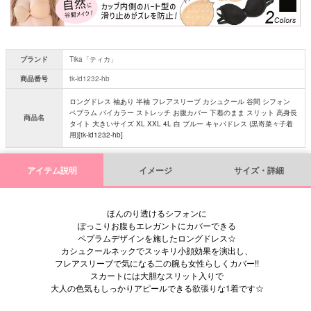
ブランド
Tika「ティカ」
商品番号
tk-ld1232-hb
ロングドレス 袖あり 半袖 フレアスリーブ カシュクール 谷間 シフォン
ペプラム バイカラー ストレッチ お腹カバー 下着のまま スリット 高身長
商品名
タイト 大きいサイズ XL XXL 4L 白 ブルー キャバドレス (黒嵜菜々子着
用)[tk-ld1232-hb]
アイテム説明
イメージ
サイズ・詳細
ほんのり透けるシフォンに
ぽっこりお腹もエレガントにカバーできる
ペプラムデザインを施したロングドレス☆
カシュクールネックでスッキリ小顔効果を演出し、
フレアスリーブで気になる二の腕も女性らしくカバー!!
スカートには大胆なスリット入りで
大人の色気もしっかりアピールできる欲張りな1着です☆
■サイズ/スペック