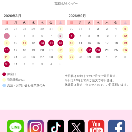
営業日カレンダー
■ディティール
2026年8月
2026年9月
日
月
火
水
木
金
土
日
月
火
水
木
金
土
26
27
28
29
30
31
1
30
31
1
2
3
4
5
2
3
4
5
6
7
8
6
7
8
9
10
11
12
9
10
11
12
13
14
15
13
14
15
16
17
18
19
16
17
18
19
20
21
22
20
21
22
23
24
25
26
23
24
25
26
27
28
29
27
28
29
30
1
2
3
30
31
1
2
3
4
5
休業日
土日祝は12時までのご注文で即日発送。
発送業務のみ
平日は15時までのご注文で即日発送。
休業日は発送できませんので、ご注意願います。
受注・お問い合わせ業務のみ