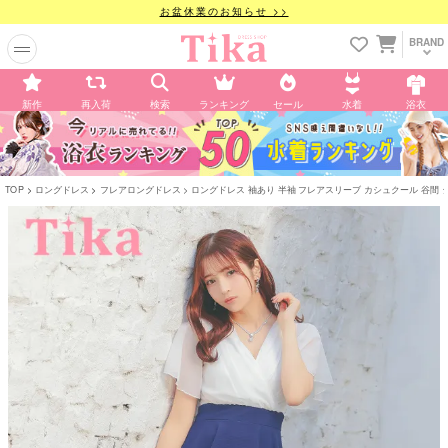
お盆休業のお知らせ >>
BRAND
新作
再入荷
検索
ランキング
セール
水着
浴衣
TOP
ロングドレス
フレアロングドレス
ロングドレス 袖あり 半袖 フレアスリーブ カシュクール 谷間 シフォ