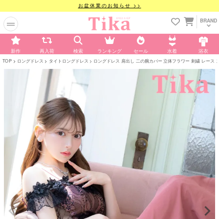
お盆休業のお知らせ >>
BRAND
新作
再入荷
検索
ランキング
セール
水着
浴衣
TOP
ロングドレス
タイトロングドレス
ロングドレス 肩出し 二の腕カバー 立体フラワー 刺繍 レース ストレッ