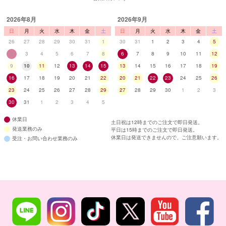
2026年8月
2026年9月
日
月
火
水
木
金
土
日
月
火
水
木
金
土
26
27
28
29
30
31
1
30
31
1
2
3
4
5
2
3
4
5
6
7
8
6
7
8
9
10
11
12
9
10
11
12
13
14
15
13
14
15
16
17
18
19
16
17
18
19
20
21
22
20
21
22
23
24
25
26
23
24
25
26
27
28
29
27
28
29
30
1
2
3
30
31
1
2
3
4
5
休業日
土日祝は12時までのご注文で即日発送。
発送業務のみ
平日は15時までのご注文で即日発送。
休業日は発送できませんので、ご注意願います。
受注・お問い合わせ業務のみ