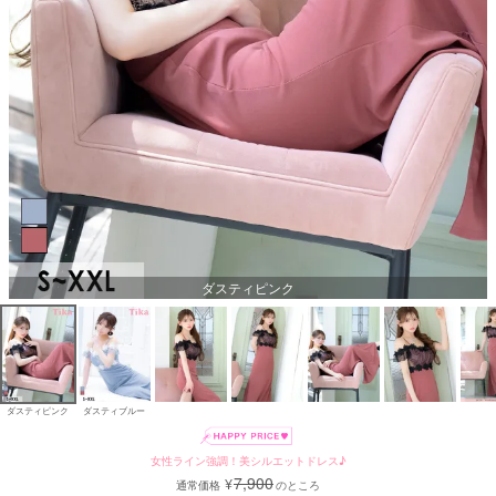
ダスティピンク
ダスティピンク
ダスティブルー
女性ライン強調！美シルエットドレス♪
7,900
¥
通常価格
のところ