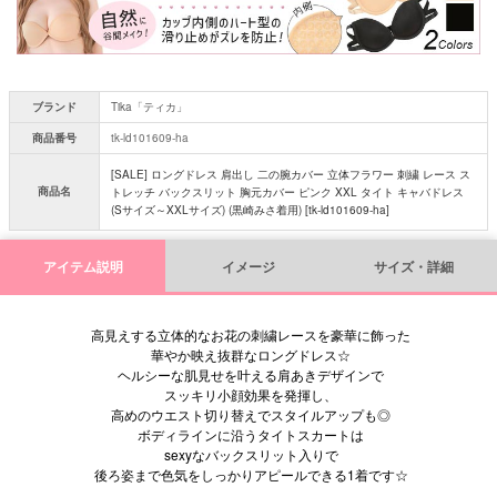
ブランド
Tika「ティカ」
商品番号
tk-ld101609-ha
[SALE] ロングドレス 肩出し 二の腕カバー 立体フラワー 刺繍 レース ス
商品名
トレッチ バックスリット 胸元カバー ピンク XXL タイト キャバドレス
(Sサイズ～XXLサイズ) (黒崎みさ着用) [tk-ld101609-ha]
アイテム説明
イメージ
サイズ・詳細
高見えする立体的なお花の刺繍レースを豪華に飾った
華やか映え抜群なロングドレス☆
ヘルシーな肌見せを叶える肩あきデザインで
スッキリ小顔効果を発揮し、
高めのウエスト切り替えでスタイルアップも◎
ボディラインに沿うタイトスカートは
sexyなバックスリット入りで
後ろ姿まで色気をしっかりアピールできる1着です☆