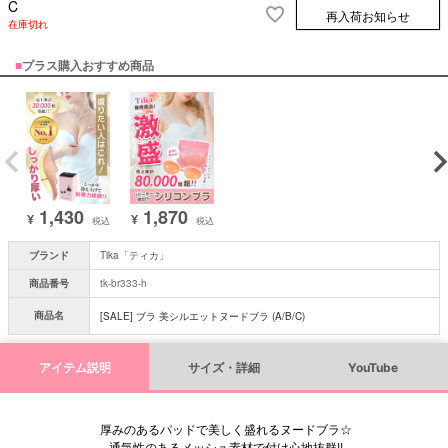
C
再入荷お知らせ
在庫切れ
■
プラス購入おすすめ商品
1,430
1,870
¥
¥
税込
税込
ブランド
Tika「ティカ」
商品番号
tk-br333-h
商品名
[SALE] ブラ 美シルエットヌードブラ (A/B/C)
アイテム説明
サイズ・詳細
YouTube
厚みのあるパッドで美しく盛れるヌードブラ☆
通気性のあるメッシュ素材で付け心地抜群!!