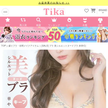
お盆休業のお知らせ >>
BRAND
新作
再入荷
検索
ランキング
セール
水着
浴衣
TOP
盛りブラ・谷間メイクアイテム
[SALE] ブラ 美シルエットヌードブラ (A/B/C)