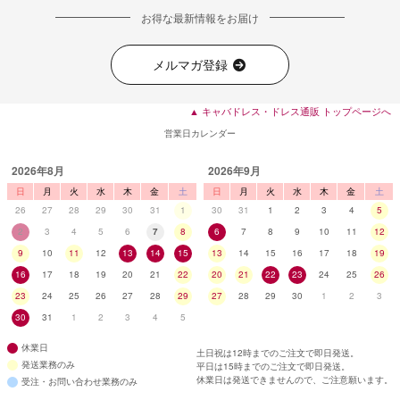
お得な最新情報をお届け
メルマガ登録
▲ キャバドレス・ドレス通販 トップページへ
営業日カレンダー
2026年8月
2026年9月
日
月
火
水
木
金
土
日
月
火
水
木
金
土
26
27
28
29
30
31
1
30
31
1
2
3
4
5
2
3
4
5
6
7
8
6
7
8
9
10
11
12
9
10
11
12
13
14
15
13
14
15
16
17
18
19
16
17
18
19
20
21
22
20
21
22
23
24
25
26
23
24
25
26
27
28
29
27
28
29
30
1
2
3
30
31
1
2
3
4
5
休業日
土日祝は12時までのご注文で即日発送。
発送業務のみ
平日は15時までのご注文で即日発送。
休業日は発送できませんので、ご注意願います。
受注・お問い合わせ業務のみ