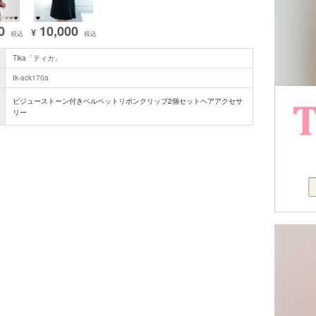
0
10,000
¥
税込
税込
Tika「ティカ」
tk-ack170a
ビジューストーン付きベルベットリボンクリップ2個セットヘアアクセサ
リー
■注意事項