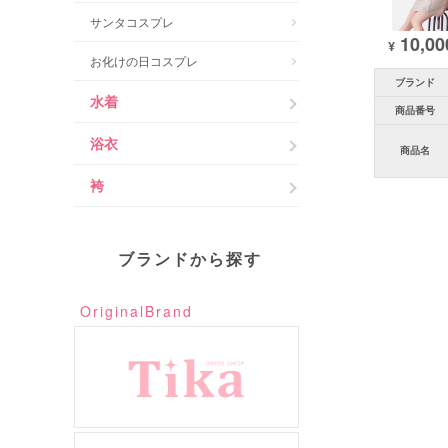
サンタコスプレ
10,00
¥
お化けの日コスプレ
ブランド
水着
商品番号
浴衣
商品名
袴
ブランドから探す
OriginalBrand