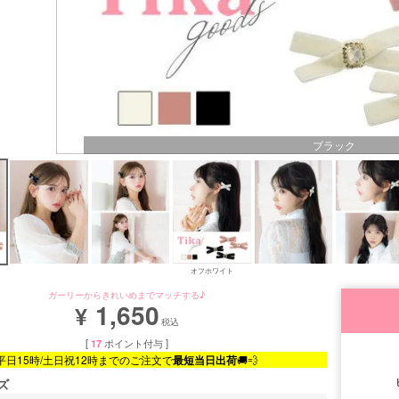
ブラック
オフホワイト
ガーリーからきれいめまでマッチする♪
1,650
¥
税込
[
17
ポイント付与 ]
平日15時/土日祝12時までのご注文で
最短当日出荷
🚚💨
ズ