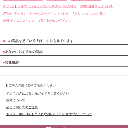
【10月】トルマリンカラーのバースデードレス特集
谷間魅せロングドレス
Tika「ティカ」
バースデーイベントドレス
みりちゃむちゃん着用
Aラインロングドレス
背中魅せロングドレス
■
この商品を見ている人はこちらも見ています
■
あなたにおすすめの商品
■
閲覧履歴
ご購入の前に必ずご確認ください
初めての方はお買い物ガイドをご覧ください
採寸について
品質に関してのご注意
ドレス・ボレロのお手入れ(洗濯/アイロン/保管)方法について