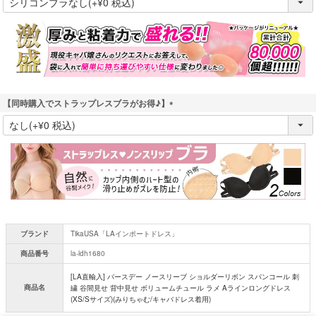
必
須
)
【同時購入でストラップレスブラがお得♪】
(
必
須
)
ブランド
TikaUSA「LAインポートドレス」
商品番号
la-ldh1680
[LA直輸入] バースデー ノースリーブ ショルダーリボン スパンコール 刺
商品名
繍 谷間見せ 背中見せ ボリュームチュール ラメ Aラインロングドレス
(XS/Sサイズ)(みりちゃむ/キャバドレス着用)