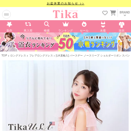
お盆休業のお知らせ >>
BRAND
新作
再入荷
検索
ランキング
セール
水着
浴衣
TOP
ロングドレス
フレアロングドレス
[LA直輸入] バースデー ノースリーブ ショルダーリボン スパン