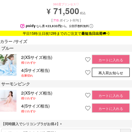
360度プリンセス♡
71,500
¥
税込
[
715
ポイント付与 ]
なら
月々23,833円
から。分割手数料無料
平日15時/土日祝12時までのご注文で
最短当日出荷
🚚💨
カラー
サイズ
ブルー
2(XSサイズ相当)
カートに入れる
残りわずか
4(Sサイズ相当)
再入荷お知らせ
在庫切れ
サーモンピンク
2(XSサイズ相当)
カートに入れる
残りわずか
4(Sサイズ相当)
カートに入れる
残りわずか
【同時購入でシリコンブラがお得♪】
(