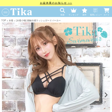
お盆休業のお知らせ >>
検索
ランキング
新作
着用レビュー
カート
TOP
水着
[水着小物] 接触冷感ラッシュガードパーカー