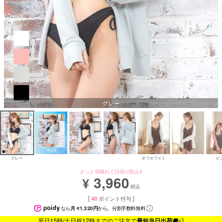
グレー
グレー
オフホワイト
ピ
さっと羽織れて日焼け防止♪
3,960
¥
税込
[
40
ポイント付与 ]
なら
月々1,320円
から。分割手数料無料
平日15時/土日祝12時までのご注文で
最短当日出荷
🚚💨