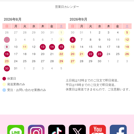
営業日カレンダー
2026年8月
2026年9月
日
月
火
水
木
金
土
日
月
火
水
木
金
土
26
27
28
29
30
31
1
30
31
1
2
3
4
5
2
3
4
5
6
7
8
6
7
8
9
10
11
12
9
10
11
12
13
14
15
13
14
15
16
17
18
19
16
17
18
19
20
21
22
20
21
22
23
24
25
26
23
24
25
26
27
28
29
27
28
29
30
1
2
3
30
31
1
2
3
4
5
休業日
土日祝は12時までのご注文で即日発送。
発送業務のみ
平日は15時までのご注文で即日発送。
休業日は発送できませんので、ご注意願います。
受注・お問い合わせ業務のみ