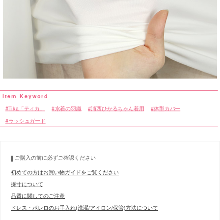
Tika「ティカ」
水着の羽織
浦西ひかるちゃん着用
体型カバー
ラッシュガード
ご購入の前に必ずご確認ください
初めての方はお買い物ガイドをご覧ください
採寸について
品質に関してのご注意
ドレス・ボレロのお手入れ(洗濯/アイロン/保管)方法について