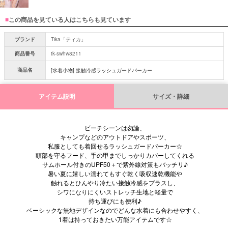
■
この商品を見ている人はこちらも見ています
ブランド
Tika「ティカ」
商品番号
tk-swhw8211
商品名
[水着小物] 接触冷感ラッシュガードパーカー
アイテム説明
サイズ・詳細
ビーチシーンは勿論、
キャンプなどのアウトドアやスポーツ、
私服としても着回せるラッシュガードパーカー☆
頭部を守るフード、手の甲までしっかりカバーしてくれる
サムホール付きのUPF50＋で紫外線対策もバッチリ♪
暑い夏に嬉しい濡れてもすぐ乾く吸収速乾機能や
触れるとひんやり冷たい接触冷感をプラスし、
シワになりにくいストレッチ生地と軽量で
持ち運びにも便利♪
ベーシックな無地デザインなのでどんな水着にも合わせやすく、
1着は持っておきたい万能アイテムです☆